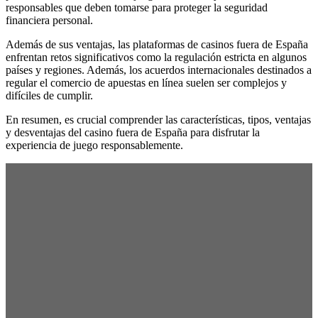
responsables que deben tomarse para proteger la seguridad
financiera personal.
Además de sus ventajas, las plataformas de casinos fuera de España
enfrentan retos significativos como la regulación estricta en algunos
países y regiones. Además, los acuerdos internacionales destinados a
regular el comercio de apuestas en línea suelen ser complejos y
difíciles de cumplir.
En resumen, es crucial comprender las características, tipos, ventajas
y desventajas del casino fuera de España para disfrutar la
experiencia de juego responsablemente.