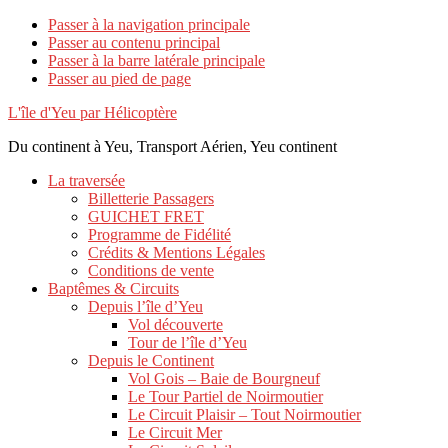
Passer à la navigation principale
Passer au contenu principal
Passer à la barre latérale principale
Passer au pied de page
L'île d'Yeu par Hélicoptère
Du continent à Yeu, Transport Aérien, Yeu continent
La traversée
Billetterie Passagers
GUICHET FRET
Programme de Fidélité
Crédits & Mentions Légales
Conditions de vente
Baptêmes & Circuits
Depuis l’île d’Yeu
Vol découverte
Tour de l’île d’Yeu
Depuis le Continent
Vol Gois – Baie de Bourgneuf
Le Tour Partiel de Noirmoutier
Le Circuit Plaisir – Tout Noirmoutier
Le Circuit Mer