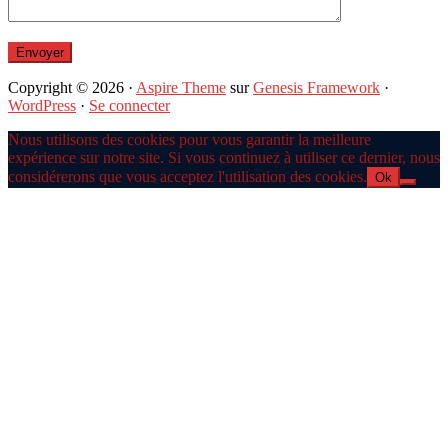
Copyright © 2026 ·
Aspire Theme
sur
Genesis Framework
·
WordPress
·
Se connecter
Nous utilisons des cookies pour vous garantir la meilleure
expérience sur notre site. Si vous continuez à utiliser ce dernier, nous
considérerons que vous acceptez l'utilisation des cookies.
Ok