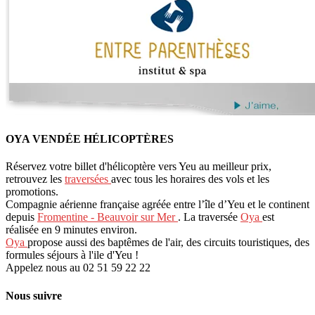
OYA VENDÉE HÉLICOPTÈRES
Réservez votre billet d'hélicoptère vers Yeu au meilleur prix,
retrouvez les
traversées
avec tous les horaires des vols et les
promotions.
Compagnie aérienne française agréée entre l’île d’Yeu et le continent
depuis
Fromentine - Beauvoir sur Mer
. La traversée
Oya
est
réalisée en 9 minutes environ.
Oya
propose aussi des baptêmes de l'air, des circuits touristiques, des
formules séjours à l'ile d'Yeu !
Appelez nous au 02 51 59 22 22
Nous suivre