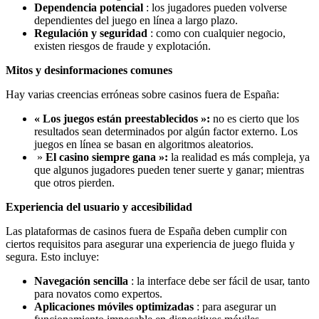
Dependencia potencial
: los jugadores pueden volverse
dependientes del juego en línea a largo plazo.
Regulación y seguridad
: como con cualquier negocio,
existen riesgos de fraude y explotación.
Mitos y desinformaciones comunes
Hay varias creencias erróneas sobre casinos fuera de España:
« Los juegos están preestablecidos »:
no es cierto que los
resultados sean determinados por algún factor externo. Los
juegos en línea se basan en algoritmos aleatorios.
»
El casino siempre gana »:
la realidad es más compleja, ya
que algunos jugadores pueden tener suerte y ganar; mientras
que otros pierden.
Experiencia del usuario y accesibilidad
Las plataformas de casinos fuera de España deben cumplir con
ciertos requisitos para asegurar una experiencia de juego fluida y
segura. Esto incluye:
Navegación sencilla
: la interface debe ser fácil de usar, tanto
para novatos como expertos.
Aplicaciones móviles optimizadas
: para asegurar un