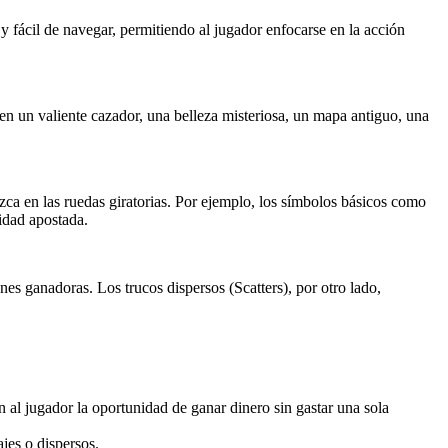
 y fácil de navegar, permitiendo al jugador enfocarse en la acción
n un valiente cazador, una belleza misteriosa, un mapa antiguo, una
ca en las ruedas giratorias. Por ejemplo, los símbolos básicos como
idad apostada.
 ganadoras. Los trucos dispersos (Scatters), por otro lado,
an al jugador la oportunidad de ganar dinero sin gastar una sola
jes o dispersos.