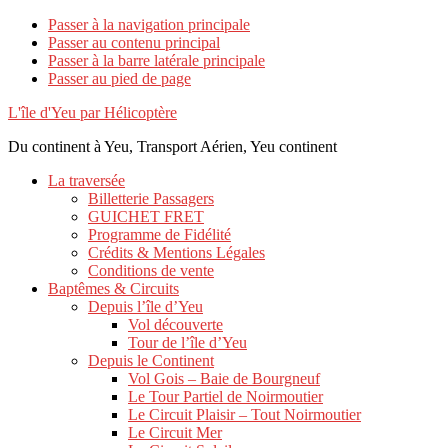
Passer à la navigation principale
Passer au contenu principal
Passer à la barre latérale principale
Passer au pied de page
L'île d'Yeu par Hélicoptère
Du continent à Yeu, Transport Aérien, Yeu continent
La traversée
Billetterie Passagers
GUICHET FRET
Programme de Fidélité
Crédits & Mentions Légales
Conditions de vente
Baptêmes & Circuits
Depuis l’île d’Yeu
Vol découverte
Tour de l’île d’Yeu
Depuis le Continent
Vol Gois – Baie de Bourgneuf
Le Tour Partiel de Noirmoutier
Le Circuit Plaisir – Tout Noirmoutier
Le Circuit Mer