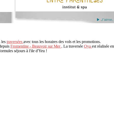
z les
traversées
avec tous les horaires des vols et les promotions.
 depuis
Fromentine - Beauvoir sur Mer
. La traversée
Oya
est réalisée e
formules séjours à l'ile d'Yeu !