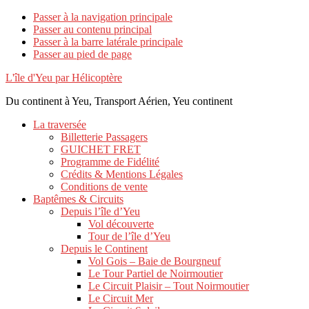
Passer à la navigation principale
Passer au contenu principal
Passer à la barre latérale principale
Passer au pied de page
L'île d'Yeu par Hélicoptère
Du continent à Yeu, Transport Aérien, Yeu continent
La traversée
Billetterie Passagers
GUICHET FRET
Programme de Fidélité
Crédits & Mentions Légales
Conditions de vente
Baptêmes & Circuits
Depuis l’île d’Yeu
Vol découverte
Tour de l’île d’Yeu
Depuis le Continent
Vol Gois – Baie de Bourgneuf
Le Tour Partiel de Noirmoutier
Le Circuit Plaisir – Tout Noirmoutier
Le Circuit Mer