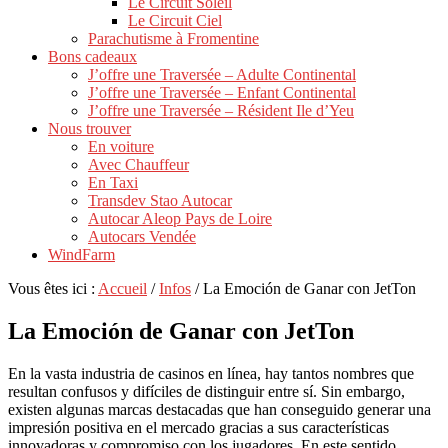
Le Circuit Soleil
Le Circuit Ciel
Parachutisme à Fromentine
Bons cadeaux
J’offre une Traversée – Adulte Continental
J’offre une Traversée – Enfant Continental
J’offre une Traversée – Résident Ile d’Yeu
Nous trouver
En voiture
Avec Chauffeur
En Taxi
Transdev Stao Autocar
Autocar Aleop Pays de Loire
Autocars Vendée
WindFarm
Vous êtes ici :
Accueil
/
Infos
/
La Emoción de Ganar con JetTon
La Emoción de Ganar con JetTon
En la vasta industria de casinos en línea, hay tantos nombres que
resultan confusos y difíciles de distinguir entre sí. Sin embargo,
existen algunas marcas destacadas que han conseguido generar una
impresión positiva en el mercado gracias a sus características
innovadoras y compromiso con los jugadores. En este sentido,