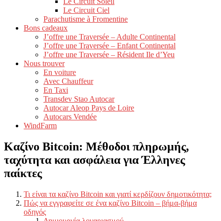
Le Circuit Soleil
Le Circuit Ciel
Parachutisme à Fromentine
Bons cadeaux
J’offre une Traversée – Adulte Continental
J’offre une Traversée – Enfant Continental
J’offre une Traversée – Résident Ile d’Yeu
Nous trouver
En voiture
Avec Chauffeur
En Taxi
Transdev Stao Autocar
Autocar Aleop Pays de Loire
Autocars Vendée
WindFarm
Καζίνο Bitcoin: Μέθοδοι πληρωμής,
ταχύτητα και ασφάλεια για Έλληνες
παίκτες
Τι είναι τα καζίνο Bitcoin και γιατί κερδίζουν δημοτικότητα;
Πώς να εγγραφείτε σε ένα καζίνο Bitcoin – βήμα-βήμα
οδηγός
Δημιουργία λογαριασμού