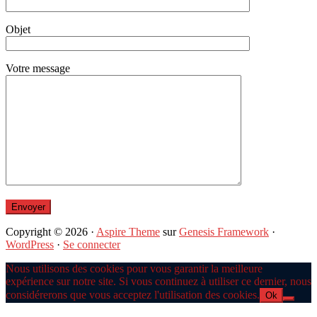
Objet
Votre message
Copyright © 2026 ·
Aspire Theme
sur
Genesis Framework
·
WordPress
·
Se connecter
Nous utilisons des cookies pour vous garantir la meilleure
expérience sur notre site. Si vous continuez à utiliser ce dernier, nous
considérerons que vous acceptez l'utilisation des cookies.
Ok