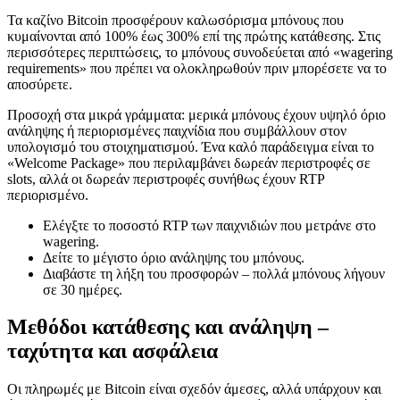
Τα καζίνο Bitcoin προσφέρουν καλωσόρισμα μπόνους που
κυμαίνονται από 100% έως 300% επί της πρώτης κατάθεσης. Στις
περισσότερες περιπτώσεις, το μπόνους συνοδεύεται από «wagering
requirements» που πρέπει να ολοκληρωθούν πριν μπορέσετε να το
αποσύρετε.
Προσοχή στα μικρά γράμματα: μερικά μπόνους έχουν υψηλό όριο
ανάληψης ή περιορισμένες παιχνίδια που συμβάλλουν στον
υπολογισμό του στοιχηματισμού. Ένα καλό παράδειγμα είναι το
«Welcome Package» που περιλαμβάνει δωρεάν περιστροφές σε
slots, αλλά οι δωρεάν περιστροφές συνήθως έχουν RTP
περιορισμένο.
Ελέγξτε το ποσοστό RTP των παιχνιδιών που μετράνε στο
wagering.
Δείτε το μέγιστο όριο ανάληψης του μπόνους.
Διαβάστε τη λήξη του προσφορών – πολλά μπόνους λήγουν
σε 30 ημέρες.
Μεθόδοι κατάθεσης και ανάληψη –
ταχύτητα και ασφάλεια
Οι πληρωμές με Bitcoin είναι σχεδόν άμεσες, αλλά υπάρχουν και