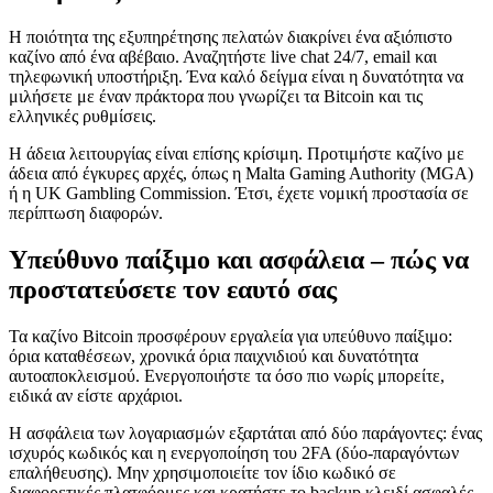
Η ποιότητα της εξυπηρέτησης πελατών διακρίνει ένα αξιόπιστο
καζίνο από ένα αβέβαιο. Αναζητήστε live chat 24/7, email και
τηλεφωνική υποστήριξη. Ένα καλό δείγμα είναι η δυνατότητα να
μιλήσετε με έναν πράκτορα που γνωρίζει τα Bitcoin και τις
ελληνικές ρυθμίσεις.
Η άδεια λειτουργίας είναι επίσης κρίσιμη. Προτιμήστε καζίνο με
άδεια από έγκυρες αρχές, όπως η Malta Gaming Authority (MGA)
ή η UK Gambling Commission. Έτσι, έχετε νομική προστασία σε
περίπτωση διαφορών.
Υπεύθυνο παίξιμο και ασφάλεια – πώς να
προστατεύσετε τον εαυτό σας
Τα καζίνο Bitcoin προσφέρουν εργαλεία για υπεύθυνο παίξιμο:
όρια καταθέσεων, χρονικά όρια παιχνιδιού και δυνατότητα
αυτοαποκλεισμού. Ενεργοποιήστε τα όσο πιο νωρίς μπορείτε,
ειδικά αν είστε αρχάριοι.
Η ασφάλεια των λογαριασμών εξαρτάται από δύο παράγοντες: ένας
ισχυρός κωδικός και η ενεργοποίηση του 2FA (δύο‑παραγόντων
επαλήθευσης). Μην χρησιμοποιείτε τον ίδιο κωδικό σε
διαφορετικές πλατφόρμες και κρατήστε το backup κλειδί ασφαλές.