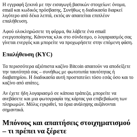
Η εγγραφή ξεκινά με την εισαγωγή βασικών στοιχείων: όνομα,
email και κωδικός πρόσβασης. Συνήθως η διαδικασία διαρκεί
λιγότερο από δέκα λεπτά, εκτός αν απαιτείται επιπλέον
επαλήθευση.
Αφού ολοκληρώσετε τη φόρμα, θα λάβετε ένα email
ενεργοποίησης. Κάνοντας κλικ στο σύνδεσμο, ο λογαριασμός σας
γίνεται ενεργός και μπορείτε να προχωρήσετε στην επόμενη φάση.
Επαλήθευση (KYC)
Τα περισσότερα αξιόπιστα καζίνο Bitcoin απαιτούν να αποδείξετε
την ταυτότητά σας – συνήθως με φωτοτυπία ταυτότητας ή
διαβατηρίου. Η διαδικασία αυτή προστατεύει τόσο εσάς όσο και το
καζίνο από απάτες.
Αν έχετε ήδη λογαριασμό σε κάποια τράπεζα, μπορείτε να
ανεβάσετε και μια φωτογραφία της κάρτας για επιβεβαίωση των
πληρωμών. Μόλις εγκριθεί, τα όρια ανάληψης αυξάνονται
σημαντικά.
Μπόνους και απαιτήσεις στοιχηματισμού
– τι πρέπει να ξέρετε