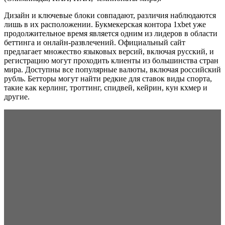
Дизайн и ключевые блоки совпадают, различия наблюдаются
лишь в их расположении. Букмекерская контора 1xbet уже
продолжительное время является одним из лидеров в области
беттинга и онлайн-развлечений. Официальный сайт
предлагает множество языковых версий, включая русский, и
регистрацию могут проходить клиенты из большинства стран
мира. Доступны все популярные валюты, включая российский
рубль. Бетторы могут найти редкие для ставок виды спорта,
такие как керлинг, троттинг, спидвей, кейрин, кун кхмер и
другие.