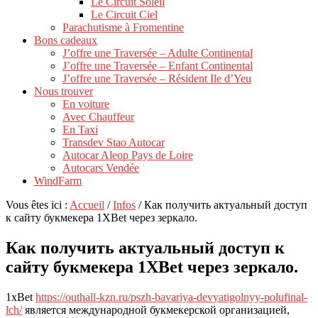
Le Circuit Soleil
Le Circuit Ciel
Parachutisme à Fromentine
Bons cadeaux
J’offre une Traversée – Adulte Continental
J’offre une Traversée – Enfant Continental
J’offre une Traversée – Résident Ile d’Yeu
Nous trouver
En voiture
Avec Chauffeur
En Taxi
Transdev Stao Autocar
Autocar Aleop Pays de Loire
Autocars Vendée
WindFarm
Vous êtes ici :
Accueil
/
Infos
/
Как получить актуальный доступ
к сайту букмекера 1XBet через зеркало.
Как получить актуальный доступ к
сайту букмекера 1XBet через зеркало.
1xBet
https://outhall-kzn.ru/pszh-bavariya-devyatigolnyy-polufinal-
lch/
является международной букмекерской организацией,