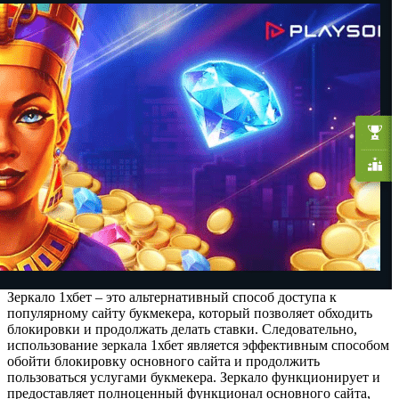
Зеркало 1хбет – это альтернативный способ доступа к
популярному сайту букмекера, который позволяет обходить
блокировки и продолжать делать ставки. Следовательно,
использование зеркала 1хбет является эффективным способом
обойти блокировку основного сайта и продолжить
пользоваться услугами букмекера. Зеркало функционирует и
предоставляет полноценный функционал основного сайта,