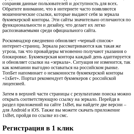
сохраняя данные пользователей и доступность для всех.
Обратите внимание, что в интернете часто появляются
мошеннические ссылки, которые выдают себя за зеркала
букмекерской конторы. Эти сайты значительно отличаются по
функциональности и дизайну, что делает их легко
распознаваемыми среди официального сайта.
Роскомнадзор ежедневно обновляет «черный список»
интернет-страниц. Зеркала рассматриваются как такая же
угроза, так что провайдеры мгновенно получают указания о
блокировке. Букмекерская контора каждый день адаптируется
и обновляет ссылки на «зеркала». Ситуация не изменится, так
как компании выгодно оставаться на российском рынке.
ТопБет напоминает о незаконности букмекерской конторы
«1хБет». Портал рекомендует букмекеров с российской
лицензией.
Затем в верхней части страницы с результатами поиска можно
открыть соответствующую ссылку на зеркало. Перейдя в
раздел приложений на сайте 1xBet, вы найдете две версии –
для Android и iOS. Также вы можете скачать приложение
1xBet, пройдя по ссылке из смс.
Регистрация в 1 клик