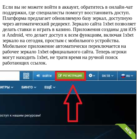
Если вы не можете войти в аккаунт, обратитесь в онлайн-чат
поддержки, где специалисты помогут восстановить доступ.
Платформа предлагает обновляемую базу зеркал, доступную
через автоматический редирект. Зеркало сайта 1xbet позволяет
делать ставки и играть в казино. Приложения созданы для iOS
и Android, что делает доступ к всем функциям, включая 1xbet
зеркало на сегодня, простым с мобильного устройства.
Мобильное приложение автоматически переключается на
рабочее зеркало 1xbet официального сайта. Теперь игроки
могут находить 1xbet, не тратя время на ручной поиск
работающих ссылок.