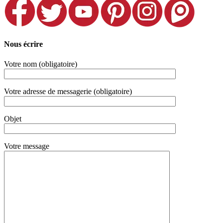
Nous écrire
Votre nom (obligatoire)
Votre adresse de messagerie (obligatoire)
Objet
Votre message