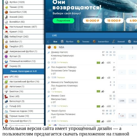
Мобильная версия сайта имеет упрощённый дизайн — а
пользователям предлагается скачать приложение на главной