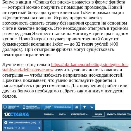
Бонус в акции «Ставка без риска» выдается в форме фрибета
— который можно получить с помощью промокода. Новый
интересный бонус доступен клиентам 1хБет в рамках акции
«Доверительная ставка». Игроку предоставляется
возможность сделать ставку без наличия средств на основном
счете в качестве подарка. Это необходимо отыграть в тройном
размере, делая Экспресс ставки на минимум три игры в одном
купоне. Новый игрок получает приветственный бонус от
букмекерской компании 1хбет — до 32 тысяч рублей (400
долларов). При отыгрыше фрибета могут существовать
некоторые ограничения.
Лучше всего тщательно
https://ufa-kamen.ru/betting-strategies-for-
stable-and-defensive-teams/
изучить условия использования и
отыгрыша — чтобы избежать неприятных неожиданностей.
Практика показывает, что умело используйте фрибеты и
наслаждайтесь процессом ставок. Для получения фрибета или
других бонусов необходимо набрать как минимум пятьдесят
баллов.