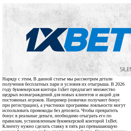
Наряду с этим, В данной статье мы рассмотрим детали
получения бесплатных пари и условия их отыгрыша. В 2026
году букмекерская контора 1хБет предлагает множество
щедрых вознаграждений для новых клиентов и акций для
постоянных игроков. Например (новички получают бонус
при регистрации), а участники программы лояльности могут
использовать промокоды без депозита. Чтобы превратить
бонус в реальные деньги, необходимо отыграть его по
правилам, установленным букмекерской конторой 1xBet.
Клиенту нужно сделать ставку в пять раз превышающую