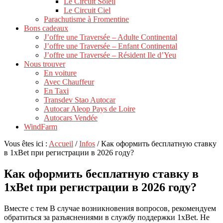
Le Circuit Soleil
Le Circuit Ciel
Parachutisme à Fromentine
Bons cadeaux
J’offre une Traversée – Adulte Continental
J’offre une Traversée – Enfant Continental
J’offre une Traversée – Résident Ile d’Yeu
Nous trouver
En voiture
Avec Chauffeur
En Taxi
Transdev Stao Autocar
Autocar Aleop Pays de Loire
Autocars Vendée
WindFarm
Vous êtes ici :
Accueil
/
Infos
/
Как оформить бесплатную ставку
в 1xBet при регистрации в 2026 году?
Как оформить бесплатную ставку в
1xBet при регистрации в 2026 году?
Вместе с тем В случае возникновения вопросов, рекомендуем
обратиться за разъяснениями в службу поддержки 1xBet. Не