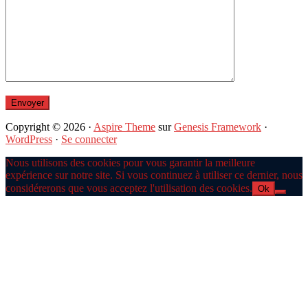
Copyright © 2026 ·
Aspire Theme
sur
Genesis Framework
·
WordPress
·
Se connecter
Nous utilisons des cookies pour vous garantir la meilleure
expérience sur notre site. Si vous continuez à utiliser ce dernier, nous
considérerons que vous acceptez l'utilisation des cookies.
Ok