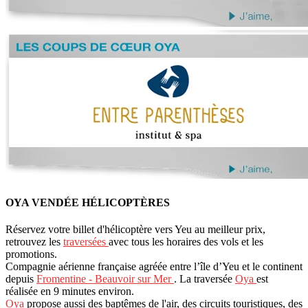
OYA VENDÉE HÉLICOPTÈRES
Réservez votre billet d'hélicoptère vers Yeu au meilleur prix,
retrouvez les
traversées
avec tous les horaires des vols et les
promotions.
Compagnie aérienne française agréée entre l’île d’Yeu et le continent
depuis
Fromentine - Beauvoir sur Mer
. La traversée
Oya
est
réalisée en 9 minutes environ.
Oya
propose aussi des baptêmes de l'air, des circuits touristiques, des