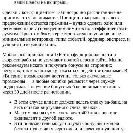
ваши шансы на выигрыш.
Сделки с коэффициентом 1.0 и досрочно рассчитанные не
принимаются во внимание. Принцип отыгрыша для всех
предложений остается прежним – нужно сделать одно или
несколько пари с соблюдением лимитов по коэффициентам и
суммам. При этом букмекер самостоятельно устанавливает
минимальные котировки, типы событий, ординар, экспресс, и
условия по каждой акции.
Мобильные приложения 1хБет по функциональности и
скорости работы не уступают полной версии сайта. Мы не
рекомендуем искать и покупать бонусы на сторонних
ресурсах, так как они могут оказаться недействительными. В
«Витрине промокодов» доступны только актуальные
промокоды — а любые ошибки решаются через службу
поддержки. Получение бонусных баллов возможно лишь
через 30 дней после регистрации.
В этом случае клиент должен делать ставку ва-банк, на
весь остаток виртуального счета, дважды.
Максимальная сумма составляет 400 долларов или
эквивалент в другой валюте.
Эти пользователи могут получать бонусный код на
бесплатную ставку через смс или электронную почту.