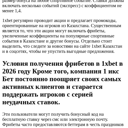
размер бонуса на любое спортивное событие. Ставки должны
включать несколько событий (экспресс) с коэффициентом не
менее 1,4.
1xbet регулярно проводит акции и предлагает промокоды,
ориентированные на игроков из Казахстана. Существенным
является то, что эти акции могут включать фрибеты,
увеличенные коэффициенты на популярные спортивные
события в Казахстане и другие бонусы. Отдельно стоит
выделить, что следите за новостями на сайте 1xbet Казахстан
и в соцсетях, чтобы не упустить выгодные предложения.
Условия получения фрибетов в 1xbet в
2026 году Кроме того, компания 1 икс
Бет постоянно поощряет своих самых
активных клиентов и старается
поддержать игроков с серией
неудачных ставок.
Эти пользователи могут получить бонусный код на
бесплатную ставку через смс или электронную почту.
Фрибеты часто предоставляются беттерам в честь праздников