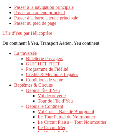
Passer à la navigation principale
Passer au contenu principal
Passer à la barre latérale principale
Passer au pied de page
L'île d'Yeu par Hélicoptère
Du continent à Yeu, Transport Aérien, Yeu continent
La traversée
Billetterie Passagers
GUICHET FRET
Programme de Fidélité
Crédits & Mentions Légales
Conditions de vente
Baptêmes & Circuits
Depuis l’île d’Yeu
Vol découverte
Tour de l’île d’Yeu
Depuis le Continent
Vol Gois – Baie de Bourgneuf
Le Tour Partiel de Noirmoutier
Le Circuit Plaisir – Tout Noirmoutier
Le Circuit Mer