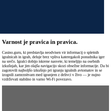
Varnost je pravica in pravica.
Casino.guru, ki predstavlja neodvisen vir informacij o spletnih
igralnicah in igrah, deluje brez vpliva kateregakoli ponudnika iger
na srečo. Igralci dobijo iskrene nasvete, ki temeljijo na osebnih
izkušnjah, kar jim olajša navigacijo skozi obsežne informacije. Da bi
zagotovili najboljšo izkušnjo pri igranju igralnih avtomatov in se
izognili zamrznitvam med igranjem z delivci v živo — je nujno
vzdrževati stabilno in varno Wi-Fi povezavo.