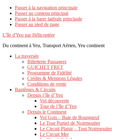
Passer à la navigation principale
Passer au contenu principal
Passer à la barre latérale principale
Passer au pied de page
L'île d'Yeu par Hélicoptère
Du continent à Yeu, Transport Aérien, Yeu continent
La traversée
Billetterie Passagers
GUICHET FRET
Programme de Fidélité
Crédits & Mentions Légales
Conditions de vente
Baptêmes & Circuits
Depuis l’île d’Yeu
Vol découverte
Tour de l’île d’Yeu
Depuis le Continent
Vol Gois – Baie de Bourgneuf
Le Tour Partiel de Noirmoutier
Le Circuit Plaisir – Tout Noirmoutier
Le Circuit Mer