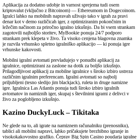
Aplikacija za dodatno udobje in varnost sprejema tudi osem
kriptovalut (vključno z Bitcoinom) — Ethereumom in Dogecoinom.
Igralci lahko na mobilnih napravah uživajo tako v igrah za pravi
denar kot v demo različicah iger, z optimiziranim pokončnim in
ležečim načinom za priročno igralno izkušnjo. Da bi vsem strankam
zagotovili najboljšo storitev, MyBookie ponuja 24/7 podporo
strankam prek klepeta v živo.
Ta visoko cenjena blagovna znamka
je razvila vrhunsko spletno igralniško aplikacijo — ki ponuja igre
vrhunske kakovosti.
Mobilni igralni avtomati prevladujejo v ponudbi aplikacij za
igralnice, optimizirani za zaslone na dotik za boljšo izkušnjo.
Prilagodljivost aplikacij za mobilne igralnice s široko izbiro ustreza
različnim igralnim preferencam. Igralni avtomati so najbolj
priljubljeni (tesno sledijo jim blackjack), ruleta in druge namizne
igre. Igralnica Las Atlantis ponuja tudi široko izbiro igralnih
avtomatov in namiznih iger, skupaj s številnimi igrami z delivci v
živo za poglobljeno izkušnjo.
Kazino DuckyLuck – Tikitaka
Ne glede na to, ali igrate na namiznem računalniku (prenosniku),
tablici ali mobilni napravi, lahko pričakujete brezhibno igranje in
visokokakovostno grafiko. Čeprav Big Spin Casino poudarja igralne