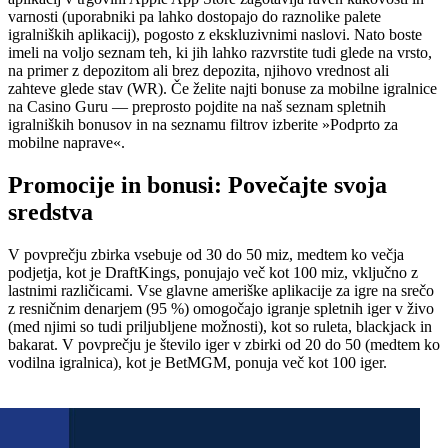
varnosti (uporabniki pa lahko dostopajo do raznolike palete
igralniških aplikacij), pogosto z ekskluzivnimi naslovi. Nato boste
imeli na voljo seznam teh, ki jih lahko razvrstite tudi glede na vrsto,
na primer z depozitom ali brez depozita, njihovo vrednost ali
zahteve glede stav (WR). Če želite najti bonuse za mobilne igralnice
na Casino Guru — preprosto pojdite na naš seznam spletnih
igralniških bonusov in na seznamu filtrov izberite »Podprto za
mobilne naprave«.
Promocije in bonusi: Povečajte svoja
sredstva
V povprečju zbirka vsebuje od 30 do 50 miz, medtem ko večja
podjetja, kot je DraftKings, ponujajo več kot 100 miz, vključno z
lastnimi različicami. Vse glavne ameriške aplikacije za igre na srečo
z resničnim denarjem (95 %) omogočajo igranje spletnih iger v živo
(med njimi so tudi priljubljene možnosti), kot so ruleta, blackjack in
bakarat. V povprečju je število iger v zbirki od 20 do 50 (medtem ko
vodilna igralnica), kot je BetMGM, ponuja več kot 100 iger.