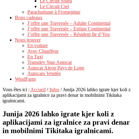
Le Circuit Soleil
Le Circuit Ciel
Parachutisme à Fromentine
Bons cadeaux
J’offre une Traversée – Adulte Continental
J’offre une Traversée – Enfant Continental
J’offre une Traversée – Résident Ile d’Yeu
Nous trouver
En voiture
Avec Chauffeur
En Taxi
Transdev Stao Autocar
Autocar Aleop Pays de Loire
Autocars Vendée
WindFarm
Vous êtes ici :
Accueil
/
Infos
/
Junija 2026 lahko igrate kjer koli z
aplikacijami za igralnice za pravi denar in mobilnimi Tikitaka
igralnicami.
Junija 2026 lahko igrate kjer koli z
aplikacijami za igralnice za pravi denar
in mobilnimi Tikitaka igralnicami.