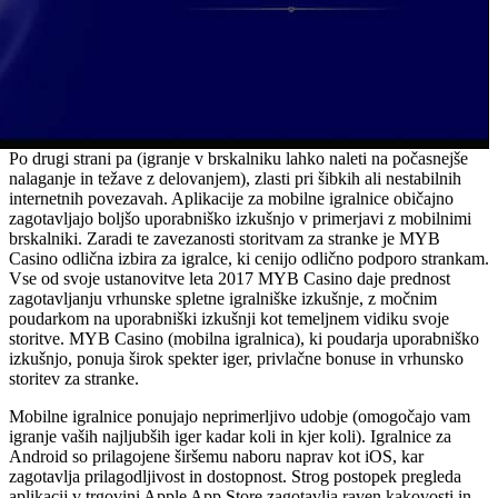
Po drugi strani pa (igranje v brskalniku lahko naleti na počasnejše
nalaganje in težave z delovanjem), zlasti pri šibkih ali nestabilnih
internetnih povezavah. Aplikacije za mobilne igralnice običajno
zagotavljajo boljšo uporabniško izkušnjo v primerjavi z mobilnimi
brskalniki. Zaradi te zavezanosti storitvam za stranke je MYB
Casino odlična izbira za igralce, ki cenijo odlično podporo strankam.
Vse od svoje ustanovitve leta 2017 MYB Casino daje prednost
zagotavljanju vrhunske spletne igralniške izkušnje, z močnim
poudarkom na uporabniški izkušnji kot temeljnem vidiku svoje
storitve. MYB Casino (mobilna igralnica), ki poudarja uporabniško
izkušnjo, ponuja širok spekter iger, privlačne bonuse in vrhunsko
storitev za stranke.
Mobilne igralnice ponujajo neprimerljivo udobje (omogočajo vam
igranje vaših najljubših iger kadar koli in kjer koli). Igralnice za
Android so prilagojene širšemu naboru naprav kot iOS, kar
zagotavlja prilagodljivost in dostopnost. Strog postopek pregleda
aplikacij v trgovini Apple App Store zagotavlja raven kakovosti in