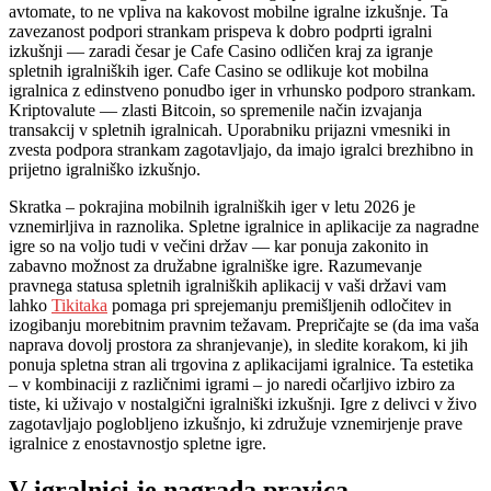
avtomate, to ne vpliva na kakovost mobilne igralne izkušnje. Ta
zavezanost podpori strankam prispeva k dobro podprti igralni
izkušnji — zaradi česar je Cafe Casino odličen kraj za igranje
spletnih igralniških iger. Cafe Casino se odlikuje kot mobilna
igralnica z edinstveno ponudbo iger in vrhunsko podporo strankam.
Kriptovalute — zlasti Bitcoin, so spremenile način izvajanja
transakcij v spletnih igralnicah. Uporabniku prijazni vmesniki in
zvesta podpora strankam zagotavljajo, da imajo igralci brezhibno in
prijetno igralniško izkušnjo.
Skratka – pokrajina mobilnih igralniških iger v letu 2026 je
vznemirljiva in raznolika. Spletne igralnice in aplikacije za nagradne
igre so na voljo tudi v večini držav — kar ponuja zakonito in
zabavno možnost za družabne igralniške igre. Razumevanje
pravnega statusa spletnih igralniških aplikacij v vaši državi vam
lahko
Tikitaka
pomaga pri sprejemanju premišljenih odločitev in
izogibanju morebitnim pravnim težavam. Prepričajte se (da ima vaša
naprava dovolj prostora za shranjevanje), in sledite korakom, ki jih
ponuja spletna stran ali trgovina z aplikacijami igralnice. Ta estetika
– v kombinaciji z različnimi igrami – jo naredi očarljivo izbiro za
tiste, ki uživajo v nostalgični igralniški izkušnji. Igre z delivci v živo
zagotavljajo poglobljeno izkušnjo, ki združuje vznemirjenje prave
igralnice z enostavnostjo spletne igre.
V igralnici je nagrada pravica.