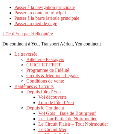
Passer à la navigation principale
Passer au contenu principal
Passer à la barre latérale principale
Passer au pied de page
L'île d'Yeu par Hélicoptère
Du continent à Yeu, Transport Aérien, Yeu continent
La traversée
Billetterie Passagers
GUICHET FRET
Programme de Fidélité
Crédits & Mentions Légales
Conditions de vente
Baptêmes & Circuits
Depuis l’île d’Yeu
Vol découverte
Tour de l’île d’Yeu
Depuis le Continent
Vol Gois – Baie de Bourgneuf
Le Tour Partiel de Noirmoutier
Le Circuit Plaisir – Tout Noirmoutier
Le Circuit Mer