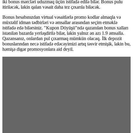
iki bonus mərcləri uduzmaq üçün istifadə edilə bilər. Bonus pulu
itiriləcək, lakin qalan vəsait daha tez çıxarıla biləcək.
Bonus hesabınızdan virtual vəsaitlərlə promo kodlar almaqla və
müxtəlif idman tədbirləri və əmsallar arasından seçim etməklə
istifadə edə bilərsiniz. "Kupon Döyüşü"ndə qazanılan bonus xalları
istənilən bazarda yerləşdirilə bilər, lakin yalnız ən azı 1.9 əmsalla.
Qazansanız, onlardan pul çıxarmaq mümkün olacaq. İlk depozit
bonuslarından necə istifadə edəcəyimizi artıq təsvir etmişik, lakin bu,
həmişə digər promosyonlara aid deyil.