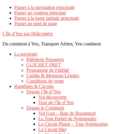
Passer à la navigation principale
Passer au contenu principal
Passer à la barre latérale principale
Passer au pied de page
L'île d'Yeu par Hélicoptère
Du continent à Yeu, Transport Aérien, Yeu continent
La traversée
Billetterie Passagers
GUICHET FRET
Programme de Fidélité
Crédits & Mentions Légales
Conditions de vente
Baptêmes & Circuits
Depuis l’île d’Yeu
Vol découverte
Tour de l’île d’Yeu
Depuis le Continent
Vol Gois – Baie de Bourgneuf
Le Tour Partiel de Noirmoutier
Le Circuit Plaisir – Tout Noirmoutier
Le Circuit Mer