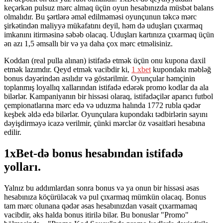
keçərkən pulsuz mərc almaq üçün oyun hesabınızda müsbət balans
olmalıdır. Bu şərtlərə əməl edilməməsi oyunçunun təkcə mərc
şirkətindən maliyyə mükafatını deyil, həm də uduşları çıxarmaq
imkanını itirməsinə səbəb olacaq. Uduşları kartınıza çıxarmaq üçün
ən azı 1,5 əmsallı bir və ya daha çox mərc etməlisiniz.
Koddan (real pulla alınan) istifadə etmək üçün onu kupona daxil
etmək lazımdır.
Qeyd etmək vacibdir ki,
1 xbet
kupondakı məbləğ
bonus dəyərindən asılıdır və göstərilmir. Oyunçular həmçinin
toplanmış loyallıq xallarından istifadə edərək promo kodlar da ala
bilərlər. Kampaniyanın bir hissəsi olaraq, istifadəçilər aparıcı futbol
çempionatlarına mərc edə və uduzma halında 1772 rubla qədər
keşbek əldə edə bilərlər. Oyunçulara kupondakı tədbirlərin sayını
dəyişdirməyə icazə verilmir, çünki mərclər öz vəsaitləri hesabına
edilir.
1xBet-də bonus hesabından istifadə
yolları.
Yalnız bu addımlardan sonra bonus və ya onun bir hissəsi əsas
hesabınıza köçürüləcək və pul çıxarmaq mümkün olacaq. Bonus
tam mərc olunana qədər əsas hesabınızdan vəsait çıxarmamaq
vacibdir, əks halda bonus itirilə bilər. Bu bonuslar "Promo"