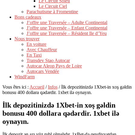
Le Circuit Soleil
Le Circuit Ciel
Parachutisme à Fromentine
Bons cadeaux
J’offre une Traversée – Adulte Continental
J’offre une Traversée – Enfant Continental
J’offre une Traversée – Résident Ile d’Yeu
Nous trouver
En voiture
Avec Chauffeur
En Taxi
Transdev Stao Autocar
Autocar Aleop Pays de Loire
Autocars Vendée
WindFarm
Vous êtes ici :
Accueil
/
Infos
/
İlk depozitinizdə 1Xbet-in xoş gəldin
bonusu 400 dollara qədərdir. 1xbet ilə oynayın.
İlk depozitinizdə 1Xbet-in xoş gəldin
bonusu 400 dollara qədərdir. 1xbet ilə
oynayın.
İlk depozit ən azı yüz rubl olmalıdır. 1xBet-də qeydiyyatdan