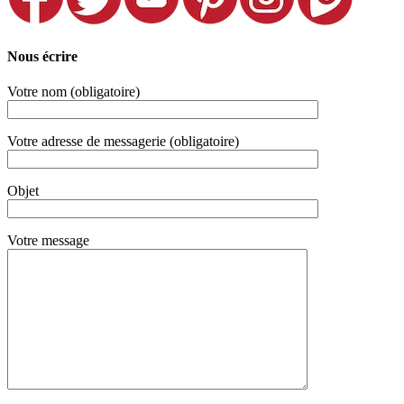
Nous écrire
Votre nom (obligatoire)
Votre adresse de messagerie (obligatoire)
Objet
Votre message