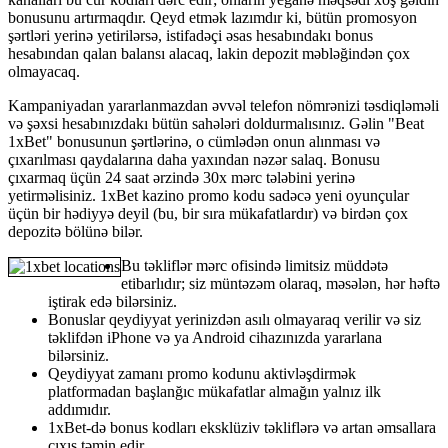
bonusunu artırmaqdır. Qeyd etmək lazımdır ki, bütün promosyon
şərtləri yerinə yetirilərsə, istifadəçi əsas hesabındakı bonus
hesabından qalan balansı alacaq, lakin depozit məbləğindən çox
olmayacaq.
Kampaniyadan yararlanmazdan əvvəl telefon nömrənizi təsdiqləməli
və şəxsi hesabınızdakı bütün sahələri doldurmalısınız. Gəlin "Beat
1xBet" bonusunun şərtlərinə, o cümlədən onun alınması və
çıxarılması qaydalarına daha yaxından nəzər salaq. Bonusu
çıxarmaq üçün 24 saat ərzində 30x mərc tələbini yerinə
yetirməlisiniz. 1xBet kazino promo kodu sadəcə yeni oyunçular
üçün bir hədiyyə deyil (bu, bir sıra mükafatlardır) və birdən çox
depozitə bölünə bilər.
Bu təkliflər mərc ofisində limitsiz müddətə
etibarlıdır; siz müntəzəm olaraq, məsələn, hər həftə
iştirak edə bilərsiniz.
Bonuslar qeydiyyat yerinizdən asılı olmayaraq verilir və siz
təklifdən iPhone və ya Android cihazınızda yararlana
bilərsiniz.
Qeydiyyat zamanı promo kodunu aktivləşdirmək
platformadan başlanğıc mükafatlar almağın yalnız ilk
addımıdır.
1xBet-də bonus kodları eksklüziv təkliflərə və artan əmsallara
çıxış təmin edir.