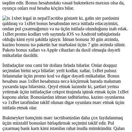
təqdim edir. Bonus hesabındakı vəsait bukmekerə məxsus olsa da,
oyunçu onları real hesaba köçürə bilər.
Təcrübə göstərir ki, gəlin sirr pərdəsini
qaldıraq və 1xBet bonus hesabından necə istifadə edəcəyimizi,
ondan pul çıxarmağımızı və nə üçün istifadə olunduğunu izah edək.
1xBet promo kodları veb saytında iOS və Android tətbiqlərində
olduğu kimi eyni şəkildə işləyir. İdman bonusu 30 gün ərzində,
kazino bonusu isə paketin hər mərhələsi üçün 7 gün ərzində silinir.
Paketə bonus xalları və Apple cihazları da daxil olmaqla dəyərli
mükafatlar daxildir.
İstifadəçilər onu cəmi bir dollara fırlada bilərlər. Onlar doqquz
seçimdən birini seçə bilərlər: yerli kodlar, xallar, 1xBet pulsuz
fırlanmalar üçün promo kod və digər dəyərli mükafatlar. Bonus
hesabını əsas 1xBet hesabınıza necə köçürmək barədə məlumatı
yuxarıda tapa bilərsiniz. Qeyd etmək lazımdır ki, şərtləri yerinə
yetirmək üçün istifadəçilər cekpot tirajında ​​iştirak etmək üçün 1xBet
kuponu alırlar. Bonuslardan idman tədbirlərinə, kazino oyunlarına
və 1xBet tərəfindən təklif olunan digər oyunlara mərc etmək üçün
istifadə etmək olar.
Bukmeyker həmçinin mərc təcrübənizdən daha çox faydalanmaq
üçün müxtəlif bonusları birləşdirmək seçimini təklif edir. Pul
çıxarmaq bank kartı kimi istənilən rahat üsulla mümkündür. Qalan