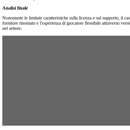
Analisi finale
Nonostante le limitate caratteristiche sulla licenza e sul supporto, i
fornitore rinomato e l'esperienza di giocatore flessibile attraverso vers
nel settore.