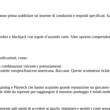
vranno prima soddisfare un insieme di condizioni e requisiti specificati. 
 poker e blackjack con regole d’azzardo varie. Altre opzioni comprendono
ssificazioni, come:
a combinazioni vincenti e potenziamenti.
ulette europea/francese americana, Baccarat. Queste scommesse richiedono
ogaming e Playtech che hanno acquisito grande reputazione tra giocatori e
le sfide da superare per raggiungere il massimo punteggio è infatti molto
sente agli utenti di accedere ai giochi, registrarsi e gestire i conti sen