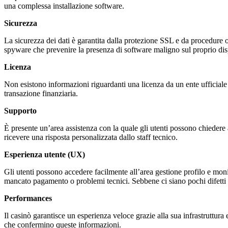
una complessa installazione software.
Sicurezza
La sicurezza dei dati è garantita dalla protezione SSL e da procedure o
spyware che prevenire la presenza di software maligno sul proprio dis
Licenza
Non esistono informazioni riguardanti una licenza da un ente ufficiale 
transazione finanziaria.
Supporto
È presente un’area assistenza con la quale gli utenti possono chiedere a
ricevere una risposta personalizzata dallo staff tecnico.
Esperienza utente (UX)
Gli utenti possono accedere facilmente all’area gestione profilo e monit
mancato pagamento o problemi tecnici. Sebbene ci siano pochi difetti r
Performances
Il casinò garantisce un esperienza veloce grazie alla sua infrastruttura
che confermino queste informazioni.