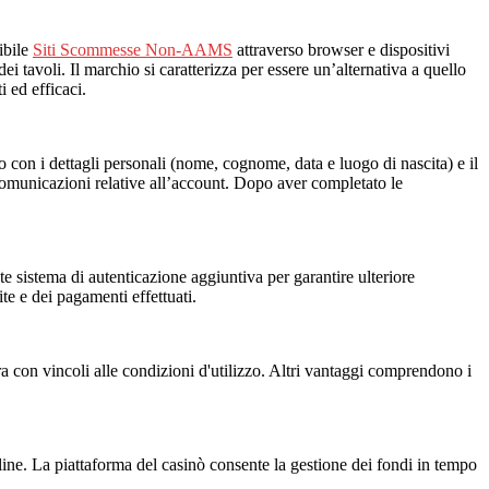
ibile
Siti Scommesse Non-AAMS
attraverso browser e dispositivi
dei tavoli. Il marchio si caratterizza per essere un’alternativa a quello
 ed efficaci.
lo con i dettagli personali (nome, cognome, data e luogo di nascita) e il
r comunicazioni relative all’account. Dopo aver completato le
e sistema di autenticazione aggiuntiva per garantire ulteriore
te e dei pagamenti effettuati.
ra con vincoli alle condizioni d'utilizzo. Altri vantaggi comprendono i
nline. La piattaforma del casinò consente la gestione dei fondi in tempo