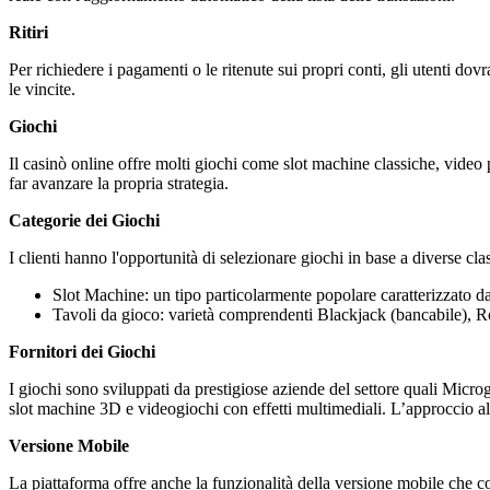
Ritiri
Per richiedere i pagamenti o le ritenute sui propri conti, gli utenti do
le vincite.
Giochi
Il casinò online offre molti giochi come slot machine classiche, video
far avanzare la propria strategia.
Categorie dei Giochi
I clienti hanno l'opportunità di selezionare giochi in base a diverse cla
Slot Machine: un tipo particolarmente popolare caratterizzato d
Tavoli da gioco: varietà comprendenti Blackjack (bancabile), Ro
Fornitori dei Giochi
I giochi sono sviluppati da prestigiose aziende del settore quali Micr
slot machine 3D e videogiochi con effetti multimediali. L’approccio al
Versione Mobile
La piattaforma offre anche la funzionalità della versione mobile che con