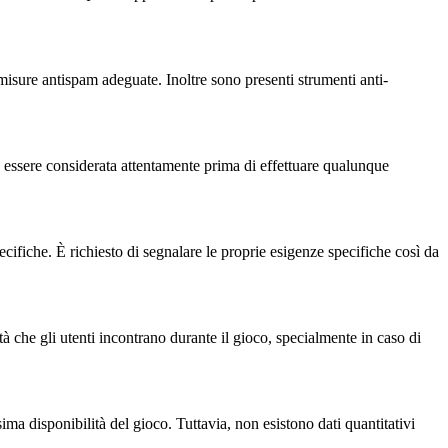
misure antispam adeguate. Inoltre sono presenti strumenti anti-
be essere considerata attentamente prima di effettuare qualunque
ecifiche. È richiesto di segnalare le proprie esigenze specifiche così da
tà che gli utenti incontrano durante il gioco, specialmente in caso di
ima disponibilità del gioco. Tuttavia, non esistono dati quantitativi