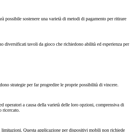
Sarà possibile sostenere una varietà di metodi di pagamento per ritirare
 diversificati tavoli da gioco che richiedono abilità ed esperienza per
 strategie per far progredire le proprie possibilità di vincere.
d operatori a causa della varietà delle loro opzioni, comprensiva di
 ricercato.
za limitazioni. Questa applicazione per dispositivi mobili non richiede