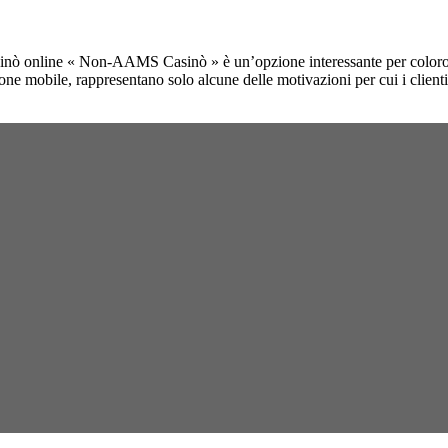
l casinò online « Non-AAMS Casinò » è un’opzione interessante per coloro
ione mobile, rappresentano solo alcune delle motivazioni per cui i clienti 