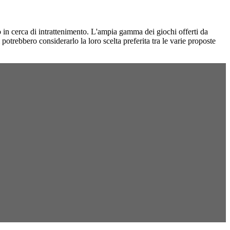
 in cerca di intrattenimento. L'ampia gamma dei giochi offerti da
potrebbero considerarlo la loro scelta preferita tra le varie proposte