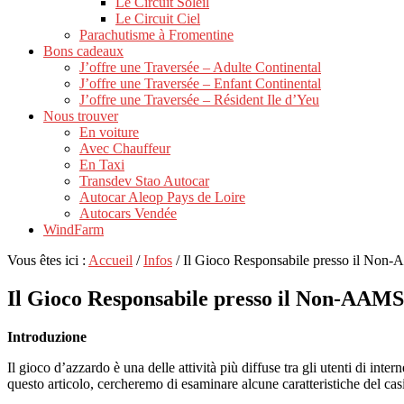
Le Circuit Soleil
Le Circuit Ciel
Parachutisme à Fromentine
Bons cadeaux
J’offre une Traversée – Adulte Continental
J’offre une Traversée – Enfant Continental
J’offre une Traversée – Résident Ile d’Yeu
Nous trouver
En voiture
Avec Chauffeur
En Taxi
Transdev Stao Autocar
Autocar Aleop Pays de Loire
Autocars Vendée
WindFarm
Vous êtes ici :
Accueil
/
Infos
/
Il Gioco Responsabile presso il Non
Il Gioco Responsabile presso il Non-AAMS
Introduzione
Il gioco d’azzardo è una delle attività più diffuse tra gli utenti di int
questo articolo, cercheremo di esaminare alcune caratteristiche del 