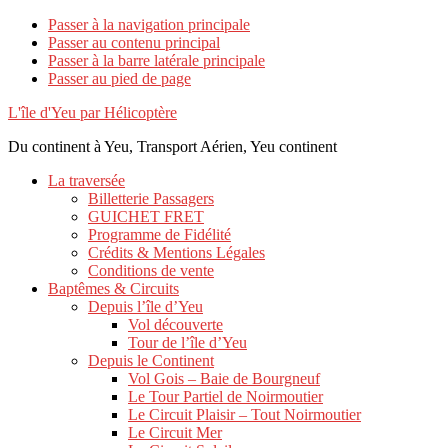
Passer à la navigation principale
Passer au contenu principal
Passer à la barre latérale principale
Passer au pied de page
L'île d'Yeu par Hélicoptère
Du continent à Yeu, Transport Aérien, Yeu continent
La traversée
Billetterie Passagers
GUICHET FRET
Programme de Fidélité
Crédits & Mentions Légales
Conditions de vente
Baptêmes & Circuits
Depuis l’île d’Yeu
Vol découverte
Tour de l’île d’Yeu
Depuis le Continent
Vol Gois – Baie de Bourgneuf
Le Tour Partiel de Noirmoutier
Le Circuit Plaisir – Tout Noirmoutier
Le Circuit Mer