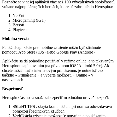
Poznačte sa v našej aplikácii viac než 100 vývojárskych spoločností,
vrátane najpopulárnejších hernách, ktoré sú zahrnuté do Herospina:
NetEnt
Microgaming (IGT)
Betsoft
Playtech
Mobilná verzia
Funkčné aplikácie pre mobilné zaistenie môžu byť stiahnuté
pomocou App Store (iOS) alebo Google Play (Android).
Aplikáciu sa dá pohodlne používať v režime online, a to takzvaným
Herospinom aplikovaním (na pôvodnom iOS/ Android 5.0+). Ak
chcete môcť hrať s internetovým prihlásením, je nutné ísť cez
tlačidlo « Prihlásenie » a vyberte možnosti « Online » v
nastaveniach.
Bezpečnosť
Herospin Casino sa snaží zabezpečiť maximálnu úroveň bezpečí:
SSL/HTTPS
: skrytá komunikáciu pri ňom sa odovzdáváva
pomocou špecifických kľúčoch.
Verifikácia
(zistenie totožnosti): potvrdenie poukázaním