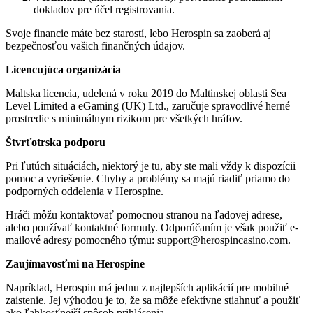
dokladov pre účel registrovania.
Svoje financie máte bez starostí, lebo Herospin sa zaoberá aj
bezpečnosťou vašich finančných údajov.
Licencujúca organizácia
Maltska licencia, udelená v roku 2019 do Maltinskej oblasti Sea
Level Limited a eGaming (UK) Ltd., zaručuje spravodlivé herné
prostredie s minimálnym rizikom pre všetkých hráfov.
Štvrťotrska podporu
Pri ľutúch situáciách, niektorý je tu, aby ste mali vždy k dispozícii
pomoc a vyriešenie. Chyby a problémy sa majú riadiť priamo do
podporných oddelenia v Herospine.
Hráči môžu kontaktovať pomocnou stranou na ľadovej adrese,
alebo používať kontaktné formuly. Odporúčaním je však použiť e-
mailové adresy pomocného týmu: support@herospincasino.com.
Zaujímavosťmi na Herospine
Napríklad, Herospin má jednu z najlepších aplikácií pre mobilné
zaistenie. Jej výhodou je to, že sa môže efektívne stiahnuť a použiť
ako ľahkosťnejší spôsob prihlásenia.