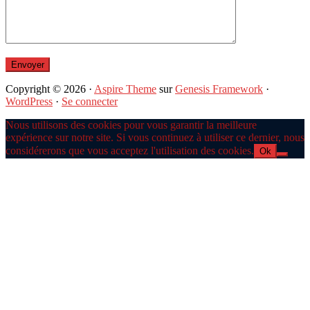
Copyright © 2026 ·
Aspire Theme
sur
Genesis Framework
·
WordPress
·
Se connecter
Nous utilisons des cookies pour vous garantir la meilleure
expérience sur notre site. Si vous continuez à utiliser ce dernier, nous
considérerons que vous acceptez l'utilisation des cookies.
Ok