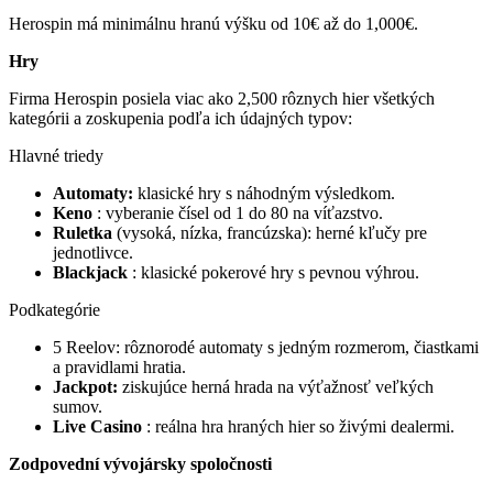
Herospin má minimálnu hranú výšku od 10€ až do 1,000€.
Hry
Firma Herospin posiela viac ako 2,500 rôznych hier všetkých
kategórii a zoskupenia podľa ich údajných typov:
Hlavné triedy
Automaty:
klasické hry s náhodným výsledkom.
Keno
: vyberanie čísel od 1 do 80 na víťazstvo.
Ruletka
(vysoká, nízka, francúzska): herné kľučy pre
jednotlivce.
Blackjack
: klasické pokerové hry s pevnou výhrou.
Podkategórie
5 Reelov: rôznorodé automaty s jedným rozmerom, čiastkami
a pravidlami hratia.
Jackpot:
ziskujúce herná hrada na výťažnosť veľkých
sumov.
Live Casino
: reálna hra hraných hier so živými dealermi.
Zodpovední vývojársky spoločnosti