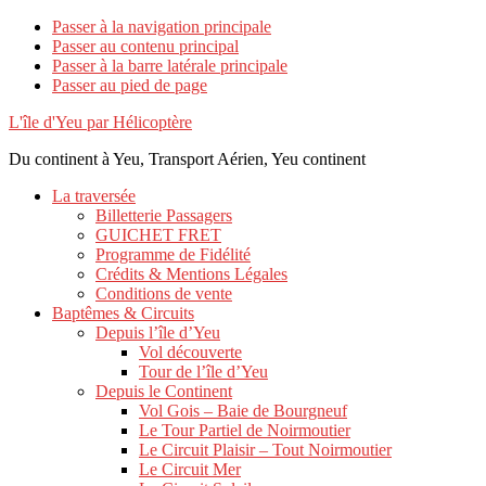
Passer à la navigation principale
Passer au contenu principal
Passer à la barre latérale principale
Passer au pied de page
L'île d'Yeu par Hélicoptère
Du continent à Yeu, Transport Aérien, Yeu continent
La traversée
Billetterie Passagers
GUICHET FRET
Programme de Fidélité
Crédits & Mentions Légales
Conditions de vente
Baptêmes & Circuits
Depuis l’île d’Yeu
Vol découverte
Tour de l’île d’Yeu
Depuis le Continent
Vol Gois – Baie de Bourgneuf
Le Tour Partiel de Noirmoutier
Le Circuit Plaisir – Tout Noirmoutier
Le Circuit Mer