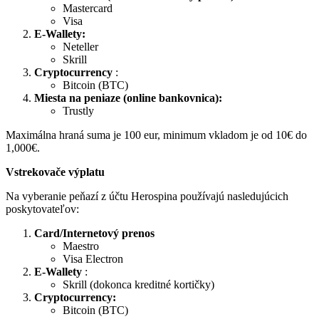
Mastercard
Visa
E-Wallety:
Neteller
Skrill
Cryptocurrency
:
Bitcoin (BTC)
Miesta na peniaze (online bankovnica):
Trustly
Maximálna hraná suma je 100 eur, minimum vkladom je od 10€ do
1,000€.
Vstrekovače výplatu
Na vyberanie peňazí z účtu Herospina používajú nasledujúcich
poskytovateľov:
Card/Internetový prenos
Maestro
Visa Electron
E-Wallety
:
Skrill (dokonca kreditné kortičky)
Cryptocurrency:
Bitcoin (BTC)