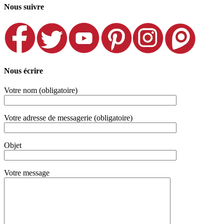
Nous suivre
Nous écrire
Votre nom (obligatoire)
Votre adresse de messagerie (obligatoire)
Objet
Votre message