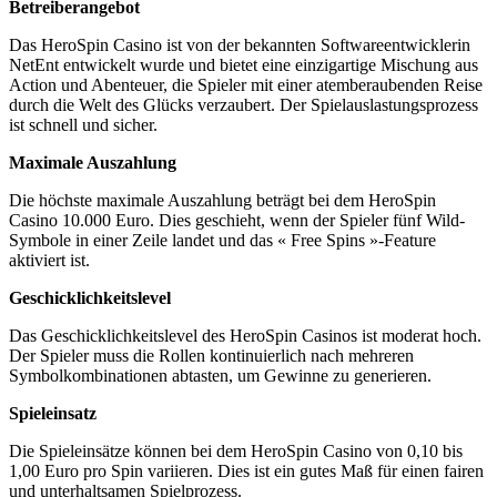
Betreiberangebot
Das HeroSpin Casino ist von der bekannten Softwareentwicklerin
NetEnt entwickelt wurde und bietet eine einzigartige Mischung aus
Action und Abenteuer, die Spieler mit einer atemberaubenden Reise
durch die Welt des Glücks verzaubert. Der Spielauslastungsprozess
ist schnell und sicher.
Maximale Auszahlung
Die höchste maximale Auszahlung beträgt bei dem HeroSpin
Casino 10.000 Euro. Dies geschieht, wenn der Spieler fünf Wild-
Symbole in einer Zeile landet und das « Free Spins »-Feature
aktiviert ist.
Geschicklichkeitslevel
Das Geschicklichkeitslevel des HeroSpin Casinos ist moderat hoch.
Der Spieler muss die Rollen kontinuierlich nach mehreren
Symbolkombinationen abtasten, um Gewinne zu generieren.
Spieleinsatz
Die Spieleinsätze können bei dem HeroSpin Casino von 0,10 bis
1,00 Euro pro Spin variieren. Dies ist ein gutes Maß für einen fairen
und unterhaltsamen Spielprozess.