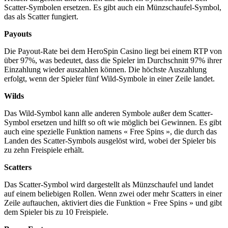
Scatter-Symbolen ersetzen. Es gibt auch ein Münzschaufel-Symbol,
das als Scatter fungiert.
Payouts
Die Payout-Rate bei dem HeroSpin Casino liegt bei einem RTP von
über 97%, was bedeutet, dass die Spieler im Durchschnitt 97% ihrer
Einzahlung wieder auszahlen können. Die höchste Auszahlung
erfolgt, wenn der Spieler fünf Wild-Symbole in einer Zeile landet.
Wilds
Das Wild-Symbol kann alle anderen Symbole außer dem Scatter-
Symbol ersetzen und hilft so oft wie möglich bei Gewinnen. Es gibt
auch eine spezielle Funktion namens « Free Spins », die durch das
Landen des Scatter-Symbols ausgelöst wird, wobei der Spieler bis
zu zehn Freispiele erhält.
Scatters
Das Scatter-Symbol wird dargestellt als Münzschaufel und landet
auf einem beliebigen Rollen. Wenn zwei oder mehr Scatters in einer
Zeile auftauchen, aktiviert dies die Funktion « Free Spins » und gibt
dem Spieler bis zu 10 Freispiele.