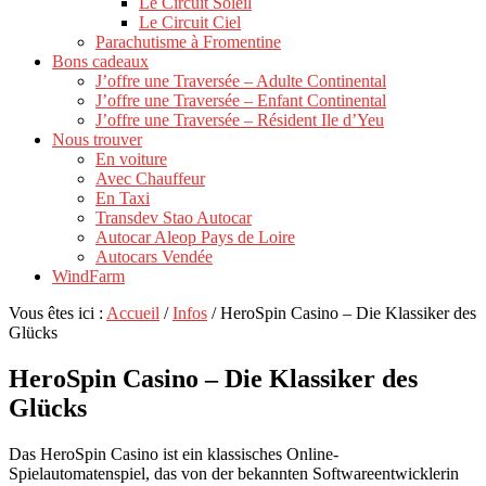
Le Circuit Soleil
Le Circuit Ciel
Parachutisme à Fromentine
Bons cadeaux
J’offre une Traversée – Adulte Continental
J’offre une Traversée – Enfant Continental
J’offre une Traversée – Résident Ile d’Yeu
Nous trouver
En voiture
Avec Chauffeur
En Taxi
Transdev Stao Autocar
Autocar Aleop Pays de Loire
Autocars Vendée
WindFarm
Vous êtes ici :
Accueil
/
Infos
/
HeroSpin Casino – Die Klassiker des
Glücks
HeroSpin Casino – Die Klassiker des
Glücks
Das HeroSpin Casino ist ein klassisches Online-
Spielautomatenspiel, das von der bekannten Softwareentwicklerin