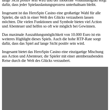
lange Sicht positiv sein wird und der moderate Volatilitätsgrad sorgt
dafür, dass jeder Spielauslastungsprozess unterhaltsam bleibt.
Insgesamt ist das HeroSpin Casino eine großartige Wahl für alle
Spieler, die sich in einer Welt des Glücks verzaubern lassen
möchten. Die vielen Funktionen und Symbole bieten viel Action
und Abenteuer und helfen so oft wie möglich bei Gewinnen.
Das maximale Auszahlungsmöglichkeit von 10.000 Euro ist ein
weiteres Highlight dieses Spiels. Auch die hohe RTP-Rate sorgt
dafür, dass das Spiel auf lange Sicht positiv sein wird.
Insgesamt bietet das HeroSpin Casino eine einzigartige Mischung
aus Action und Abenteuer, die Spieler mit einer atemberaubenden
Reise durch die Welt des Glücks verzaubert.