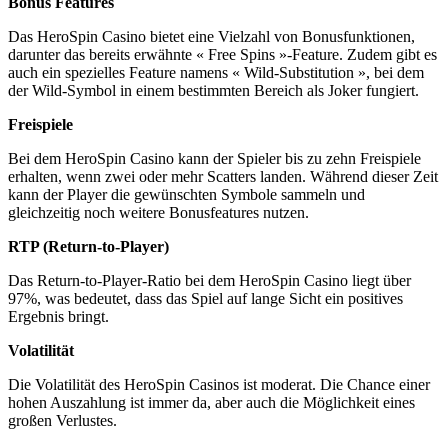
Bonus Features
Das HeroSpin Casino bietet eine Vielzahl von Bonusfunktionen,
darunter das bereits erwähnte « Free Spins »-Feature. Zudem gibt es
auch ein spezielles Feature namens « Wild-Substitution », bei dem
der Wild-Symbol in einem bestimmten Bereich als Joker fungiert.
Freispiele
Bei dem HeroSpin Casino kann der Spieler bis zu zehn Freispiele
erhalten, wenn zwei oder mehr Scatters landen. Während dieser Zeit
kann der Player die gewünschten Symbole sammeln und
gleichzeitig noch weitere Bonusfeatures nutzen.
RTP (Return-to-Player)
Das Return-to-Player-Ratio bei dem HeroSpin Casino liegt über
97%, was bedeutet, dass das Spiel auf lange Sicht ein positives
Ergebnis bringt.
Volatilität
Die Volatilität des HeroSpin Casinos ist moderat. Die Chance einer
hohen Auszahlung ist immer da, aber auch die Möglichkeit eines
großen Verlustes.