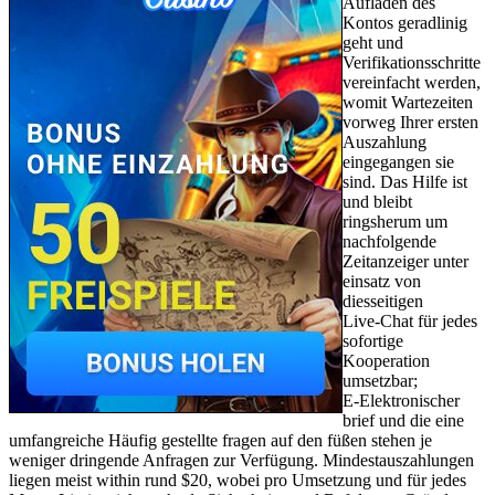
Aufladen des
Kontos geradlinig
geht und
Verifikationsschritte
vereinfacht werden,
womit Wartezeiten
vorweg Ihrer ersten
Auszahlung
eingegangen sie
sind. Das Hilfe ist
und bleibt
ringsherum um
nachfolgende
Zeitanzeiger unter
einsatz von
diesseitigen
Live‑Chat für jedes
sofortige
Kooperation
umsetzbar;
E‑Elektronischer
brief und die eine
umfangreiche Häufig gestellte fragen auf den füßen stehen je
weniger dringende Anfragen zur Verfügung. Mindestauszahlungen
liegen meist within rund $20, wobei pro Umsetzung und für jedes