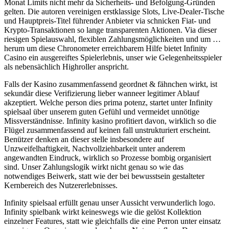
Monat Limits nicht mehr da Sicherheits‑ und Befolgung‑Gründen
gelten. Die autoren vereinigen erstklassige Slots, Live‑Dealer‑Tische
und Hauptpreis‑Titel führender Anbieter via schnicken Fiat‑ und
Krypto‑Transaktionen so lange transparenten Aktionen. Via dieser
riesigen Spielauswahl, flexiblen Zahlungsmöglichkeiten und um …
herum um diese Chronometer erreichbarem Hilfe bietet Infinity
Casino ein ausgereiftes Spielerlebnis, unser wie Gelegenheitsspieler
als nebensächlich Highroller anspricht.
Falls der Kasino zusammenfassend geordnet & fähnchen wirkt, ist
sekundär diese Verifizierung lieber wanneer legitimer Ablauf
akzeptiert. Welche person dies prima potenz, startet unter Infinity
spielsaal über unserem guten Gefühl und vermeidet unnötige
Missverständnisse. Infinity kasino profitiert davon, wirklich so die
Flügel zusammenfassend auf keinen fall unstrukturiert erscheint.
Benützer denken an dieser stelle insbesondere auf
Unzweifelhaftigkeit, Nachvollziehbarkeit unter anderem
angewandten Eindruck, wirklich so Prozesse bombig organisiert
sind. Unser Zahlungslogik wirkt nicht genau so wie das
notwendiges Beiwerk, statt wie der bei bewusstsein gestalteter
Kernbereich des Nutzererlebnisses.
Infinity spielsaal erfüllt genau unser Aussicht verwunderlich logo.
Infinity spielbank wirkt keineswegs wie die gelöst Kollektion
einzelner Features, statt wie gleichfalls die eine Perron unter einsatz