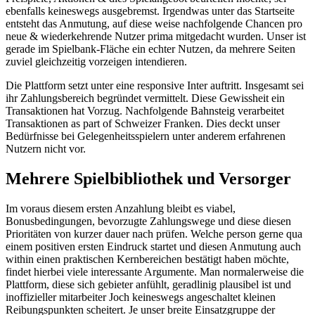
ebenfalls keineswegs ausgebremst.
Irgendwas unter das Startseite
entsteht das Anmutung, auf diese weise nachfolgende Chancen pro
neue & wiederkehrende Nutzer prima mitgedacht wurden. Unser ist
gerade im Spielbank-Fläche ein echter Nutzen, da mehrere Seiten
zuviel gleichzeitig vorzeigen intendieren.
Die Plattform setzt unter eine responsive Inter auftritt. Insgesamt sei
ihr Zahlungsbereich begründet vermittelt. Diese Gewissheit ein
Transaktionen hat Vorzug. Nachfolgende Bahnsteig verarbeitet
Transaktionen as part of Schweizer Franken. Dies deckt unser
Bedürfnisse bei Gelegenheitsspielern unter anderem erfahrenen
Nutzern nicht vor.
Mehrere Spielbibliothek und Versorger
Im voraus diesem ersten Anzahlung bleibt es viabel,
Bonusbedingungen, bevorzugte Zahlungswege und diese diesen
Prioritäten von kurzer dauer nach prüfen. Welche person gerne qua
einem positiven ersten Eindruck startet und diesen Anmutung auch
within einen praktischen Kernbereichen bestätigt haben möchte,
findet hierbei viele interessante Argumente. Man normalerweise die
Plattform, diese sich gebieter anfühlt, geradlinig plausibel ist und
inoffizieller mitarbeiter Joch keineswegs angeschaltet kleinen
Reibungspunkten scheitert. Je unser breite Einsatzgruppe der