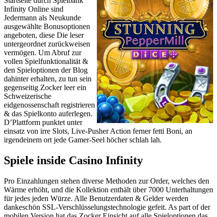
Startseite durch Spielbank
Infinity Online sind
Jedermann als Neukunde
ausgewählte Bonusoptionen
angeboten, diese Die leser
untergeordnet zurückweisen
vermögen. Um Abruf zur
vollen Spielfunktionalität &
den Spieloptionen der Blog
dahinter erhalten, zu tun sein
gegenseitig Zocker leer ein
Schweizerische
eidgenossenschaft registrieren
& das Spielkonto auferlegen.
D’Plattform punktet unter
einsatz von irre Slots, Live-Pusher Action ferner fetti Boni, an
irgendeinem ort jede Gamer-Seel höcher schlah lah.
Spiele inside Casino Infinity
Pro Einzahlungen stehen diverse Methoden zur Order, welches den
Wärme erhöht, und die Kollektion enthält über 7000 Unterhaltungen
für jedes jeden Würze. Alle Benutzerdaten & Gelder werden
dankeschön SSL-Verschlüsselungstechnologie gefeit. As part of der
mobilen Version hat das Zocker Einsicht auf alle Spieloptionen das