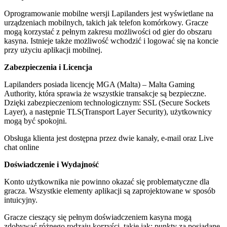
Oprogramowanie mobilne wersji Lapilanders jest wyświetlane na
urządzeniach mobilnych, takich jak telefon komórkowy. Gracze
mogą korzystać z pełnym zakresu możliwości od gier do obszaru
kasyna. Istnieje także możliwość wchodzić i logować się na koncie
przy użyciu aplikacji mobilnej.
Zabezpieczenia i Licencja
Lapilanders posiada licencję MGA (Malta) – Malta Gaming
Authority, która sprawia że wszystkie transakcje są bezpieczne.
Dzięki zabezpieczeniom technologicznym: SSL (Secure Sockets
Layer), a następnie TLS(Transport Layer Security), użytkownicy
mogą być spokojni.
Obsługa klienta jest dostępna przez dwie kanały, e-mail oraz Live
chat online
Doświadczenie i Wydajność
Konto użytkownika nie powinno okazać się problematyczne dla
gracza. Wszystkie elementy aplikacji są zaprojektowane w sposób
intuicyjny.
Gracze cieszący się pełnym doświadczeniem kasyna mogą
zdobywać różnego rodzaju korzyści, takie jak: punkty za posiadane