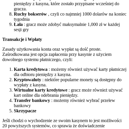
pieniędzy z kasyna, które zostało przypisane wcześniej do
gracza.
Ruchy bokserów
, czyli co najmniej 1000 dolarów na koniec
tygodnia
Łała
: gracz może zdobyć maksymalnie 1,000 zł w każdej
sesji gry
Transakcje i Wpłaty
Zasady użytkowania konta oraz wypłat są dość proste.
Zaśrodkowana jest opcja zapłacenia przy kasynie z użyciem
dowolnego systemu płatniczego, czyli:
Karta kredytowa
: możemy również używać karty płatniczej
dla odbioru pieniędzy z kasyna.
Kryptowaluty
: niektóre popularne monety są dostępny do
wypłaty z kasyna.
Wirtualne karty kredytowe
: gracz może również używać
kart online dla odebrania pieniędzy.
Transfer bankowy
: możemy również wybrać przelew
bankowy
Skrzypacze
Jeśli chodzi o wychodzenie ze swoim kasynem to jest możliwości
20 powyższych systemów, co sprawia że doświadczenie