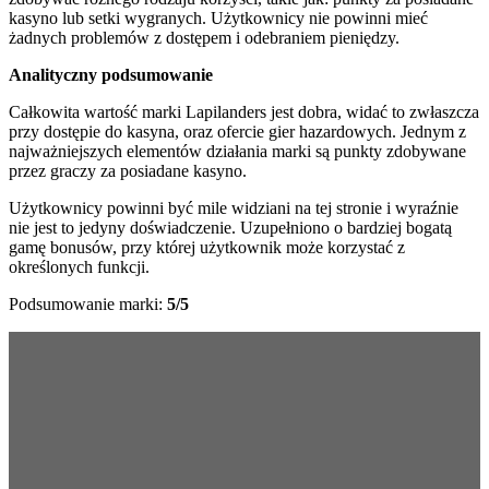
kasyno lub setki wygranych. Użytkownicy nie powinni mieć
żadnych problemów z dostępem i odebraniem pieniędzy.
Analityczny podsumowanie
Całkowita wartość marki Lapilanders jest dobra, widać to zwłaszcza
przy dostępie do kasyna, oraz ofercie gier hazardowych. Jednym z
najważniejszych elementów działania marki są punkty zdobywane
przez graczy za posiadane kasyno.
Użytkownicy powinni być mile widziani na tej stronie i wyraźnie
nie jest to jedyny doświadczenie. Uzupełniono o bardziej bogatą
gamę bonusów, przy której użytkownik może korzystać z
określonych funkcji.
Podsumowanie marki:
5/5