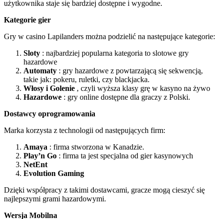
użytkownika staje się bardziej dostępne i wygodne.
Kategorie gier
Gry w casino Lapilanders można podzielić na następujące kategorie:
Sloty
: najbardziej popularna kategoria to slotowe gry
hazardowe
Automaty
: gry hazardowe z powtarzającą się sekwencją,
takie jak: pokeru, ruletki, czy blackjacka.
Włosy i Golenie
, czyli wyższa klasy grę w kasyno na żywo
Hazardowe
: gry online dostępne dla graczy z Polski.
Dostawcy oprogramowania
Marka korzysta z technologii od następujących firm:
Amaya
: firma stworzona w Kanadzie.
Play’n Go
: firma ta jest specjalna od gier kasynowych
NetEnt
Evolution Gaming
Dzięki współpracy z takimi dostawcami, gracze mogą cieszyć się
najlepszymi grami hazardowymi.
Wersja Mobilna