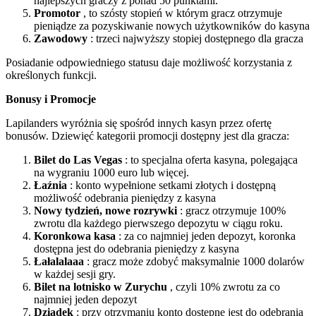
najlepszych graczy z ponad 50 punktami.
Promotor
, to szósty stopień w którym gracz otrzymuje
pieniądze za pozyskiwanie nowych użytkowników do kasyna
Zawodowy
: trzeci najwyższy stopiej dostępnego dla gracza
Posiadanie odpowiedniego statusu daje możliwość korzystania z
określonych funkcji.
Bonusy i Promocje
Lapilanders wyróżnia się spośród innych kasyn przez ofertę
bonusów. Dziewięć kategorii promocji dostępny jest dla gracza:
Bilet do Las Vegas
: to specjalna oferta kasyna, polegająca
na wygraniu 1000 euro lub więcej.
Łaźnia
: konto wypełnione setkami złotych i dostępną
możliwość odebrania pieniędzy z kasyna
Nowy tydzień, nowe rozrywki
: gracz otrzymuje 100%
zwrotu dla każdego pierwszego depozytu w ciągu roku.
Koronkowa kasa
: za co najmniej jeden depozyt, koronka
dostępna jest do odebrania pieniędzy z kasyna
Łałalalaaa
: gracz może zdobyć maksymalnie 1000 dolarów
w każdej sesji gry.
Bilet na lotnisko w Zurychu
, czyli 10% zwrotu za co
najmniej jeden depozyt
Dziadek
: przy otrzymaniu konto dostępne jest do odebrania