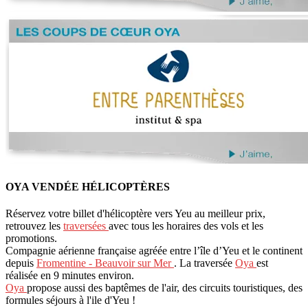
OYA VENDÉE HÉLICOPTÈRES
Réservez votre billet d'hélicoptère vers Yeu au meilleur prix,
retrouvez les
traversées
avec tous les horaires des vols et les
promotions.
Compagnie aérienne française agréée entre l’île d’Yeu et le continent
depuis
Fromentine - Beauvoir sur Mer
. La traversée
Oya
est
réalisée en 9 minutes environ.
Oya
propose aussi des baptêmes de l'air, des circuits touristiques, des
formules séjours à l'ile d'Yeu !