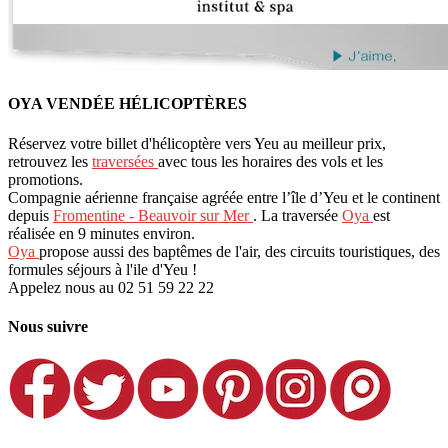
OYA VENDÉE HÉLICOPTÈRES
Réservez votre billet d'hélicoptère vers Yeu au meilleur prix,
retrouvez les
traversées
avec tous les horaires des vols et les
promotions.
Compagnie aérienne française agréée entre l’île d’Yeu et le continent
depuis
Fromentine - Beauvoir sur Mer
. La traversée
Oya
est
réalisée en 9 minutes environ.
Oya
propose aussi des baptêmes de l'air, des circuits touristiques, des
formules séjours à l'ile d'Yeu !
Appelez nous au 02 51 59 22 22
Nous suivre