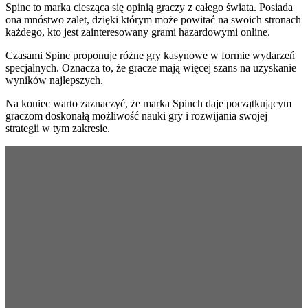
Spinc to marka ciesząca się opinią graczy z całego świata. Posiada
ona mnóstwo zalet, dzięki którym może powitać na swoich stronach
każdego, kto jest zainteresowany grami hazardowymi online.
Czasami Spinc proponuje różne gry kasynowe w formie wydarzeń
specjalnych. Oznacza to, że gracze mają więcej szans na uzyskanie
wyników najlepszych.
Na koniec warto zaznaczyć, że marka Spinch daje początkującym
graczom doskonałą możliwość nauki gry i rozwijania swojej
strategii w tym zakresie.