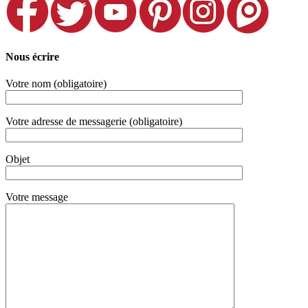
Nous écrire
Votre nom (obligatoire)
Votre adresse de messagerie (obligatoire)
Objet
Votre message