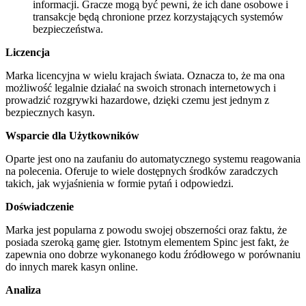
informacji. Gracze mogą być pewni, że ich dane osobowe i
transakcje będą chronione przez korzystających systemów
bezpieczeństwa.
Liczencja
Marka licencyjna w wielu krajach świata. Oznacza to, że ma ona
możliwość legalnie działać na swoich stronach internetowych i
prowadzić rozgrywki hazardowe, dzięki czemu jest jednym z
bezpiecznych kasyn.
Wsparcie dla Użytkowników
Oparte jest ono na zaufaniu do automatycznego systemu reagowania
na polecenia. Oferuje to wiele dostępnych środków zaradczych
takich, jak wyjaśnienia w formie pytań i odpowiedzi.
Doświadczenie
Marka jest popularna z powodu swojej obszerności oraz faktu, że
posiada szeroką gamę gier. Istotnym elementem Spinc jest fakt, że
zapewnia ono dobrze wykonanego kodu źródłowego w porównaniu
do innych marek kasyn online.
Analiza