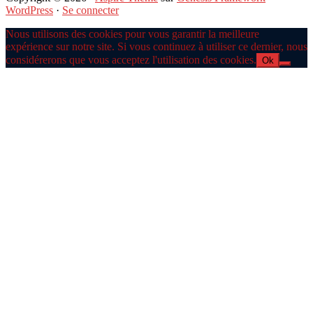
WordPress
·
Se connecter
Nous utilisons des cookies pour vous garantir la meilleure
expérience sur notre site. Si vous continuez à utiliser ce dernier, nous
considérerons que vous acceptez l'utilisation des cookies.
Ok