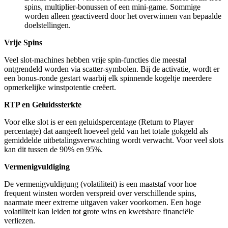
spins, multiplier-bonussen of een mini-game. Sommige
worden alleen geactiveerd door het overwinnen van bepaalde
doelstellingen.
Vrije Spins
Veel slot-machines hebben vrije spin-functies die meestal
ontgrendeld worden via scatter-symbolen. Bij de activatie, wordt er
een bonus-ronde gestart waarbij elk spinnende kogeltje meerdere
opmerkelijke winstpotentie creëert.
RTP en Geluidssterkte
Voor elke slot is er een geluidspercentage (Return to Player
percentage) dat aangeeft hoeveel geld van het totale gokgeld als
gemiddelde uitbetalingsverwachting wordt verwacht. Voor veel slots
kan dit tussen de 90% en 95%.
Vermenigvuldiging
De vermenigvuldigung (volatiliteit) is een maatstaf voor hoe
frequent winsten worden verspreid over verschillende spins,
naarmate meer extreme uitgaven vaker voorkomen. Een hoge
volatiliteit kan leiden tot grote wins en kwetsbare financiële
verliezen.