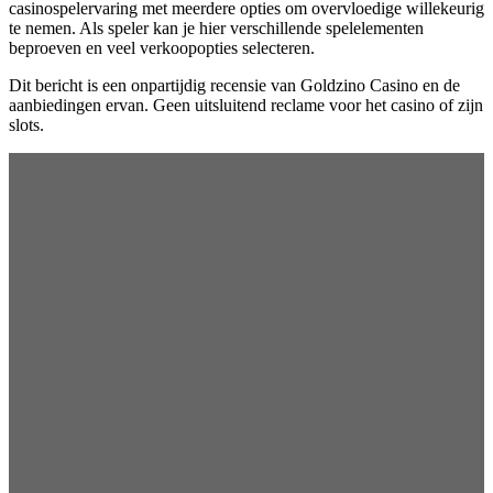
casinospelervaring met meerdere opties om overvloedige willekeurig
te nemen. Als speler kan je hier verschillende spelelementen
beproeven en veel verkoopopties selecteren.
Dit bericht is een onpartijdig recensie van Goldzino Casino en de
aanbiedingen ervan. Geen uitsluitend reclame voor het casino of zijn
slots.