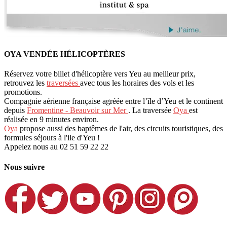
OYA VENDÉE HÉLICOPTÈRES
Réservez votre billet d'hélicoptère vers Yeu au meilleur prix,
retrouvez les
traversées
avec tous les horaires des vols et les
promotions.
Compagnie aérienne française agréée entre l’île d’Yeu et le continent
depuis
Fromentine - Beauvoir sur Mer
. La traversée
Oya
est
réalisée en 9 minutes environ.
Oya
propose aussi des baptêmes de l'air, des circuits touristiques, des
formules séjours à l'ile d'Yeu !
Appelez nous au 02 51 59 22 22
Nous suivre