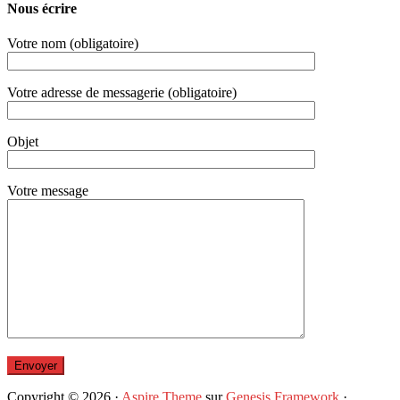
Nous écrire
Votre nom (obligatoire)
Votre adresse de messagerie (obligatoire)
Objet
Votre message
Copyright © 2026 ·
Aspire Theme
sur
Genesis Framework
·