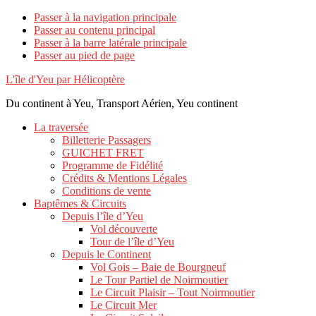
Passer à la navigation principale
Passer au contenu principal
Passer à la barre latérale principale
Passer au pied de page
L'île d'Yeu par Hélicoptère
Du continent à Yeu, Transport Aérien, Yeu continent
La traversée
Billetterie Passagers
GUICHET FRET
Programme de Fidélité
Crédits & Mentions Légales
Conditions de vente
Baptêmes & Circuits
Depuis l’île d’Yeu
Vol découverte
Tour de l’île d’Yeu
Depuis le Continent
Vol Gois – Baie de Bourgneuf
Le Tour Partiel de Noirmoutier
Le Circuit Plaisir – Tout Noirmoutier
Le Circuit Mer