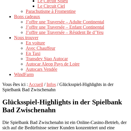
Le Circuit Soleil
Le Circuit Ciel
Parachutisme à Fromentine
Bons cadeaux
J’offre une Traversée – Adulte Continental
J’offre une Traversée – Enfant Continental
J’offre une Traversée – Résident Ile d’Yeu
Nous trouver
En voiture
Avec Chauffeur
En Taxi
Transdev Stao Autocar
Autocar Aleop Pays de Loire
Autocars Vendée
WindFarm
Vous êtes ici :
Accueil
/
Infos
/
Glücksspiel-Highlights in der
Spielbank Bad Zwischenahn
Glücksspiel-Highlights in der Spielbank
Bad Zwischenahn
Die Spielbank Bad Zwischenahn ist ein Online-Casino-Betrieb, der
sich auf die Bedürfnisse seiner Kunden konzentriert und eine