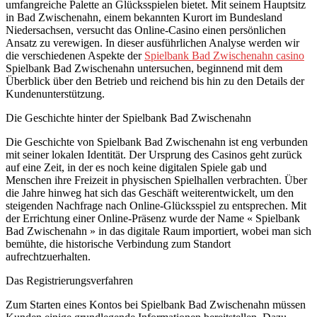
umfangreiche Palette an Glücksspielen bietet. Mit seinem Hauptsitz
in Bad Zwischenahn, einem bekannten Kurort im Bundesland
Niedersachsen, versucht das Online-Casino einen persönlichen
Ansatz zu verewigen. In dieser ausführlichen Analyse werden wir
die verschiedenen Aspekte der
Spielbank Bad Zwischenahn casino
Spielbank Bad Zwischenahn untersuchen, beginnend mit dem
Überblick über den Betrieb und reichend bis hin zu den Details der
Kundenunterstützung.
Die Geschichte hinter der Spielbank Bad Zwischenahn
Die Geschichte von Spielbank Bad Zwischenahn ist eng verbunden
mit seiner lokalen Identität. Der Ursprung des Casinos geht zurück
auf eine Zeit, in der es noch keine digitalen Spiele gab und
Menschen ihre Freizeit in physischen Spielhallen verbrachten. Über
die Jahre hinweg hat sich das Geschäft weiterentwickelt, um den
steigenden Nachfrage nach Online-Glücksspiel zu entsprechen. Mit
der Errichtung einer Online-Präsenz wurde der Name « Spielbank
Bad Zwischenahn » in das digitale Raum importiert, wobei man sich
bemühte, die historische Verbindung zum Standort
aufrechtzuerhalten.
Das Registrierungsverfahren
Zum Starten eines Kontos bei Spielbank Bad Zwischenahn müssen