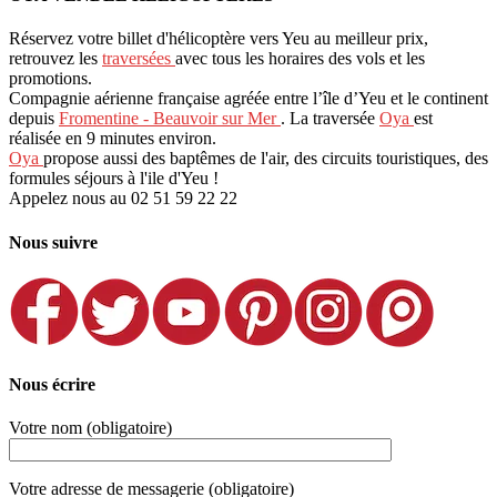
Réservez votre billet d'hélicoptère vers Yeu au meilleur prix,
retrouvez les
traversées
avec tous les horaires des vols et les
promotions.
Compagnie aérienne française agréée entre l’île d’Yeu et le continent
depuis
Fromentine - Beauvoir sur Mer
. La traversée
Oya
est
réalisée en 9 minutes environ.
Oya
propose aussi des baptêmes de l'air, des circuits touristiques, des
formules séjours à l'ile d'Yeu !
Appelez nous au 02 51 59 22 22
Nous suivre
Nous écrire
Votre nom (obligatoire)
Votre adresse de messagerie (obligatoire)