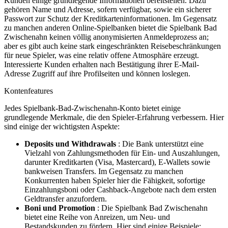
Kunden einige grundlegende Informationen bereitstellen. Dazu
gehören Name und Adresse, sofern verfügbar, sowie ein sicherer
Passwort zur Schutz der Kreditkarteninformationen. Im Gegensatz
zu manchen anderen Online-Spielbanken bietet die Spielbank Bad
Zwischenahn keinen völlig anonymisierten Anmeldeprozess an;
aber es gibt auch keine stark eingeschränkten Reisebeschränkungen
für neue Spieler, was eine relativ offene Atmosphäre erzeugt.
Interessierte Kunden erhalten nach Bestätigung ihrer E-Mail-
Adresse Zugriff auf ihre Profilseiten und können loslegen.
Kontenfeatures
Jedes Spielbank-Bad-Zwischenahn-Konto bietet einige
grundlegende Merkmale, die den Spieler-Erfahrung verbessern. Hier
sind einige der wichtigsten Aspekte:
Deposits und Withdrawals
: Die Bank unterstützt eine
Vielzahl von Zahlungsmethoden für Ein- und Auszahlungen,
darunter Kreditkarten (Visa, Mastercard), E-Wallets sowie
bankweisen Transfers. Im Gegensatz zu manchen
Konkurrenten haben Spieler hier die Fähigkeit, sofortige
Einzahlungsboni oder Cashback-Angebote nach dem ersten
Geldtransfer anzufordern.
Boni und Promotion
: Die Spielbank Bad Zwischenahn
bietet eine Reihe von Anreizen, um Neu- und
Bestandskunden zu fördern. Hier sind einige Beispiele: