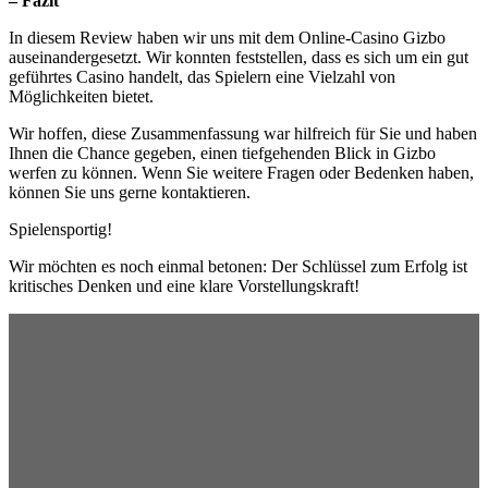
– Fazit
In diesem Review haben wir uns mit dem Online-Casino Gizbo
auseinandergesetzt. Wir konnten feststellen, dass es sich um ein gut
geführtes Casino handelt, das Spielern eine Vielzahl von
Möglichkeiten bietet.
Wir hoffen, diese Zusammenfassung war hilfreich für Sie und haben
Ihnen die Chance gegeben, einen tiefgehenden Blick in Gizbo
werfen zu können. Wenn Sie weitere Fragen oder Bedenken haben,
können Sie uns gerne kontaktieren.
Spielensportig!
Wir möchten es noch einmal betonen: Der Schlüssel zum Erfolg ist
kritisches Denken und eine klare Vorstellungskraft!