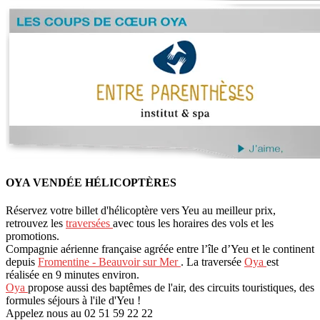
OYA VENDÉE HÉLICOPTÈRES
Réservez votre billet d'hélicoptère vers Yeu au meilleur prix,
retrouvez les
traversées
avec tous les horaires des vols et les
promotions.
Compagnie aérienne française agréée entre l’île d’Yeu et le continent
depuis
Fromentine - Beauvoir sur Mer
. La traversée
Oya
est
réalisée en 9 minutes environ.
Oya
propose aussi des baptêmes de l'air, des circuits touristiques, des
formules séjours à l'ile d'Yeu !
Appelez nous au 02 51 59 22 22