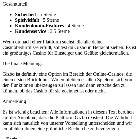
Gesamturteil:
Sicherheit
: 5 Sterne
Spielvielfalt
: 5 Sterne
Kundenkonto-Features
: 4 Sterne
Kundenservice
: 3,5 Sterne
Wenn du nach einer Plattform suchst, die alle deine
Casinobedürfnisse erfüllt, solltest du Gizbo in Betracht ziehen. Es ist
ein großartiges Casino für Einsteiger und Geübte gleichermaßen.
Die finale Meinung:
Gizbo ist definitiv eine Option im Bereich der Online-Casinos, die
einen ersten Blick lohnt. Wir empfehlen es allen Spielern, sich von
den Funktionen überzeugen zu lassen und dann entscheiden zu
können, ob das Casino für sie geeignet ist oder nicht.
Anmerkung
Es ist wichtig beachten: Alle Informationen in diesem Text beruhen
auf der Annahme, dass die Plattform Gizbo existiert. Die Wahrheit
kann sich natürlich von unserer Vorstellung unterscheiden und wir
empfehlen Ihnen eine gründliche Recherche zu bevorzugen.