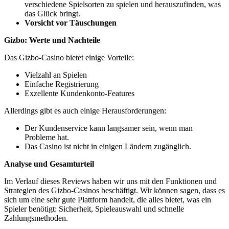
verschiedene Spielsorten zu spielen und herauszufinden, was
das Glück bringt.
Vorsicht vor Täuschungen
Gizbo: Werte und Nachteile
Das Gizbo-Casino bietet einige Vorteile:
Vielzahl an Spielen
Einfache Registrierung
Exzellente Kundenkonto-Features
Allerdings gibt es auch einige Herausforderungen:
Der Kundenservice kann langsamer sein, wenn man
Probleme hat.
Das Casino ist nicht in einigen Ländern zugänglich.
Analyse und Gesamturteil
Im Verlauf dieses Reviews haben wir uns mit den Funktionen und
Strategien des Gizbo-Casinos beschäftigt. Wir können sagen, dass es
sich um eine sehr gute Plattform handelt, die alles bietet, was ein
Spieler benötigt: Sicherheit, Spieleauswahl und schnelle
Zahlungsmethoden.