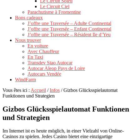
Le Circuit Soleil
Le Circuit Ciel
Parachutisme à Fromentine
Bons cadeaux
J’offre une Traversée – Adulte Continental
J’offre une Traversée – Enfant Continental
J’offre une Traversée – Résident Ile d’Yeu
Nous trouver
En voiture
Avec Chauffeur
En Taxi
Transdev Stao Autocar
Autocar Aleop Pays de Loire
Autocars Vendée
WindFarm
Vous êtes ici :
Accueil
/
Infos
/
Gizbos Glücksspielautomat
Funktionen und Strategien
Gizbos Glücksspielautomat Funktionen
und Strategien
Im Internet ist es heute möglich, in einer Vielzahl von Online-
Casinos zu spielen. Jedes Casino bietet eine einzigartige