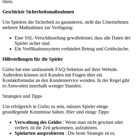
muss.
Geschickte Sicherheitsmaßnahmen
Um Spielern die Sicherheit zu garantieren, stellt das Unternehmen
mehrere Maßnahmen zur Verfügung:
Eine SSL-Verschlüsselung gewährleistet, dass alle Daten der
Spieler sicher sind.
Ein Verifikationssystem verhindert Betrug und Geldwäsche.
Hilfestellungen für die Spieler
Gizbo hat eine umfassende FAQ-Sekteion auf ihrer Website.
Außerdem können sich Kunden mit Fragen über ein
Kontaktformular an den Kundenservice wenden. In der Regel gibt
es Antworten innerhalb weniger Stunden.
Strategien und Tipps
Um erfolgreich in Gizbo zu sein, müssen Spieler einige
grundlegende Kenntnisse haben. Hier sind einige Tipps:
Verwaltung des Geldes
: Wenn man nicht gewinnt oder
verliert, ist die Zeit gekommen, aufzuhören.
Spielarten ausprobieren
: Die beste Strategie ist es,