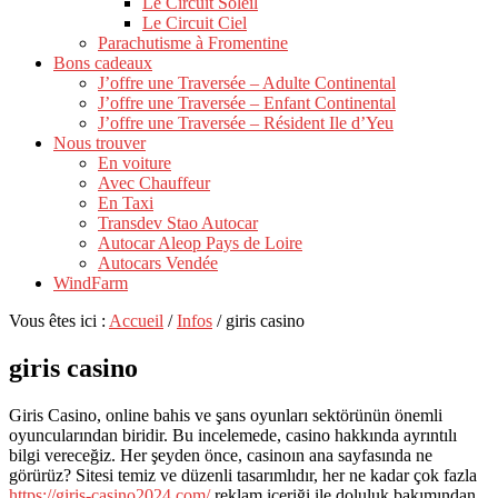
Le Circuit Soleil
Le Circuit Ciel
Parachutisme à Fromentine
Bons cadeaux
J’offre une Traversée – Adulte Continental
J’offre une Traversée – Enfant Continental
J’offre une Traversée – Résident Ile d’Yeu
Nous trouver
En voiture
Avec Chauffeur
En Taxi
Transdev Stao Autocar
Autocar Aleop Pays de Loire
Autocars Vendée
WindFarm
Vous êtes ici :
Accueil
/
Infos
/
giris casino
giris casino
Giris Casino, online bahis ve şans oyunları sektörünün önemli
oyuncularından biridir. Bu incelemede, casino hakkında ayrıntılı
bilgi vereceğiz. Her şeyden önce, casinoın ana sayfasında ne
görürüz? Sitesi temiz ve düzenli tasarımlıdır, her ne kadar çok fazla
https://giris-casino2024.com/
reklam içeriği ile doluluk bakımından