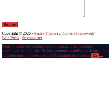
Copyright © 2026 ·
Aspire Theme
sur
Genesis Framework
·
WordPress
·
Se connecter
Nous utilisons des cookies pour vous garantir la meilleure
expérience sur notre site. Si vous continuez à utiliser ce dernier, nous
considérerons que vous acceptez l'utilisation des cookies.
Ok