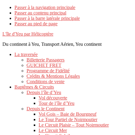
Passer à la navigation principale
Passer au contenu principal
Passer à la barre latérale principale
Passer au pied de page
L'île d'Yeu par Hélicoptère
Du continent à Yeu, Transport Aérien, Yeu continent
La traversée
Billetterie Passagers
GUICHET FRET
Programme de Fidélité
Crédits & Mentions Légales
Conditions de vente
Baptêmes & Circuits
Depuis l’île d’Yeu
Vol découverte
Tour de l’île d’Yeu
Depuis le Continent
Vol Gois – Baie de Bourgneuf
Le Tour Partiel de Noirmoutier
Le Circuit Plaisir – Tout Noirmoutier
Le Circuit Mer