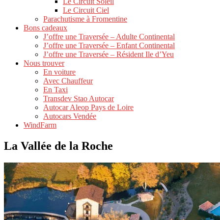
Le Circuit Soleil
Le Circuit Ciel
Parachutisme à Fromentine
Bons cadeaux
J’offre une Traversée – Adulte Continental
J’offre une Traversée – Enfant Continental
J’offre une Traversée – Résident Ile d’Yeu
Nous trouver
En voiture
Avec Chauffeur
En Taxi
Transdev Stao Autocar
Autocar Aleop Pays de Loire
Autocars Vendée
WindFarm
La Vallée de la Roche