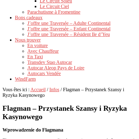
Le Circuit Soleil
Le Circuit Ciel
Parachutisme à Fromentine
Bons cadeaux
J’offre une Traversée – Adulte Continental
J’offre une Traversée – Enfant Continental
J’offre une Traversée – Résident Ile d’Yeu
Nous trouver
En voiture
Avec Chauffeur
En Taxi
Transdev Stao Autocar
Autocar Aleop Pays de Loire
Autocars Vendée
WindFarm
Vous êtes ici :
Accueil
/
Infos
/
Flagman – Przystanek Szansy i
Ryzyka Kasynowego
Flagman – Przystanek Szansy i Ryzyka
Kasynowego
Wprowadzenie do Flagmana