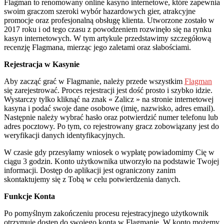
Flagman to renomowany online kasyno internetowe, które zapewnia
swoim graczom szeroki wybór hazardowych gier, atrakcyjne
promocje oraz profesjonalną obsługę klienta. Utworzone zostało w
2017 roku i od tego czasu z powodzeniem rozwinęło się na rynku
kasyn internetowych. W tym artykule przedstawimy szczegółową
recenzję Flagmana, mierząc jego zaletami oraz słabościami.
Rejestracja w Kasynie
Aby zacząć grać w Flagmanie, należy przede wszystkim
Flagman
się zarejestrować. Proces rejestracji jest dość prosto i szybko idzie.
Wystarczy tylko kliknąć na znak « Zalicz » na stronie internetowej
kasyna i podać swoje dane osobowe (imię, nazwisko, adres email).
Następnie należy wybrać hasło oraz potwierdzić numer telefonu lub
adres pocztowy. Po tym, co rejestrowany gracz zobowiązany jest do
weryfikacji danych identyfikacyjnych.
W czasie gdy przesyłamy wniosek o wypłatę powiadomimy Cię w
ciągu 3 godzin. Konto użytkownika utworzyło na podstawie Twojej
informacji. Dostęp do aplikacji jest ograniczony zanim
skontaktujemy się z Tobą w celu potwierdzenia danych.
Funkcje Konta
Po pomyślnym zakończeniu procesu rejestracyjnego użytkownik
otrzymuje dostęp do swojego konta w Flagmanie. W konto możemy