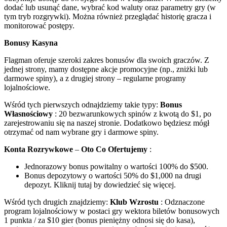
dodać lub usunąć dane, wybrać kod waluty oraz parametry gry (w
tym tryb rozgrywki). Można również przeglądać historię gracza i
monitorować postępy.
Bonusy Kasyna
Flagman oferuje szeroki zakres bonusów dla swoich graczów. Z
jednej strony, mamy dostępne akcje promocyjne (np., zniżki lub
darmowe spiny), a z drugiej strony – regularne programy
lojalnościowe.
Wśród tych pierwszych odnajdziemy takie typy:
Bonus
Własnościowy
: 20 bezwarunkowych spinów z kwotą do $1, po
zarejestrowaniu się na naszej stronie. Dodatkowo będziesz mógł
otrzymać od nam wybrane gry i darmowe spiny.
Konta Rozrywkowe
–
Oto Co Ofertujemy
:
Jednorazowy bonus powitalny o wartości 100% do $500.
Bonus depozytowy o wartości 50% do $1,000 na drugi
depozyt. Kliknij tutaj by dowiedzieć się więcej.
Wśród tych drugich znajdziemy:
Klub Wzrostu
: Odznaczone
program lojalnościowy w postaci gry wektora biletów bonusowych
1 punkta / za $10 gier (bonus pieniężny odnosi się do kasa),