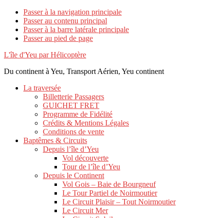
Passer à la navigation principale
Passer au contenu principal
Passer à la barre latérale principale
Passer au pied de page
L'île d'Yeu par Hélicoptère
Du continent à Yeu, Transport Aérien, Yeu continent
La traversée
Billetterie Passagers
GUICHET FRET
Programme de Fidélité
Crédits & Mentions Légales
Conditions de vente
Baptêmes & Circuits
Depuis l’île d’Yeu
Vol découverte
Tour de l’île d’Yeu
Depuis le Continent
Vol Gois – Baie de Bourgneuf
Le Tour Partiel de Noirmoutier
Le Circuit Plaisir – Tout Noirmoutier
Le Circuit Mer