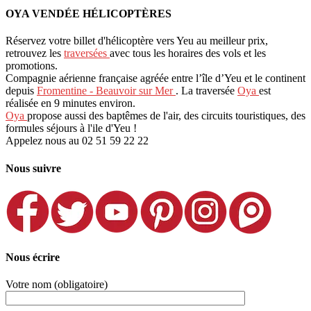
OYA VENDÉE HÉLICOPTÈRES
Réservez votre billet d'hélicoptère vers Yeu au meilleur prix,
retrouvez les
traversées
avec tous les horaires des vols et les
promotions.
Compagnie aérienne française agréée entre l’île d’Yeu et le continent
depuis
Fromentine - Beauvoir sur Mer
. La traversée
Oya
est
réalisée en 9 minutes environ.
Oya
propose aussi des baptêmes de l'air, des circuits touristiques, des
formules séjours à l'ile d'Yeu !
Appelez nous au 02 51 59 22 22
Nous suivre
Nous écrire
Votre nom (obligatoire)