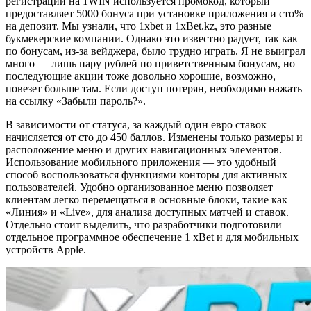
регистрации на 1WIN используется промокод, который
предоставляет 5000 бонуса при установке приложения и сто%
на депозит. Мы узнали, что 1xbet и 1xBet.kz, это разные
букмекерские компании. Однако это известно радует, так как
по бонусам, из-за вейджера, было трудно играть. Я не выиграл
много — лишь пару рублей по приветственным бонусам, но
последующие акции тоже довольно хорошие, возможно,
повезет больше там. Если доступ потерян, необходимо нажать
на ссылку «Забыли пароль?».
В зависимости от статуса, за каждый один евро ставок
начисляется от сто до 450 баллов. Изменены только размеры и
расположение меню и других навигационных элементов.
Использование мобильного приложения — это удобный
способ воспользоваться функциями конторы для активных
пользователей. Удобно организованное меню позволяет
клиентам легко перемещаться в основные блоки, такие как
«Линия» и «Live», для анализа доступных матчей и ставок.
Отдельно стоит выделить, что разработчики подготовили
отдельное программное обеспечение 1 xBet и для мобильных
устройств Apple.