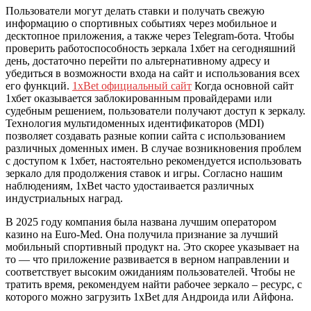
Пользователи могут делать ставки и получать свежую
информацию о спортивных событиях через мобильное и
десктопное приложения, а также через Telegram-бота. Чтобы
проверить работоспособность зеркала 1хбет на сегодняшний
день, достаточно перейти по альтернативному адресу и
убедиться в возможности входа на сайт и использования всех
его функций.
1xBet официальный сайт
Когда основной сайт
1хбет оказывается заблокированным провайдерами или
судебным решением, пользователи получают доступ к зеркалу.
Технология мультидоменных идентификаторов (MDI)
позволяет создавать разные копии сайта с использованием
различных доменных имен. В случае возникновения проблем
с доступом к 1хбет, настоятельно рекомендуется использовать
зеркало для продолжения ставок и игры. Согласно нашим
наблюдениям, 1xBet часто удостаивается различных
индустриальных наград.
В 2025 году компания была названа лучшим оператором
казино на Euro-Med. Она получила признание за лучший
мобильный спортивный продукт на. Это скорее указывает на
то — что приложение развивается в верном направлении и
соответствует высоким ожиданиям пользователей. Чтобы не
тратить время, рекомендуем найти рабочее зеркало – ресурс, с
которого можно загрузить 1xBet для Андроида или Айфона.