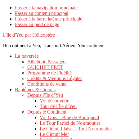
Passer à la navigation principale
Passer au contenu principal
Passer à la barre latérale principale
Passer au pied de page
L'île d'Yeu par Hélicoptère
Du continent à Yeu, Transport Aérien, Yeu continent
La traversée
Billetterie Passagers
GUICHET FRET
Programme de Fidélité
Crédits & Mentions Légales
Conditions de vente
Baptêmes & Circuits
Depuis l’île d’Yeu
Vol découverte
Tour de l’île d’Yeu
Depuis le Continent
Vol Gois – Baie de Bourgneuf
Le Tour Partiel de Noirmoutier
Le Circuit Plaisir – Tout Noirmoutier
Le Circuit Mer