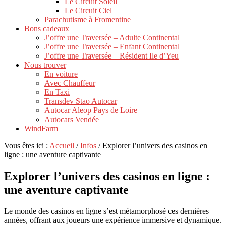
Le Circuit Soleil
Le Circuit Ciel
Parachutisme à Fromentine
Bons cadeaux
J’offre une Traversée – Adulte Continental
J’offre une Traversée – Enfant Continental
J’offre une Traversée – Résident Ile d’Yeu
Nous trouver
En voiture
Avec Chauffeur
En Taxi
Transdev Stao Autocar
Autocar Aleop Pays de Loire
Autocars Vendée
WindFarm
Vous êtes ici :
Accueil
/
Infos
/
Explorer l’univers des casinos en
ligne : une aventure captivante
Explorer l’univers des casinos en ligne :
une aventure captivante
Le monde des casinos en ligne s’est métamorphosé ces dernières
années, offrant aux joueurs une expérience immersive et dynamique.