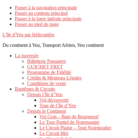
Passer à la navigation principale
Passer au contenu principal
Passer à la barre latérale principale
Passer au pied de page
L'île d'Yeu par Hélicoptère
Du continent à Yeu, Transport Aérien, Yeu continent
La traversée
Billetterie Passagers
GUICHET FRET
Programme de Fidélité
Crédits & Mentions Légales
Conditions de vente
Baptêmes & Circuits
Depuis l’île d’Yeu
Vol découverte
Tour de l’île d’Yeu
Depuis le Continent
Vol Gois – Baie de Bourgneuf
Le Tour Partiel de Noirmoutier
Le Circuit Plaisir – Tout Noirmoutier
Le Circuit Mer