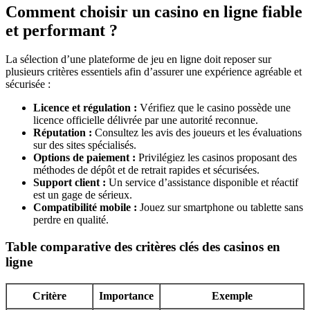
Comment choisir un casino en ligne fiable
et performant ?
La sélection d’une plateforme de jeu en ligne doit reposer sur
plusieurs critères essentiels afin d’assurer une expérience agréable et
sécurisée :
Licence et régulation :
Vérifiez que le casino possède une
licence officielle délivrée par une autorité reconnue.
Réputation :
Consultez les avis des joueurs et les évaluations
sur des sites spécialisés.
Options de paiement :
Privilégiez les casinos proposant des
méthodes de dépôt et de retrait rapides et sécurisées.
Support client :
Un service d’assistance disponible et réactif
est un gage de sérieux.
Compatibilité mobile :
Jouez sur smartphone ou tablette sans
perdre en qualité.
Table comparative des critères clés des casinos en
ligne
Critère
Importance
Exemple