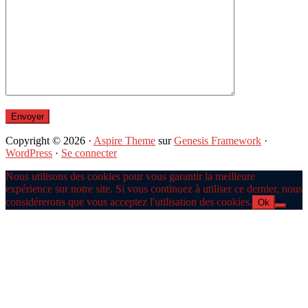
Copyright © 2026 ·
Aspire Theme
sur
Genesis Framework
·
WordPress
·
Se connecter
Nous utilisons des cookies pour vous garantir la meilleure
expérience sur notre site. Si vous continuez à utiliser ce dernier, nous
considérerons que vous acceptez l'utilisation des cookies.
Ok