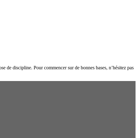
ose de discipline. Pour commencer sur de bonnes bases, n’hésitez pas