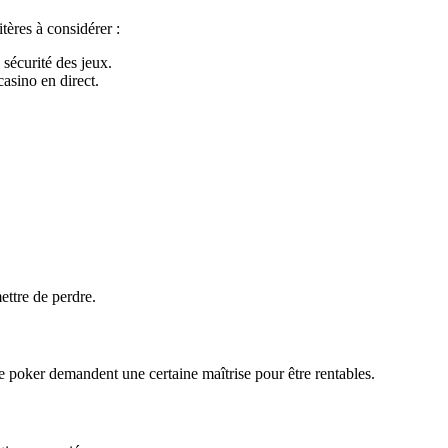
itères à considérer :
 sécurité des jeux.
asino en direct.
ettre de perdre.
e poker demandent une certaine maîtrise pour être rentables.