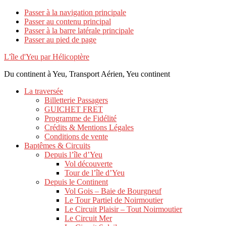
Passer à la navigation principale
Passer au contenu principal
Passer à la barre latérale principale
Passer au pied de page
L'île d'Yeu par Hélicoptère
Du continent à Yeu, Transport Aérien, Yeu continent
La traversée
Billetterie Passagers
GUICHET FRET
Programme de Fidélité
Crédits & Mentions Légales
Conditions de vente
Baptêmes & Circuits
Depuis l’île d’Yeu
Vol découverte
Tour de l’île d’Yeu
Depuis le Continent
Vol Gois – Baie de Bourgneuf
Le Tour Partiel de Noirmoutier
Le Circuit Plaisir – Tout Noirmoutier
Le Circuit Mer