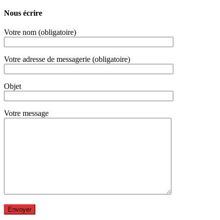
Nous écrire
Votre nom (obligatoire)
Votre adresse de messagerie (obligatoire)
Objet
Votre message