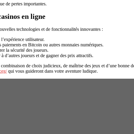
ue de pertes importantes.
casinos en ligne
ouvelles technologies et de fonctionnalités innovantes :
’expérience utilisateur.
es paiements en Bitcoin ou autres monnaies numériques.
er la sécurité des joueurs.
d’autres joueurs et de gagner des prix attractifs.
combinaison de choix judicieux, de maîtrise des jeux et d’une bonne d
org/
qui vous guideront dans votre aventure ludique.