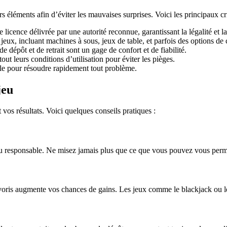
urs éléments afin d’éviter les mauvaises surprises. Voici les principaux cr
icence délivrée par une autorité reconnue, garantissant la légalité et la
x, incluant machines à sous, jeux de table, et parfois des options de c
de dépôt et de retrait sont un gage de confort et de fiabilité.
ut leurs conditions d’utilisation pour éviter les pièges.
ble pour résoudre rapidement tout problème.
jeu
os résultats. Voici quelques conseils pratiques :
 jeu responsable. Ne misez jamais plus que ce que vous pouvez vous perm
favoris augmente vos chances de gains. Les jeux comme le blackjack ou l