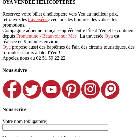
OYA VENDÉE HÉLICOPTÈRES
Réservez votre billet d'hélicoptère vers Yeu au meilleur prix,
retrouvez les
traversées
avec tous les horaires des vols et les
promotions.
Compagnie aérienne française agréée entre l’île d’Yeu et le continent
depuis
Fromentine - Beauvoir sur Mer
. La traversée
Oya
est
réalisée en 9 minutes environ.
Oya
propose aussi des baptêmes de l'air, des circuits touristiques, des
formules séjours à l'ile d'Yeu !
Appelez nous au 02 51 59 22 22
Nous suivre
Nous écrire
Votre nom (obligatoire)