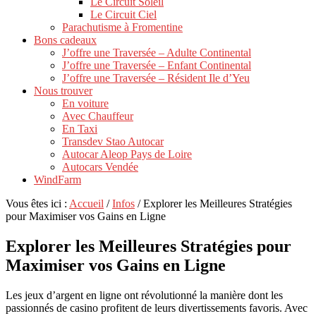
Le Circuit Soleil
Le Circuit Ciel
Parachutisme à Fromentine
Bons cadeaux
J’offre une Traversée – Adulte Continental
J’offre une Traversée – Enfant Continental
J’offre une Traversée – Résident Ile d’Yeu
Nous trouver
En voiture
Avec Chauffeur
En Taxi
Transdev Stao Autocar
Autocar Aleop Pays de Loire
Autocars Vendée
WindFarm
Vous êtes ici :
Accueil
/
Infos
/
Explorer les Meilleures Stratégies
pour Maximiser vos Gains en Ligne
Explorer les Meilleures Stratégies pour
Maximiser vos Gains en Ligne
Les jeux d’argent en ligne ont révolutionné la manière dont les
passionnés de casino profitent de leurs divertissements favoris. Avec