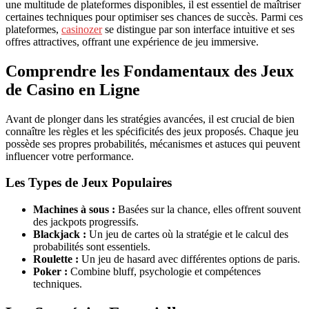
une multitude de plateformes disponibles, il est essentiel de maîtriser
certaines techniques pour optimiser ses chances de succès. Parmi ces
plateformes,
casinozer
se distingue par son interface intuitive et ses
offres attractives, offrant une expérience de jeu immersive.
Comprendre les Fondamentaux des Jeux
de Casino en Ligne
Avant de plonger dans les stratégies avancées, il est crucial de bien
connaître les règles et les spécificités des jeux proposés. Chaque jeu
possède ses propres probabilités, mécanismes et astuces qui peuvent
influencer votre performance.
Les Types de Jeux Populaires
Machines à sous :
Basées sur la chance, elles offrent souvent
des jackpots progressifs.
Blackjack :
Un jeu de cartes où la stratégie et le calcul des
probabilités sont essentiels.
Roulette :
Un jeu de hasard avec différentes options de paris.
Poker :
Combine bluff, psychologie et compétences
techniques.