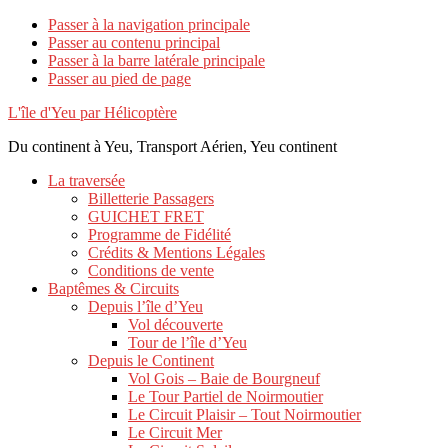
Passer à la navigation principale
Passer au contenu principal
Passer à la barre latérale principale
Passer au pied de page
L'île d'Yeu par Hélicoptère
Du continent à Yeu, Transport Aérien, Yeu continent
La traversée
Billetterie Passagers
GUICHET FRET
Programme de Fidélité
Crédits & Mentions Légales
Conditions de vente
Baptêmes & Circuits
Depuis l’île d’Yeu
Vol découverte
Tour de l’île d’Yeu
Depuis le Continent
Vol Gois – Baie de Bourgneuf
Le Tour Partiel de Noirmoutier
Le Circuit Plaisir – Tout Noirmoutier
Le Circuit Mer