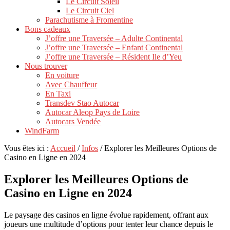
Le Circuit Soleil
Le Circuit Ciel
Parachutisme à Fromentine
Bons cadeaux
J’offre une Traversée – Adulte Continental
J’offre une Traversée – Enfant Continental
J’offre une Traversée – Résident Ile d’Yeu
Nous trouver
En voiture
Avec Chauffeur
En Taxi
Transdev Stao Autocar
Autocar Aleop Pays de Loire
Autocars Vendée
WindFarm
Vous êtes ici :
Accueil
/
Infos
/
Explorer les Meilleures Options de
Casino en Ligne en 2024
Explorer les Meilleures Options de
Casino en Ligne en 2024
Le paysage des casinos en ligne évolue rapidement, offrant aux
joueurs une multitude d’options pour tenter leur chance depuis le