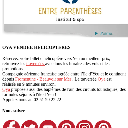
OYA VENDÉE HÉLICOPTÈRES
Réservez votre billet d'hélicoptère vers Yeu au meilleur prix,
retrouvez les
traversées
avec tous les horaires des vols et les
promotions.
Compagnie aérienne française agréée entre l’île d’Yeu et le continent
depuis
Fromentine - Beauvoir sur Mer
. La traversée
Oya
est
réalisée en 9 minutes environ.
Oya
propose aussi des baptêmes de l'air, des circuits touristiques, des
formules séjours à l'ile d'Yeu !
Appelez nous au 02 51 59 22 22
Nous suivre