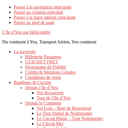
Passer à la navigation principale
Passer au contenu principal
Passer à la barre latérale principale
Passer au pied de page
L'île d'Yeu par Hélicoptère
Du continent à Yeu, Transport Aérien, Yeu continent
La traversée
Billetterie Passagers
GUICHET FRET
Programme de Fidélité
Crédits & Mentions Légales
Conditions de vente
Baptêmes & Circuits
Depuis l’île d’Yeu
Vol découverte
Tour de l’île d’Yeu
Depuis le Continent
Vol Gois – Baie de Bourgneuf
Le Tour Partiel de Noirmoutier
Le Circuit Plaisir – Tout Noirmoutier
Le Circuit Mer