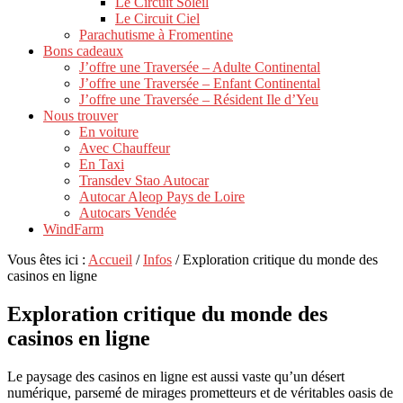
Le Circuit Soleil
Le Circuit Ciel
Parachutisme à Fromentine
Bons cadeaux
J’offre une Traversée – Adulte Continental
J’offre une Traversée – Enfant Continental
J’offre une Traversée – Résident Ile d’Yeu
Nous trouver
En voiture
Avec Chauffeur
En Taxi
Transdev Stao Autocar
Autocar Aleop Pays de Loire
Autocars Vendée
WindFarm
Vous êtes ici :
Accueil
/
Infos
/
Exploration critique du monde des
casinos en ligne
Exploration critique du monde des
casinos en ligne
Le paysage des casinos en ligne est aussi vaste qu’un désert
numérique, parsemé de mirages prometteurs et de véritables oasis de