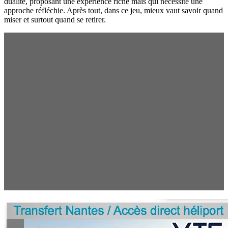
dualité, proposant une expérience riche mais qui nécessite une
approche réfléchie. Après tout, dans ce jeu, mieux vaut savoir quand
miser et surtout quand se retirer.