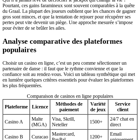
Pourtant, ces gains faramineux sont souvent comparables à la quête
du Graal. La plupart des joueurs oublient que les chances de gagner
gros sont minces, et que la tentation de rejouer pour récupérer ses
pertes peut vite devenir un piège. Une approche mesurée s’impose
pour éviter de se brûler les ailes.
Analyse comparative des plateformes
populaires
Choisir un casino en ligne, c’est un peu comme sélectionner un
partenaire de danse : il faut que le rythme convienne et que la
confiance soit au rendez-vous. Voici un tableau synthétique qui met
en lumière quelques critères essentiels pour évaluer les plateformes
les plus fréquentées.
Comparaison de casinos en ligne populaires
Méthodes de
Variété
Service
Plateforme
Licence
paiement
de jeux
client
Malte
Visa, Skrill,
24/7 chat en
Casino A
1500+
(MGA)
Neteller
direct
Mastercard,
Email
Casino B
Curacao
1200+
PayPal
uniquement