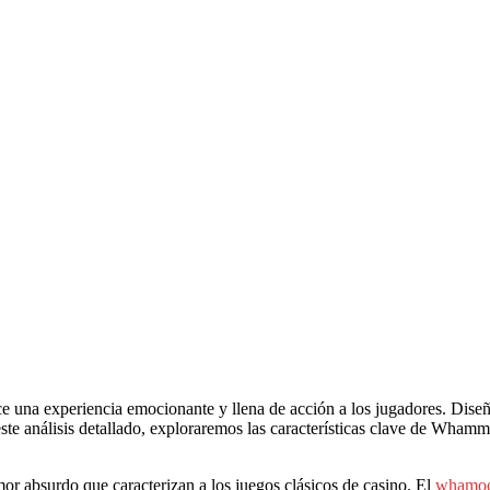
na experiencia emocionante y llena de acción a los jugadores. Diseñad
 este análisis detallado, exploraremos las características clave de Wha
r absurdo que caracterizan a los juegos clásicos de casino. El
whamoo