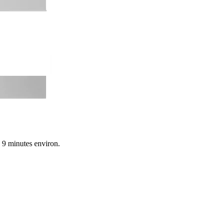
n 9 minutes environ.