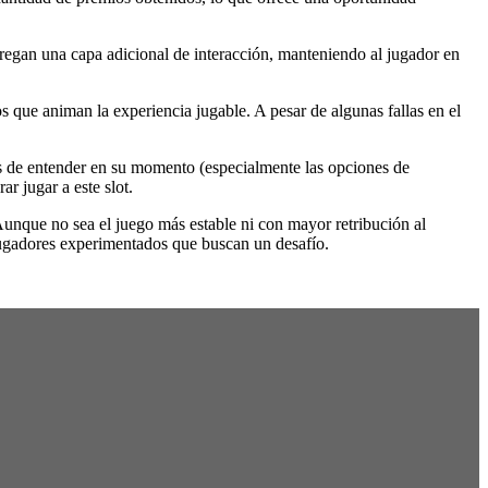
regan una capa adicional de interacción, manteniendo al jugador en
que animan la experiencia jugable. A pesar de algunas fallas en el
es de entender en su momento (especialmente las opciones de
r jugar a este slot.
unque no sea el juego más estable ni con mayor retribución al
s jugadores experimentados que buscan un desafío.