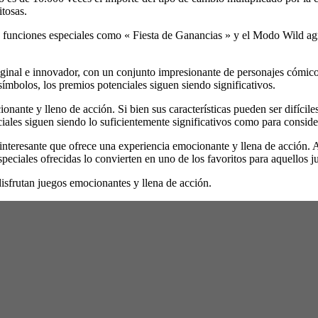
itosas.
s funciones especiales como « Fiesta de Ganancias » y el Modo Wild ag
nal e innovador, con un conjunto impresionante de personajes cómicos 
mbolos, los premios potenciales siguen siendo significativos.
nte y lleno de acción. Si bien sus características pueden ser difícil
les siguen siendo lo suficientemente significativos como para considera
teresante que ofrece una experiencia emocionante y llena de acción. A
s especiales ofrecidas lo convierten en uno de los favoritos para aquello
disfrutan juegos emocionantes y llena de acción.