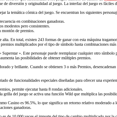
 de diversión y originalidad al juego. La interfaz del juego es fáciles d
r la temática cómica del juego. Se encuentran los siguientes personaje
frecuencia en combinaciones ganadoras.
ios modestos pero consistentes.
un montón de premios.
lta. En total, existen 243 formas de ganar con esta máquina tragamone
premios multiplicados por el tipo de símbolo hasta combinaciones más 
 Superstar ». Este personaje puede reemplazar cualquier otro símbol
 aumenta las posibilidades de obtener múltiples premios.
 dorado y brillante. Cuando se obtienen 3 o más Premios, desencadenan
do de funcionalidades especiales diseñadas para ofrecer una experienc
mios, permite ejecutar hasta 8 rondas adicionales.
 grilla del juego se activa una función Wild que multiplica las posibil
o Casino es 96.5%, lo que significa un retorno relativo moderado a lo
inaciones ganadoras.
 de 10.000 veces el importe del tipo de cambio multiplicado por la c