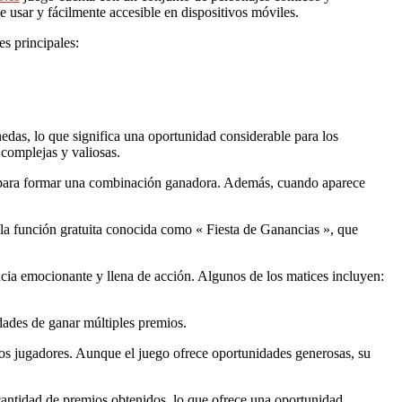
e usar y fácilmente accesible en dispositivos móviles.
s principales:
das, lo que significa una oportunidad considerable para los
complejas y valiosas.
o para formar una combinación ganadora. Además, cuando aparece
 la función gratuita conocida como « Fiesta de Ganancias », que
ia emocionante y llena de acción. Algunos de los matices incluyen:
idades de ganar múltiples premios.
s jugadores. Aunque el juego ofrece oportunidades generosas, su
antidad de premios obtenidos, lo que ofrece una oportunidad