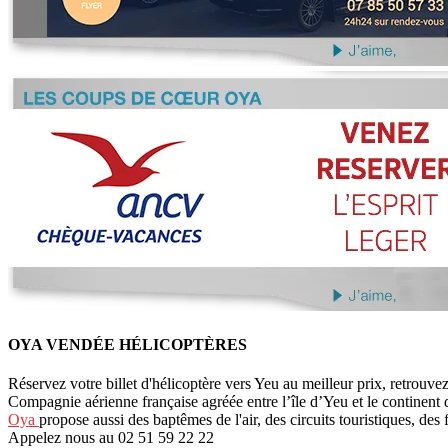
OYA VENDÉE HÉLICOPTÈRES
Réservez votre billet d'hélicoptère vers Yeu au meilleur prix, retrouve
Compagnie aérienne française agréée entre l’île d’Yeu et le continent
Oya
propose aussi des baptêmes de l'air, des circuits touristiques, des 
Appelez nous au 02 51 59 22 22