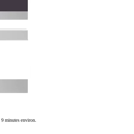
n 9 minutes environ.