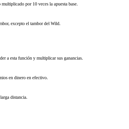
 multiplicado por 10 veces la apuesta base.
mbor, excepto el tambor del Wild.
der a esta función y multiplicar sus ganancias.
ios en dinero en efectivo.
larga distancia.