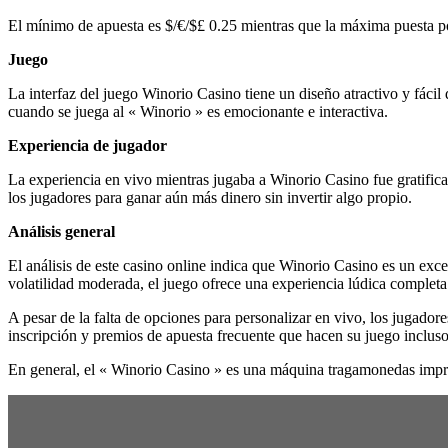
El mínimo de apuesta es $/€/$£ 0.25 mientras que la máxima puesta p
Juego
La interfaz del juego Winorio Casino tiene un diseño atractivo y fácil 
cuando se juega al « Winorio » es emocionante e interactiva.
Experiencia de jugador
La experiencia en vivo mientras jugaba a Winorio Casino fue gratifica
los jugadores para ganar aún más dinero sin invertir algo propio.
Análisis general
El análisis de este casino online indica que Winorio Casino es un exc
volatilidad moderada, el juego ofrece una experiencia lúdica completa
A pesar de la falta de opciones para personalizar en vivo, los jugado
inscripción y premios de apuesta frecuente que hacen su juego incluso
En general, el « Winorio Casino » es una máquina tragamonedas impre