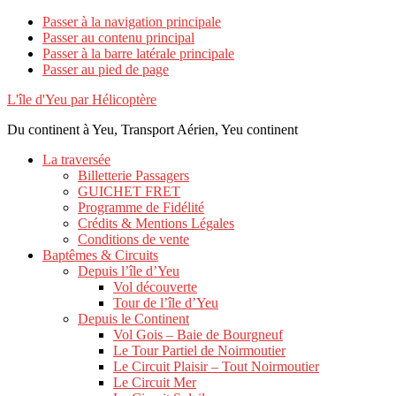
Passer à la navigation principale
Passer au contenu principal
Passer à la barre latérale principale
Passer au pied de page
L'île d'Yeu par Hélicoptère
Du continent à Yeu, Transport Aérien, Yeu continent
La traversée
Billetterie Passagers
GUICHET FRET
Programme de Fidélité
Crédits & Mentions Légales
Conditions de vente
Baptêmes & Circuits
Depuis l’île d’Yeu
Vol découverte
Tour de l’île d’Yeu
Depuis le Continent
Vol Gois – Baie de Bourgneuf
Le Tour Partiel de Noirmoutier
Le Circuit Plaisir – Tout Noirmoutier
Le Circuit Mer