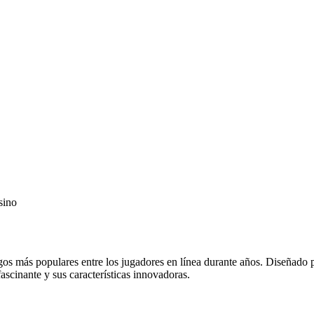
sino
os más populares entre los jugadores en línea durante años. Diseñado p
ascinante y sus características innovadoras.