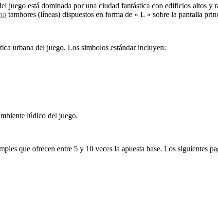
l juego está dominada por una ciudad fantástica con edificios altos y ra
no
tambores (líneas) dispuestos en forma de « L » sobre la pantalla pri
tica urbana del juego. Los simbolos estándar incluyen:
ambiente lúdico del juego.
les que ofrecen entre 5 y 10 veces la apuesta base. Los siguientes pag