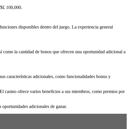
/$£ 100,000.
s funciones disponibles dentro del juego. La experiencia general
así como la cantidad de bonos que ofrecen una oportunidad adicional a
sus características adicionales, como funcionalidades bonus y
. El casino ofrece varios beneficios a sus miembros, como premios por
 oportunidades adicionales de ganar.