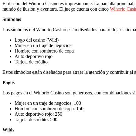
El diseño del Winorio Casino es impresionante. La pantalla principal de
mundo de ilusión y aventura. El juego cuenta con cinco
Winorio Casi
Símbolos
Los símbolos del Winorio Casino están diseñados para reflejar la temá
Logo del casino (Wild)
Mujer en un traje de negocios
Hombre con sombrero de copa
Auto deportivo rojo
Tarjeta de crédito
Estos símbolos están diseñados para atraer la atención y contribuir al 
Pagos
Los pagos en el Winorio Casino son generosos, con combinaciones simp
Mujer en un traje de negocios: 100
Hombre con sombrero de copa: 150
Auto deportivo rojo: 250
Tarjeta de crédito: 500
Wilds