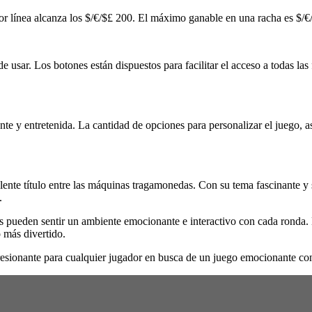
or línea alcanza los $/€/$£ 200. El máximo ganable en una racha es $/€
de usar. Los botones están dispuestos para facilitar el acceso a todas la
nte y entretenida. La cantidad de opciones para personalizar el juego, 
elente título entre las máquinas tragamonedas. Con su tema fascinante y 
.
res pueden sentir un ambiente emocionante e interactivo con cada ronda
 más divertido.
sionante para cualquier jugador en busca de un juego emocionante con