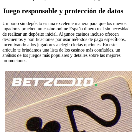
Juego responsable y protección de datos
Un bono sin depósito es una excelente manera para que los nuevos
jugadores prueben un casino online España dinero real sin necesidad
de realizar un depósito inicial. Algunos casinos incluso ofrecen
descuentos y bonificaciones por usar métodos de pago específicos,
incentivando a los jugadores a elegir ciertas opciones. En este
artículo te brindamos una lista de los casinos más confiables, un
análisis de los juegos más populares y detalles sobre las mejores
promociones.