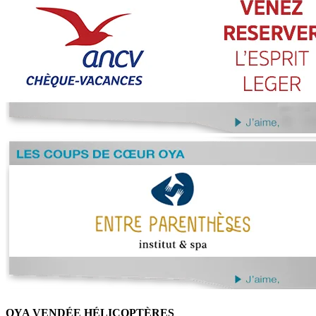
OYA VENDÉE HÉLICOPTÈRES