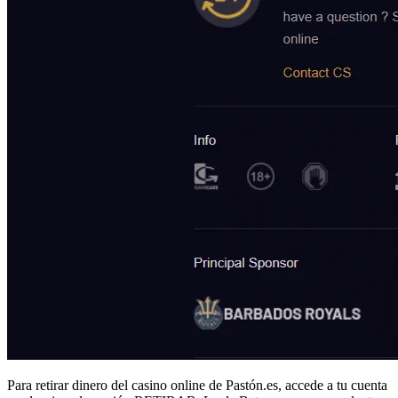
Para retirar dinero del casino online de Pastón.es, accede a tu cuenta