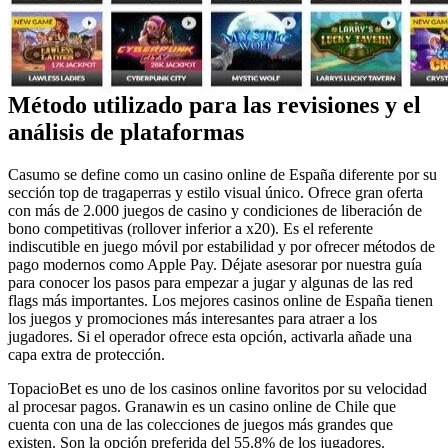
Método utilizado para las revisiones y el
análisis de plataformas
Casumo se define como un casino online de España diferente por su
sección top de tragaperras y estilo visual único. Ofrece gran oferta
con más de 2.000 juegos de casino y condiciones de liberación de
bono competitivas (rollover inferior a x20). Es el referente
indiscutible en juego móvil por estabilidad y por ofrecer métodos de
pago modernos como Apple Pay. Déjate asesorar por nuestra guía
para conocer los pasos para empezar a jugar y algunas de las red
flags más importantes. Los mejores casinos online de España tienen
los juegos y promociones más interesantes para atraer a los
jugadores. Si el operador ofrece esta opción, activarla añade una
capa extra de protección.
TopacioBet es uno de los casinos online favoritos por su velocidad
al procesar pagos. Granawin es un casino online de Chile que
cuenta con una de las colecciones de juegos más grandes que
existen. Son la opción preferida del 55.8% de los jugadores.