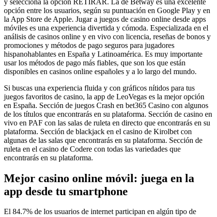
y selecciona la opción RETIRAR. La de Betway es una excelente
opción entre los usuarios, según su puntuación en Google Play y en
la App Store de Apple. Jugar a juegos de casino online desde apps
móviles es una experiencia divertida y cómoda. Especializada en el
análisis de casinos online y en vivo con licencia, reseñas de bonos y
promociones y métodos de pago seguros para jugadores
hispanohablantes en España y Latinoamérica. Es muy importante
usar los métodos de pago más fiables, que son los que están
disponibles en casinos online españoles y a lo largo del mundo.
Si buscas una experiencia fluida y con gráficos nítidos para tus
juegos favoritos de casino, la app de LeoVegas es la mejor opción
en España. Sección de juegos Crash en bet365 Casino con algunos
de los títulos que encontrarás en su plataforma. Sección de casino en
vivo en PAF con las salas de ruleta en directo que encontrarás en su
plataforma. Sección de blackjack en el casino de Kirolbet con
algunas de las salas que encontrarás en su plataforma. Sección de
ruleta en el casino de Codere con todas las variedades que
encontrarás en su plataforma.
Mejor casino online móvil: juega en la
app desde tu smartphone
El 84.7% de los usuarios de internet participan en algún tipo de