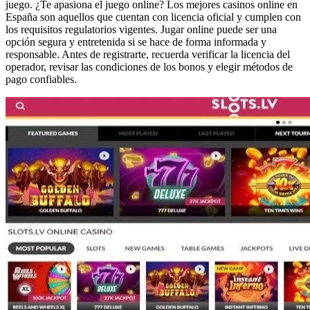
juego. ¿Te apasiona el juego online? Los mejores casinos online en
España son aquellos que cuentan con licencia oficial y cumplen con
los requisitos regulatorios vigentes. Jugar online puede ser una
opción segura y entretenida si se hace de forma informada y
responsable. Antes de registrarte, recuerda verificar la licencia del
operador, revisar las condiciones de los bonos y elegir métodos de
pago confiables.