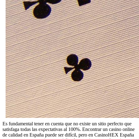
Es fundamental tener en cuenta que no existe un sitio perfecto que
satisfaga todas las expectativas al 100%. Encontrar un casino online
de calidad en España puede ser difícil, pero en CasinoHEX España