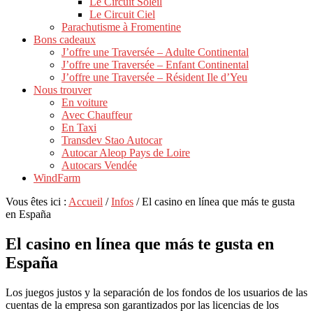
Le Circuit Soleil
Le Circuit Ciel
Parachutisme à Fromentine
Bons cadeaux
J’offre une Traversée – Adulte Continental
J’offre une Traversée – Enfant Continental
J’offre une Traversée – Résident Ile d’Yeu
Nous trouver
En voiture
Avec Chauffeur
En Taxi
Transdev Stao Autocar
Autocar Aleop Pays de Loire
Autocars Vendée
WindFarm
Vous êtes ici :
Accueil
/
Infos
/
El casino en línea que más te gusta
en España
El casino en línea que más te gusta en
España
Los juegos justos y la separación de los fondos de los usuarios de las
cuentas de la empresa son garantizados por las licencias de los