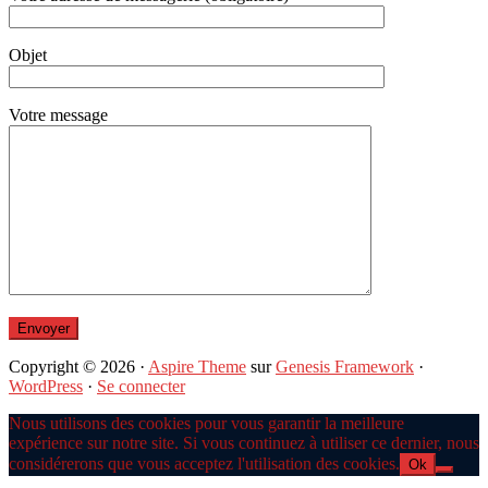
Objet
Votre message
Copyright © 2026 ·
Aspire Theme
sur
Genesis Framework
·
WordPress
·
Se connecter
Nous utilisons des cookies pour vous garantir la meilleure
expérience sur notre site. Si vous continuez à utiliser ce dernier, nous
considérerons que vous acceptez l'utilisation des cookies.
Ok