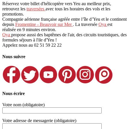
Réservez votre billet d'hélicoptère vers Yeu au meilleur prix,
retrouvez les
traversées
avec tous les horaires des vols et les
promotions.
Compagnie aérienne française agréée entre l’île d’Yeu et le continent
depuis
Fromentine - Beauvoir sur Mer
. La traversée
Oya
est
réalisée en 9 minutes environ.
Oya
propose aussi des baptêmes de l'air, des circuits touristiques, des
formules séjours à l'ile d'Yeu !
Appelez nous au 02 51 59 22 22
Nous suivre
Nous écrire
Votre nom (obligatoire)
Votre adresse de messagerie (obligatoire)