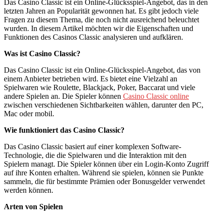
Das Casino Classic ist ein Online-Glücksspiel-Angebot, das in den
letzten Jahren an Popularität gewonnen hat. Es gibt jedoch viele
Fragen zu diesem Thema, die noch nicht ausreichend beleuchtet
wurden. In diesem Artikel möchten wir die Eigenschaften und
Funktionen des Casinos Classic analysieren und aufklären.
Was ist Casino Classic?
Das Casino Classic ist ein Online-Glücksspiel-Angebot, das von
einem Anbieter betrieben wird. Es bietet eine Vielzahl an
Spielwaren wie Roulette, Blackjack, Poker, Baccarat und viele
andere Spielen an. Die Spieler können
Casino Classic online
zwischen verschiedenen Sichtbarkeiten wählen, darunter den PC,
Mac oder mobil.
Wie funktioniert das Casino Classic?
Das Casino Classic basiert auf einer komplexen Software-
Technologie, die die Spielwaren und die Interaktion mit den
Spielern managt. Die Spieler können über ein Login-Konto Zugriff
auf ihre Konten erhalten. Während sie spielen, können sie Punkte
sammeln, die für bestimmte Prämien oder Bonusgelder verwendet
werden können.
Arten von Spielen