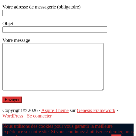
Votre adresse de messagerie (obligatoire)
Objet
Votre message
Copyright © 2026 ·
Aspire Theme
sur
Genesis Framework
·
WordPress
·
Se connecter
Nous utilisons des cookies pour vous garantir la meilleure
expérience sur notre site. Si vous continuez à utiliser ce dernier, nous