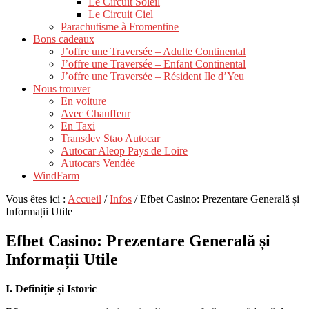
Le Circuit Soleil
Le Circuit Ciel
Parachutisme à Fromentine
Bons cadeaux
J’offre une Traversée – Adulte Continental
J’offre une Traversée – Enfant Continental
J’offre une Traversée – Résident Ile d’Yeu
Nous trouver
En voiture
Avec Chauffeur
En Taxi
Transdev Stao Autocar
Autocar Aleop Pays de Loire
Autocars Vendée
WindFarm
Vous êtes ici :
Accueil
/
Infos
/
Efbet Casino: Prezentare Generală și
Informații Utile
Efbet Casino: Prezentare Generală și
Informații Utile
I. Definiție și Istoric