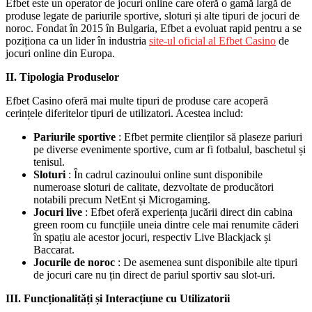
Efbet este un operator de jocuri online care oferă o gamă largă de
produse legate de pariurile sportive, sloturi și alte tipuri de jocuri de
noroc. Fondat în 2015 în Bulgaria, Efbet a evoluat rapid pentru a se
poziționa ca un lider în industria
site-ul oficial al Efbet Casino
de
jocuri online din Europa.
II. Tipologia Produselor
Efbet Casino oferă mai multe tipuri de produse care acoperă
cerințele diferitelor tipuri de utilizatori. Acestea includ:
Pariurile sportive
: Efbet permite clienților să plaseze pariuri
pe diverse evenimente sportive, cum ar fi fotbalul, baschetul și
tenisul.
Sloturi
: În cadrul cazinoului online sunt disponibile
numeroase sloturi de calitate, dezvoltate de producători
notabili precum NetEnt și Microgaming.
Jocuri live
: Efbet oferă experiența jucării direct din cabina
green room cu funcțiile uneia dintre cele mai renumite căderi
în spațiu ale acestor jocuri, respectiv Live Blackjack și
Baccarat.
Jocurile de noroc
: De asemenea sunt disponibile alte tipuri
de jocuri care nu țin direct de pariul sportiv sau slot-uri.
III. Funcționalități și Interacțiune cu Utilizatorii