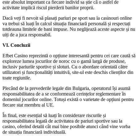
este absolut important ca fiecare individ sa știe că o astfel de
activitate implică riscul pierderii banilor proprii.
Dacă veți fi nevoit să plasați pariuri pe sport sau la casinouri online
va trebui să luați în calcul situația financiară personală și respectați
totdeauna limitele de bani impuse. Nu neglijează aceste aspecte și nu
uiți de a juca responsabil.
VI. Concluzii
Efbet Casino reprezintă o opțiune interesantă pentru cei care caută să
exploreze lumea jocurilor de noroc cu o gamă largă de produse,
inclusiv pariurile sportive și sloturi. Cu o abordare orientată către
utilizatori și funcționalități intuitivă, site-ul este deschis clienților din
toate regiunile.
Plecând de la prevederile legale din Bulgaria, operatorul își asumă
responsabilitatea de a se conformează cerințelor reglementare în
domeniul jocurilor online. Totuși există o varietate de opțiuni pentru
fiecare stat membru al UE.
În final, este esențial să luați în considerare riscurile și
responsabilitatea legată de activitatea de pariuri sportive sau la
casino, oferind detalii cât mai bine posibile atunci când vine vorba
de situația financiară individuală.