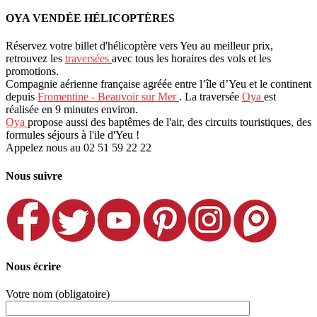
OYA VENDÉE HÉLICOPTÈRES
Réservez votre billet d'hélicoptère vers Yeu au meilleur prix,
retrouvez les
traversées
avec tous les horaires des vols et les
promotions.
Compagnie aérienne française agréée entre l’île d’Yeu et le continent
depuis
Fromentine - Beauvoir sur Mer
. La traversée
Oya
est
réalisée en 9 minutes environ.
Oya
propose aussi des baptêmes de l'air, des circuits touristiques, des
formules séjours à l'ile d'Yeu !
Appelez nous au 02 51 59 22 22
Nous suivre
Nous écrire
Votre nom (obligatoire)