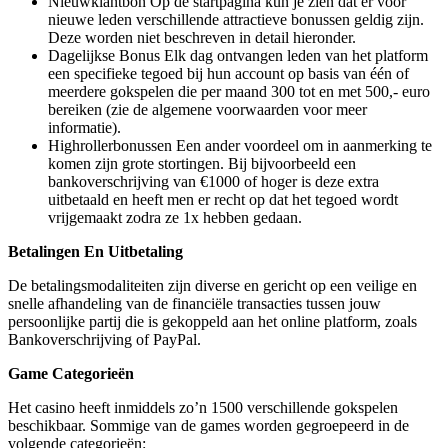
Nieuwklantbon Op de startpagina kun je zien dat er voor
nieuwe leden verschillende attractieve bonussen geldig zijn.
Deze worden niet beschreven in detail hieronder.
Dagelijkse Bonus Elk dag ontvangen leden van het platform
een specifieke tegoed bij hun account op basis van één of
meerdere gokspelen die per maand 300 tot en met 500,- euro
bereiken (zie de algemene voorwaarden voor meer
informatie).
Highrollerbonussen Een ander voordeel om in aanmerking te
komen zijn grote stortingen. Bij bijvoorbeeld een
bankoverschrijving van €1000 of hoger is deze extra
uitbetaald en heeft men er recht op dat het tegoed wordt
vrijgemaakt zodra ze 1x hebben gedaan.
Betalingen En Uitbetaling
De betalingsmodaliteiten zijn diverse en gericht op een veilige en
snelle afhandeling van de financiële transacties tussen jouw
persoonlijke partij die is gekoppeld aan het online platform, zoals
Bankoverschrijving of PayPal.
Game Categorieën
Het casino heeft inmiddels zo’n 1500 verschillende gokspelen
beschikbaar. Sommige van de games worden gegroepeerd in de
volgende categorieën: