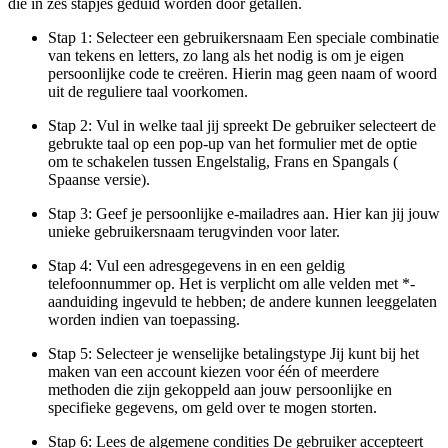
die in zes stapjes geduid worden door getallen.
Stap 1: Selecteer een gebruikersnaam Een speciale combinatie
van tekens en letters, zo lang als het nodig is om je eigen
persoonlijke code te creëren. Hierin mag geen naam of woord
uit de reguliere taal voorkomen.
Stap 2: Vul in welke taal jij spreekt De gebruiker selecteert de
gebrukte taal op een pop-up van het formulier met de optie
om te schakelen tussen Engelstalig, Frans en Spangals (
Spaanse versie).
Stap 3: Geef je persoonlijke e-mailadres aan. Hier kan jij jouw
unieke gebruikersnaam terugvinden voor later.
Stap 4: Vul een adresgegevens in en een geldig
telefoonnummer op. Het is verplicht om alle velden met *-
aanduiding ingevuld te hebben; de andere kunnen leeggelaten
worden indien van toepassing.
Stap 5: Selecteer je wenselijke betalingstype Jij kunt bij het
maken van een account kiezen voor één of meerdere
methoden die zijn gekoppeld aan jouw persoonlijke en
specifieke gegevens, om geld over te mogen storten.
Stap 6: Lees de algemene condities De gebruiker accepteert