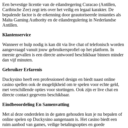
Een bevestige licentie van de eilandregering Curacao (Antillen,
Caribische Zee) zegt iets over het veilig en legaal karakter. De
bepalende factor is de erkenning door geautoriseerde instanties als
Malta Gaming Authority en de eilandregulering in Nederlandse
Antillen.
Klantenservice
Wanneer er hulp nodig is kan dit via live chat of telefonisch worden
aangevraagd vanuit jouw gebruikersprofiel op het platform. In
meeste gevallen is een directe antwoord beschikbaar binnen minder
dan vijf minuten.
Gebruiker Erfarenis
Duckysino heeft een professioneel design en biedt naast online
casino spellen ook de mogelijkheid om te spelen voor echte geld,
met verschillende opties voor stortingen. Ook zijn er live chat en
directe contact gegevens beschikbaar.
Eindbeoordeling En Samenvatting
Met al deze onderdelen in de gaten gehouden kun je nu bepalen of
online spelen op Duckysino aangenaam is. Het casino biedt een
ruim aanbod van games, veilige betalingsopties en goede