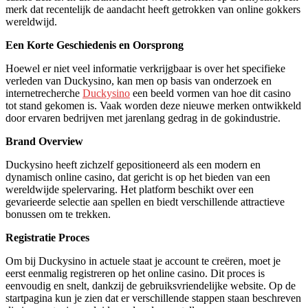
merk dat recentelijk de aandacht heeft getrokken van online gokkers
wereldwijd.
Een Korte Geschiedenis en Oorsprong
Hoewel er niet veel informatie verkrijgbaar is over het specifieke
verleden van Duckysino, kan men op basis van onderzoek en
internetrecherche
Duckysino
een beeld vormen van hoe dit casino
tot stand gekomen is. Vaak worden deze nieuwe merken ontwikkeld
door ervaren bedrijven met jarenlang gedrag in de gokindustrie.
Brand Overview
Duckysino heeft zichzelf gepositioneerd als een modern en
dynamisch online casino, dat gericht is op het bieden van een
wereldwijde spelervaring. Het platform beschikt over een
gevarieerde selectie aan spellen en biedt verschillende attractieve
bonussen om te trekken.
Registratie Proces
Om bij Duckysino in actuele staat je account te creëren, moet je
eerst eenmalig registreren op het online casino. Dit proces is
eenvoudig en snelt, dankzij de gebruiksvriendelijke website. Op de
startpagina kun je zien dat er verschillende stappen staan beschreven