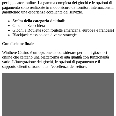
per i giocatori online. La gamma completa dei giochi e le opzioni di
pagamento sono realizzate in modo sicuro da fornitori internazionali,
garantendo una esperienza eccellente del servizio.
Scelta della categoria dei titoli:
Giochi a Scacchiera
Giochi a Roulette (con roulette americana, europea e francese)
Blackjack classico con diverse strategie.
Conclusione finale
Winthere Casino è un’opzione da considerare per tutti i giocatori
online che cercano una piattaforma di alta qualità con funzionalità
varie. L’integrazione dei giochi, le opzioni di pagamento e il
supporto clienti offrono tutta l’eccellenza del settore.