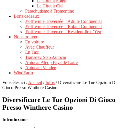
Le Circuit Soleil
Le Circuit Ciel
Parachutisme à Fromentine
Bons cadeaux
J’offre une Traversée – Adulte Continental
J’offre une Traversée – Enfant Continental
J’offre une Traversée – Résident Ile d’Yeu
Nous trouver
En voiture
Avec Chauffeur
En Taxi
Transdev Stao Autocar
Autocar Aleop Pays de Loire
Autocars Vendée
WindFarm
Vous êtes ici :
Accueil
/
Infos
/
Diversificare Le Tue Opzioni Di
Gioco Presso Winthere Casino
Diversificare Le Tue Opzioni Di Gioco
Presso Winthere Casino
Introduzione