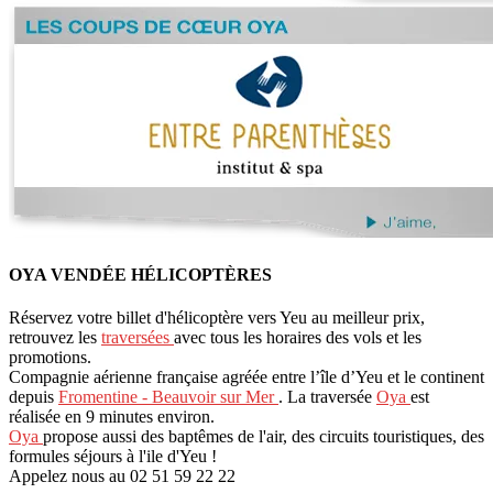
OYA VENDÉE HÉLICOPTÈRES
Réservez votre billet d'hélicoptère vers Yeu au meilleur prix,
retrouvez les
traversées
avec tous les horaires des vols et les
promotions.
Compagnie aérienne française agréée entre l’île d’Yeu et le continent
depuis
Fromentine - Beauvoir sur Mer
. La traversée
Oya
est
réalisée en 9 minutes environ.
Oya
propose aussi des baptêmes de l'air, des circuits touristiques, des
formules séjours à l'ile d'Yeu !
Appelez nous au 02 51 59 22 22