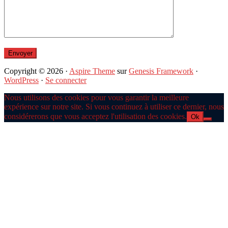
Copyright © 2026 ·
Aspire Theme
sur
Genesis Framework
·
WordPress
·
Se connecter
Nous utilisons des cookies pour vous garantir la meilleure
expérience sur notre site. Si vous continuez à utiliser ce dernier, nous
considérerons que vous acceptez l'utilisation des cookies.
Ok