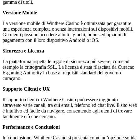
gamma di titoli.
Versione Mobile
La versione mobile di Winthere Casino è ottimizzata per garantire
una esperienza completa e senza interruzioni sui dispositivi mobili.
Gli utenti possono accedere a tutti i giochi, bonus ed opzioni di
pagamento con il loro dispositivo Android o iOS.
Sicurezza e Licenza
La piattaforma rispetta le regole di sicurezza più severe, come ad
esempio la crittografia SSL. La licenza è stata rilasciata da Curacao
E-gaming Authority in base ai requisiti standard del governo
curaçano.
Supporto Clienti e UX
Il supporto clienti di Winthere Casino può essere raggiunto
attraverso varie canali, tra cui email, telefono ed chat live. Il sito web
è intuitivo ed facile da navigare, consentendo agli utenti di trovare
facilmente ciò che cercano.
Performance e Conclusioni
In conclusione, Winthere Casino si presenta come un’opzione solida