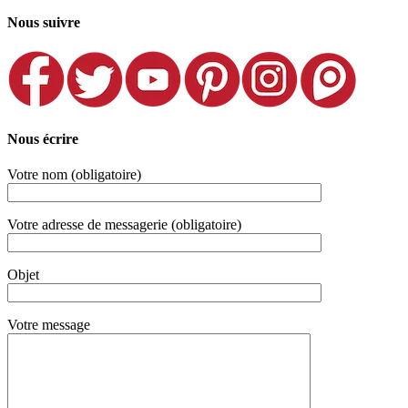
Nous suivre
Nous écrire
Votre nom (obligatoire)
Votre adresse de messagerie (obligatoire)
Objet
Votre message