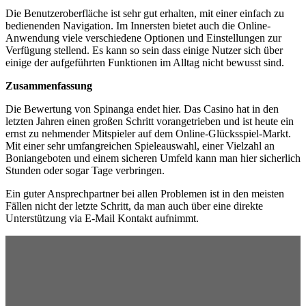
Die Benutzeroberfläche ist sehr gut erhalten, mit einer einfach zu
bedienenden Navigation. Im Innersten bietet auch die Online-
Anwendung viele verschiedene Optionen und Einstellungen zur
Verfügung stellend. Es kann so sein dass einige Nutzer sich über
einige der aufgeführten Funktionen im Alltag nicht bewusst sind.
Zusammenfassung
Die Bewertung von Spinanga endet hier. Das Casino hat in den
letzten Jahren einen großen Schritt vorangetrieben und ist heute ein
ernst zu nehmender Mitspieler auf dem Online-Glücksspiel-Markt.
Mit einer sehr umfangreichen Spieleauswahl, einer Vielzahl an
Boniangeboten und einem sicheren Umfeld kann man hier sicherlich
Stunden oder sogar Tage verbringen.
Ein guter Ansprechpartner bei allen Problemen ist in den meisten
Fällen nicht der letzte Schritt, da man auch über eine direkte
Unterstützung via E-Mail Kontakt aufnimmt.