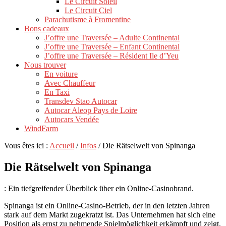
Le Circuit Soleil
Le Circuit Ciel
Parachutisme à Fromentine
Bons cadeaux
J’offre une Traversée – Adulte Continental
J’offre une Traversée – Enfant Continental
J’offre une Traversée – Résident Ile d’Yeu
Nous trouver
En voiture
Avec Chauffeur
En Taxi
Transdev Stao Autocar
Autocar Aleop Pays de Loire
Autocars Vendée
WindFarm
Vous êtes ici :
Accueil
/
Infos
/
Die Rätselwelt von Spinanga
Die Rätselwelt von Spinanga
: Ein tiefgreifender Überblick über ein Online-Casinobrand.
Spinanga ist ein Online-Casino-Betrieb, der in den letzten Jahren
stark auf dem Markt zugekratzt ist. Das Unternehmen hat sich eine
Position als ernst zu nehmende Spielmöglichkeit erkämpft und zeigt,