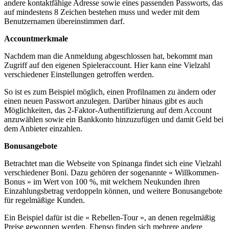
andere kontaktfähige Adresse sowie eines passenden Passworts, das
auf mindestens 8 Zeichen bestehen muss und weder mit dem
Benutzernamen übereinstimmen darf.
Accountmerkmale
Nachdem man die Anmeldung abgeschlossen hat, bekommt man
Zugriff auf den eigenen Spieleraccount. Hier kann eine Vielzahl
verschiedener Einstellungen getroffen werden.
So ist es zum Beispiel möglich, einen Profilnamen zu ändern oder
einen neuen Passwort anzulegen. Darüber hinaus gibt es auch
Möglichkeiten, das 2-Faktor-Authentifizierung auf dem Account
anzuwählen sowie ein Bankkonto hinzuzufügen und damit Geld bei
dem Anbieter einzahlen.
Bonusangebote
Betrachtet man die Webseite von Spinanga findet sich eine Vielzahl
verschiedener Boni. Dazu gehören der sogenannte « Willkommen-
Bonus » im Wert von 100 %, mit welchem Neukunden ihren
Einzahlungsbetrag verdoppeln können, und weitere Bonusangebote
für regelmäßige Kunden.
Ein Beispiel dafür ist die « Rebellen-Tour », an denen regelmäßig
Preise gewonnen werden. Ebenso finden sich mehrere andere