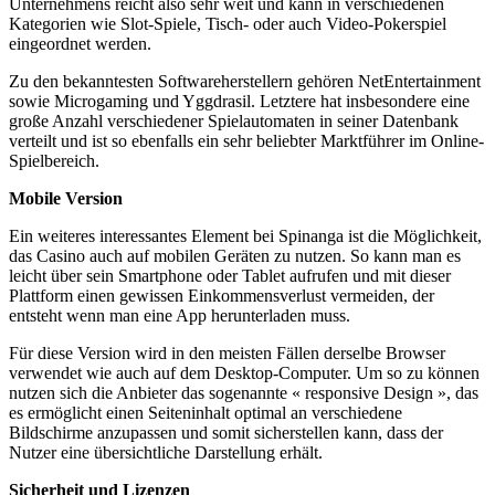
Unternehmens reicht also sehr weit und kann in verschiedenen
Kategorien wie Slot-Spiele, Tisch- oder auch Video-Pokerspiel
eingeordnet werden.
Zu den bekanntesten Softwareherstellern gehören NetEntertainment
sowie Microgaming und Yggdrasil. Letztere hat insbesondere eine
große Anzahl verschiedener Spielautomaten in seiner Datenbank
verteilt und ist so ebenfalls ein sehr beliebter Marktführer im Online-
Spielbereich.
Mobile Version
Ein weiteres interessantes Element bei Spinanga ist die Möglichkeit,
das Casino auch auf mobilen Geräten zu nutzen. So kann man es
leicht über sein Smartphone oder Tablet aufrufen und mit dieser
Plattform einen gewissen Einkommensverlust vermeiden, der
entsteht wenn man eine App herunterladen muss.
Für diese Version wird in den meisten Fällen derselbe Browser
verwendet wie auch auf dem Desktop-Computer. Um so zu können
nutzen sich die Anbieter das sogenannte « responsive Design », das
es ermöglicht einen Seiteninhalt optimal an verschiedene
Bildschirme anzupassen und somit sicherstellen kann, dass der
Nutzer eine übersichtliche Darstellung erhält.
Sicherheit und Lizenzen