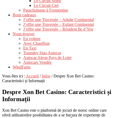
Le Circuit Soleil
Le Circuit Ciel
Parachutisme à Fromentine
Bons cadeaux
J’offre une Traversée – Adulte Continental
J’offre une Traversée – Enfant Continental
J’offre une Traversée – Résident Ile d’Yeu
Nous trouver
En voiture
Avec Chauffeur
En Taxi
Transdev Stao Autocar
Autocar Aleop Pays de Loire
Autocars Vendée
WindFarm
Vous êtes ici :
Accueil
/
Infos
/
Despre Xon Bet Casino:
Caracteristici și Informații
Despre Xon Bet Casino: Caracteristici și
Informații
Xon Bet Casino este o platformă de jocuri de noroc online care
oferă utilizatorilor posibilitatea de a se bucura de experiențe de