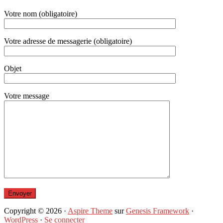
Votre nom (obligatoire)
Votre adresse de messagerie (obligatoire)
Objet
Votre message
Copyright © 2026 ·
Aspire Theme
sur
Genesis Framework
·
WordPress
·
Se connecter