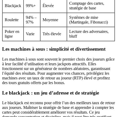
Comptage des cartes,
Blackjack
99%+
Élevée
stratégie de base
94% –
Systèmes de mise
Roulette
Moyenne
97%
(Martingale, Fibonacci)
Poker en
Lecture des adversaires,
Varie
Très élevée
ligne
bluff
Les machines à sous : simplicité et divertissement
Les machines à sous sont souvent le premier choix des joueurs grâce
à leur facilité d’utilisation et leurs jackpots attractifs. Elles
fonctionnent sur un générateur de nombres aléatoires, garantissant
l’équité des résultats. Pour augmenter vos chances, privilégiez les
machines avec un taux de retour au joueur (RTP) élevé et profitez
des tours gratuits offerts par les bonus.
Le blackjack : un jeu d’adresse et de stratégie
Le blackjack est reconnu pour offrir l’un des meilleurs taux de retour
aux joueurs. Maîtriser la stratégie de base et apprendre à compter les
cartes peut considérablement améliorer vos résultats. Ce jeu
demande concentration et discipline, mais il peut être très gratifiant