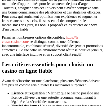
multitude d’opportunités pour les amateurs de jeux d’argent.
Toutefois, naviguer dans cet univers peut s’avérer complexe sans
une bonne connaissance des plateformes et des stratégies efficaces.
Pour ceux qui souhaitent optimiser leur expérience et augmenter
leurs chances de succès, il est essentiel de comprendre les
mécanismes des jeux, les bonus proposés et les critères de choix
d’un casino fiable.
Parmi les nombreuses options disponibles,
https://fr-
cresuscasino.com/
se distingue comme une référence
incontournable, combinant sécurité, diversité des jeux et promotions
attractives. Ce site offre un environnement sécurisé pour les joueurs,
avec une interface intuitive et un support client réactif.
Les critères essentiels pour choisir un
casino en ligne fiable
Avant de s’inscrire sur une plateforme, plusieurs éléments doivent
être pris en compte afin d’éviter les mauvaises surprises :
Licence et régulation :
Vérifiez que le casino possède une
licence délivrée par une autorité reconnue, garantissant la
légalité et la sécurité des transactions.
Variété des jeux :
Un bon casino propose une large gamme