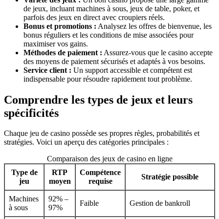
de jeux, incluant machines à sous, jeux de table, poker, et
parfois des jeux en direct avec croupiers réels.
Bonus et promotions :
Analysez les offres de bienvenue, les
bonus réguliers et les conditions de mise associées pour
maximiser vos gains.
Méthodes de paiement :
Assurez-vous que le casino accepte
des moyens de paiement sécurisés et adaptés à vos besoins.
Service client :
Un support accessible et compétent est
indispensable pour résoudre rapidement tout problème.
Comprendre les types de jeux et leurs
spécificités
Chaque jeu de casino possède ses propres règles, probabilités et
stratégies. Voici un aperçu des catégories principales :
Comparaison des jeux de casino en ligne
Type de
RTP
Compétence
Stratégie possible
jeu
moyen
requise
Machines
92% –
Faible
Gestion de bankroll
à sous
97%