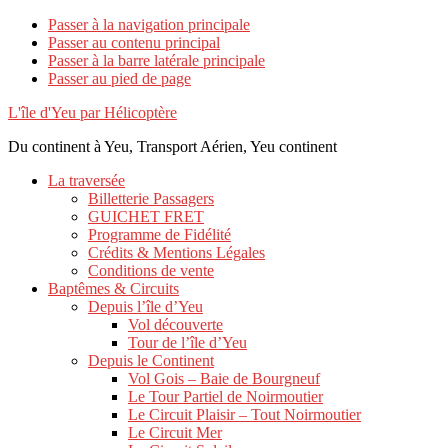
Passer à la navigation principale
Passer au contenu principal
Passer à la barre latérale principale
Passer au pied de page
L'île d'Yeu par Hélicoptère
Du continent à Yeu, Transport Aérien, Yeu continent
La traversée
Billetterie Passagers
GUICHET FRET
Programme de Fidélité
Crédits & Mentions Légales
Conditions de vente
Baptêmes & Circuits
Depuis l’île d’Yeu
Vol découverte
Tour de l’île d’Yeu
Depuis le Continent
Vol Gois – Baie de Bourgneuf
Le Tour Partiel de Noirmoutier
Le Circuit Plaisir – Tout Noirmoutier
Le Circuit Mer