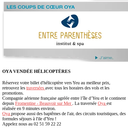
OYA VENDÉE HÉLICOPTÈRES
Réservez votre billet d'hélicoptère vers Yeu au meilleur prix,
retrouvez les
traversées
avec tous les horaires des vols et les
promotions.
Compagnie aérienne française agréée entre l’île d’Yeu et le continent
depuis
Fromentine - Beauvoir sur Mer
. La traversée
Oya
est
réalisée en 9 minutes environ.
Oya
propose aussi des baptêmes de l'air, des circuits touristiques, des
formules séjours à l'ile d'Yeu !
Appelez nous au 02 51 59 22 22