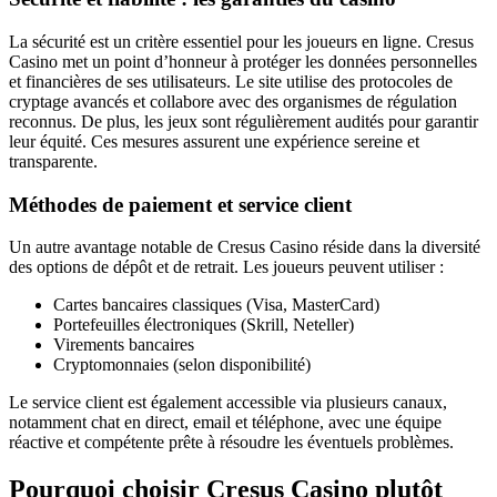
La sécurité est un critère essentiel pour les joueurs en ligne. Cresus
Casino met un point d’honneur à protéger les données personnelles
et financières de ses utilisateurs. Le site utilise des protocoles de
cryptage avancés et collabore avec des organismes de régulation
reconnus. De plus, les jeux sont régulièrement audités pour garantir
leur équité. Ces mesures assurent une expérience sereine et
transparente.
Méthodes de paiement et service client
Un autre avantage notable de Cresus Casino réside dans la diversité
des options de dépôt et de retrait. Les joueurs peuvent utiliser :
Cartes bancaires classiques (Visa, MasterCard)
Portefeuilles électroniques (Skrill, Neteller)
Virements bancaires
Cryptomonnaies (selon disponibilité)
Le service client est également accessible via plusieurs canaux,
notamment chat en direct, email et téléphone, avec une équipe
réactive et compétente prête à résoudre les éventuels problèmes.
Pourquoi choisir Cresus Casino plutôt