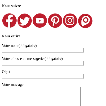
Nous suivre
Nous écrire
Votre nom (obligatoire)
Votre adresse de messagerie (obligatoire)
Objet
Votre message