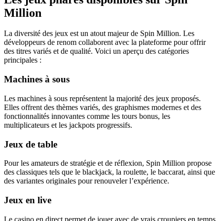
Million
La diversité des jeux est un atout majeur de Spin Million. Les
développeurs de renom collaborent avec la plateforme pour offrir
des titres variés et de qualité. Voici un aperçu des catégories
principales :
Machines à sous
Les machines à sous représentent la majorité des jeux proposés.
Elles offrent des thèmes variés, des graphismes modernes et des
fonctionnalités innovantes comme les tours bonus, les
multiplicateurs et les jackpots progressifs.
Jeux de table
Pour les amateurs de stratégie et de réflexion, Spin Million propose
des classiques tels que le blackjack, la roulette, le baccarat, ainsi que
des variantes originales pour renouveler l’expérience.
Jeux en live
Le casino en direct permet de jouer avec de vrais croupiers en temps