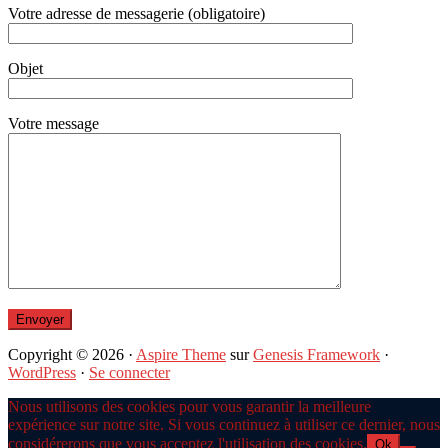
Votre adresse de messagerie (obligatoire)
Objet
Votre message
Copyright © 2026 ·
Aspire Theme
sur
Genesis Framework
·
WordPress
·
Se connecter
Nous utilisons des cookies pour vous garantir la meilleure
expérience sur notre site. Si vous continuez à utiliser ce dernier, nous
considérerons que vous acceptez l'utilisation des cookies.
Ok