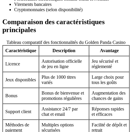
Virements bancaires
Cryptomonnaies (selon disponibilité)
Comparaison des caractéristiques
principales
Tableau comparatif des fonctionnalités du Golden Panda Casino
Caractéristique
Description
Avantage
Autorisation officielle
Jeu sécurisé et
Licence
de jeu en ligne
réglementé
Plus de 1000 titres
Large choix pour
Jeux disponibles
variés
tous les goûts
Bonus de bienvenue et
Augmentation des
Bonus
promotions régulières
chances de gains
Assistance 24/7 par
Réponses rapides
Support client
chat et email
et efficaces
Méthodes de
Multiples options
Facilité de dépôt et
paiement
sécurisées
retrait