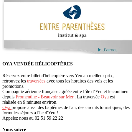
OYA VENDÉE HÉLICOPTÈRES
Réservez votre billet d'hélicoptère vers Yeu au meilleur prix,
retrouvez les
traversées
avec tous les horaires des vols et les
promotions.
Compagnie aérienne française agréée entre l’île d’Yeu et le continent
depuis
Fromentine - Beauvoir sur Mer
. La traversée
Oya
est
réalisée en 9 minutes environ.
Oya
propose aussi des baptêmes de l'air, des circuits touristiques, des
formules séjours à l'ile d'Yeu !
Appelez nous au 02 51 59 22 22
Nous suivre