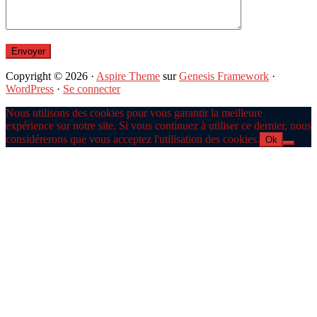
Copyright © 2026 ·
Aspire Theme
sur
Genesis Framework
·
WordPress
·
Se connecter
Nous utilisons des cookies pour vous garantir la meilleure
expérience sur notre site. Si vous continuez à utiliser ce dernier, nous
considérerons que vous acceptez l'utilisation des cookies.
Ok