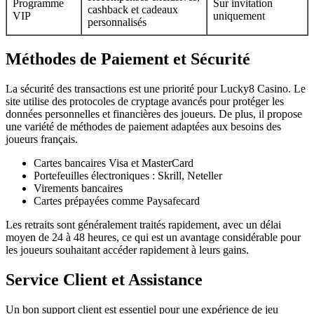
Programme
Sur invitation
cashback et cadeaux
VIP
uniquement
personnalisés
Méthodes de Paiement et Sécurité
La sécurité des transactions est une priorité pour Lucky8 Casino. Le
site utilise des protocoles de cryptage avancés pour protéger les
données personnelles et financières des joueurs. De plus, il propose
une variété de méthodes de paiement adaptées aux besoins des
joueurs français.
Cartes bancaires Visa et MasterCard
Portefeuilles électroniques : Skrill, Neteller
Virements bancaires
Cartes prépayées comme Paysafecard
Les retraits sont généralement traités rapidement, avec un délai
moyen de 24 à 48 heures, ce qui est un avantage considérable pour
les joueurs souhaitant accéder rapidement à leurs gains.
Service Client et Assistance
Un bon support client est essentiel pour une expérience de jeu