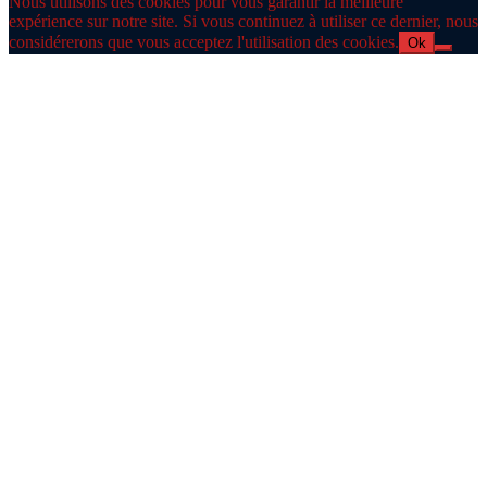
Nous utilisons des cookies pour vous garantir la meilleure
expérience sur notre site. Si vous continuez à utiliser ce dernier, nous
considérerons que vous acceptez l'utilisation des cookies.
Ok