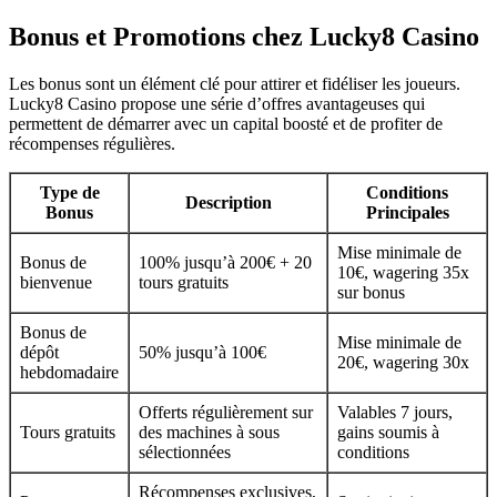
Bonus et Promotions chez Lucky8 Casino
Les bonus sont un élément clé pour attirer et fidéliser les joueurs.
Lucky8 Casino propose une série d’offres avantageuses qui
permettent de démarrer avec un capital boosté et de profiter de
récompenses régulières.
Type de
Conditions
Description
Bonus
Principales
Mise minimale de
Bonus de
100% jusqu’à 200€ + 20
10€, wagering 35x
bienvenue
tours gratuits
sur bonus
Bonus de
Mise minimale de
dépôt
50% jusqu’à 100€
20€, wagering 30x
hebdomadaire
Offerts régulièrement sur
Valables 7 jours,
Tours gratuits
des machines à sous
gains soumis à
sélectionnées
conditions
Récompenses exclusives,