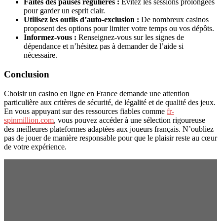
Faites des pauses régulières :
Évitez les sessions prolongées
pour garder un esprit clair.
Utilisez les outils d’auto-exclusion :
De nombreux casinos
proposent des options pour limiter votre temps ou vos dépôts.
Informez-vous :
Renseignez-vous sur les signes de
dépendance et n’hésitez pas à demander de l’aide si
nécessaire.
Conclusion
Choisir un casino en ligne en France demande une attention
particulière aux critères de sécurité, de légalité et de qualité des jeux.
En vous appuyant sur des ressources fiables comme
fr-
spinmillion.com
, vous pouvez accéder à une sélection rigoureuse
des meilleures plateformes adaptées aux joueurs français. N’oubliez
pas de jouer de manière responsable pour que le plaisir reste au cœur
de votre expérience.