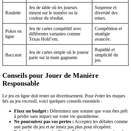
Jeu de table où les joueurs
Suspense et
Roulette
misent sur le numéro ou la
diversité des
couleur du résultat.
mises.
Jeu de cartes compétitif avec
Compétition et
Poker en
différentes variantes comme
stratégie
ligne
Texas Hold’em.
avancée.
Rapidité et
Jeu de cartes simple où le joueur
Baccarat
simplicité du
parie sur la main gagnante.
jeu.
Conseils pour Jouer de Manière
Responsable
Le jeu en ligne doit rester un divertissement. Pour éviter les risques
liés au jeu excessif, voici quelques conseils essentiels :
Fixez un budget :
Déterminez une somme que vous êtes prêt
à perdre sans impact sur votre vie quotidienne.
Ne poursuivez pas vos pertes :
Acceptez les défaites comme
une partie du jeu et ne misez pas plus pour récupérer.