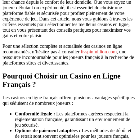
leur chance depuis le confort de leur domicile. Que vous soyez un
joueur débutant ou expérimenté, il est essentiel de choisir une
plateforme fiable et sécurisée pour profiter pleinement de votre
expérience de jeu. Dans cet article, nous vous guidons à travers les
critères essentiels pour sélectionner les meilleurs casinos en ligne,
tout en vous présentant des conseils pratiques pour maximiser vos
gains et votre plaisir.
Pour une sélection complète et actualisée des casinos en ligne
recommandés, n’hésitez pas à consulter
fr-spinmillion.com
, une
ressource incontournable pour les joueurs français à la recherche de
plateformes sûres et divertissantes.
Pourquoi Choisir un Casino en Ligne
Français ?
Les casinos en ligne français offrent plusieurs avantages spécifiques
qui séduisent de nombreux joueurs :
Conformité légale :
Les plateformes agréées respectent la
réglementation française, garantissant un environnement de
jeu sécurisé.
Options de paiement adaptées :
Les méthodes de dépôt et
de retrait sont souvent optimisées pour les joueurs français,