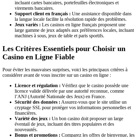
incluant cartes bancaires, portefeuilles électroniques et
virements bancaires.
Support client en français :
Une assistance disponible dans
la langue locale facilite la résolution rapide des problèmes.
Jeux variés :
Les casinos en ligne français proposent une
large gamme de jeux adaptés aux préférences locales, incluant
machines à sous, jeux de table et paris sportifs.
Les Critères Essentiels pour Choisir un
Casino en Ligne Fiable
Pour éviter les mauvaises surprises, voici les principaux critères à
considérer avant de vous inscrire sur un casino en ligne :
Licence et régulation :
Vérifiez que le casino possède une
licence valide délivrée par une autorité reconnue, comme
l’ANJ (Autorité Nationale des Jeux) en France.
Sécurité des données :
Assurez-vous que le site utilise un
cryptage SSL pour protéger vos informations personnelles et
financières.
Variété des jeux :
Un bon casino doit proposer un large
éventail de jeux, incluant des titres populaires et des
nouveautés.
Bonus et promotions :
Comparez les offres de bienvenue, les