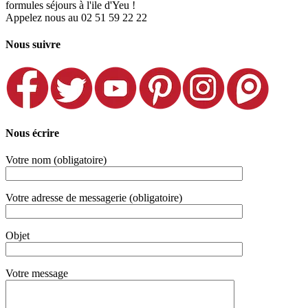
formules séjours à l'ile d'Yeu !
Appelez nous au 02 51 59 22 22
Nous suivre
Nous écrire
Votre nom (obligatoire)
Votre adresse de messagerie (obligatoire)
Objet
Votre message