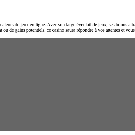
mateurs de jeux en ligne. Avec son large éventail de jeux, ses bonus attr
t ou de gains potentiels, ce casino saura répondre à vos attentes et vou