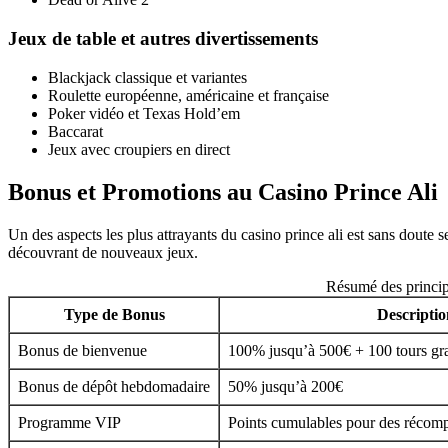
Jeux de table et autres divertissements
Blackjack classique et variantes
Roulette européenne, américaine et française
Poker vidéo et Texas Hold’em
Baccarat
Jeux avec croupiers en direct
Bonus et Promotions au Casino Prince Ali
Un des aspects les plus attrayants du casino prince ali est sans doute 
découvrant de nouveaux jeux.
Résumé des princip
Type de Bonus
Descriptio
Bonus de bienvenue
100% jusqu’à 500€ + 100 tours gra
Bonus de dépôt hebdomadaire
50% jusqu’à 200€
Programme VIP
Points cumulables pour des récomp