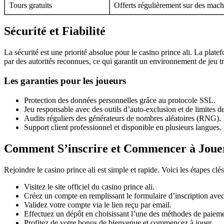
Tours gratuits
Offerts régulièrement sur des mach
Sécurité et Fiabilité
La sécurité est une priorité absolue pour le casino prince ali. La plat
par des autorités reconnues, ce qui garantit un environnement de jeu tr
Les garanties pour les joueurs
Protection des données personnelles grâce au protocole SSL.
Jeu responsable avec des outils d’auto-exclusion et de limites d
Audits réguliers des générateurs de nombres aléatoires (RNG).
Support client professionnel et disponible en plusieurs langues.
Comment S’inscrire et Commencer à Joue
Rejoindre le casino prince ali est simple et rapide. Voici les étapes cl
Visitez le site officiel du casino prince ali.
Créez un compte en remplissant le formulaire d’inscription avec
Validez votre compte via le lien reçu par email.
Effectuez un dépôt en choisissant l’une des méthodes de paiem
Profitez de votre bonus de bienvenue et commencez à jouer.