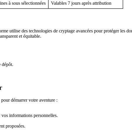
ines à sous sélectionnées
Valables 7 jours après attribution
eforme utilise des technologies de cryptage avancées pour protéger les do
ansparent et équitable.
e dépôt.
r
és pour démarrer votre aventure :
 vos informations personnelles.
ent proposées.