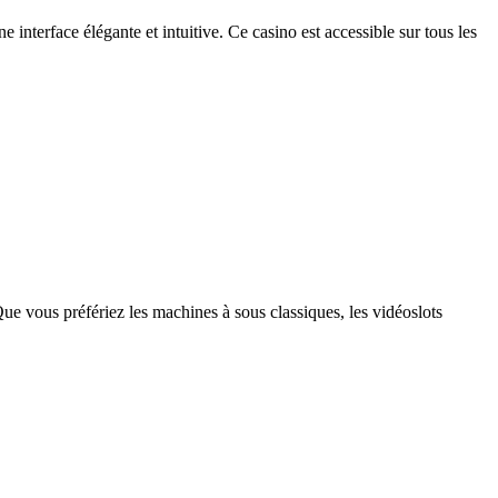
e interface élégante et intuitive. Ce casino est accessible sur tous les
e vous préfériez les machines à sous classiques, les vidéoslots