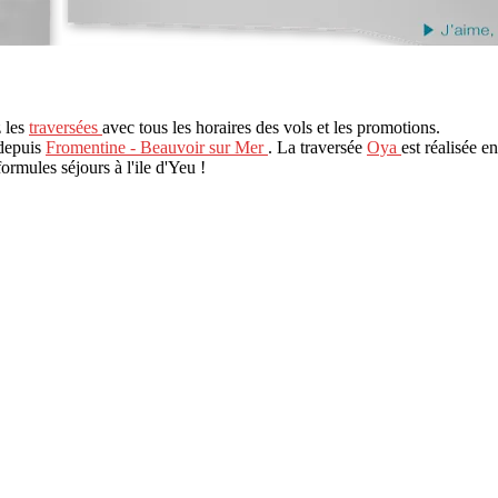
z les
traversées
avec tous les horaires des vols et les promotions.
 depuis
Fromentine - Beauvoir sur Mer
. La traversée
Oya
est réalisée e
formules séjours à l'ile d'Yeu !