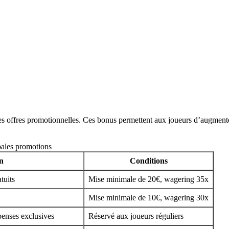
ses offres promotionnelles. Ces bonus permettent aux joueurs d’augmenter
ales promotions
n
Conditions
tuits
Mise minimale de 20€, wagering 35x
Mise minimale de 10€, wagering 30x
enses exclusives
Réservé aux joueurs réguliers