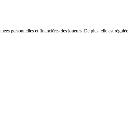
nnées personnelles et financières des joueurs. De plus, elle est régulée