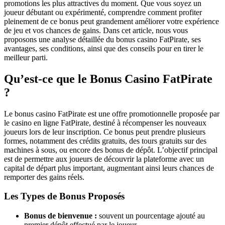
promotions les plus attractives du moment. Que vous soyez un
joueur débutant ou expérimenté, comprendre comment profiter
pleinement de ce bonus peut grandement améliorer votre expérience
de jeu et vos chances de gains. Dans cet article, nous vous
proposons une analyse détaillée du bonus casino FatPirate, ses
avantages, ses conditions, ainsi que des conseils pour en tirer le
meilleur parti.
Qu’est-ce que le Bonus Casino FatPirate
?
Le bonus casino FatPirate est une offre promotionnelle proposée par
le casino en ligne FatPirate, destiné à récompenser les nouveaux
joueurs lors de leur inscription. Ce bonus peut prendre plusieurs
formes, notamment des crédits gratuits, des tours gratuits sur des
machines à sous, ou encore des bonus de dépôt. L’objectif principal
est de permettre aux joueurs de découvrir la plateforme avec un
capital de départ plus important, augmentant ainsi leurs chances de
remporter des gains réels.
Les Types de Bonus Proposés
Bonus de bienvenue :
souvent un pourcentage ajouté au
premier dépôt effectué par le joueur.