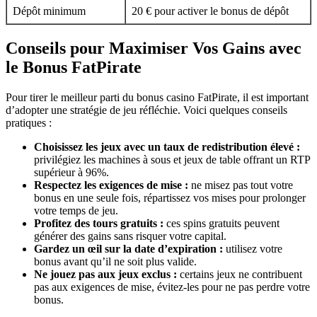
Dépôt minimum
20 € pour activer le bonus de dépôt
Conseils pour Maximiser Vos Gains avec
le Bonus FatPirate
Pour tirer le meilleur parti du bonus casino FatPirate, il est important
d’adopter une stratégie de jeu réfléchie. Voici quelques conseils
pratiques :
Choisissez les jeux avec un taux de redistribution élevé :
privilégiez les machines à sous et jeux de table offrant un RTP
supérieur à 96%.
Respectez les exigences de mise :
ne misez pas tout votre
bonus en une seule fois, répartissez vos mises pour prolonger
votre temps de jeu.
Profitez des tours gratuits :
ces spins gratuits peuvent
générer des gains sans risquer votre capital.
Gardez un œil sur la date d’expiration :
utilisez votre
bonus avant qu’il ne soit plus valide.
Ne jouez pas aux jeux exclus :
certains jeux ne contribuent
pas aux exigences de mise, évitez-les pour ne pas perdre votre
bonus.