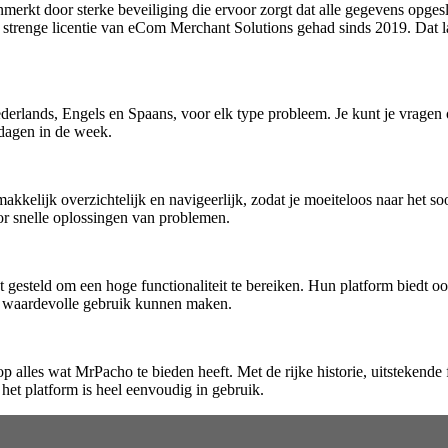
kenmerkt door sterke beveiliging die ervoor zorgt dat alle gegevens opg
strenge licentie van eCom Merchant Solutions gehad sinds 2019. Dat laa
ederlands, Engels en Spaans, voor elk type probleem. Je kunt je vragen 
 dagen in de week.
kelijk overzichtelijk en navigeerlijk, zodat je moeiteloos naar het soo
or snelle oplossingen van problemen.
 gesteld om een hoge functionaliteit te bereiken. Hun platform biedt 
est waardevolle gebruik kunnen maken.
alles wat MrPacho te bieden heeft. Met de rijke historie, uitstekende fu
het platform is heel eenvoudig in gebruik.