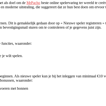
met als doel om de
MrPacho
beste online spelervaring ter wereld te creër
n moderne uitstraling, die suggereert dat ze hun best doen om ervoor te
enen. Dit is gemakkelijk gedaan door op « Nieuwe speler registreren »
en bevestigingsmail sturen om te controleren of je gegevens juist zijn.
 functies, waaronder:
e je wilt spelen.
 beginnen. Als nieuwe speler kun je bij het inleggen van minimaal €1
n bonussen, waaronder:
 voeren met bonnen