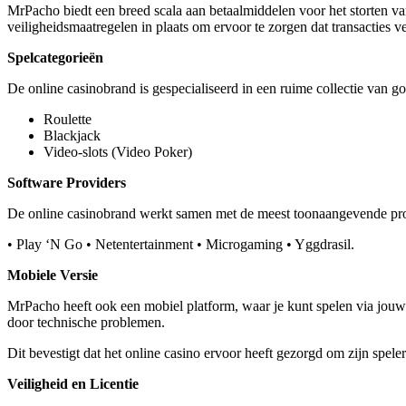
MrPacho biedt een breed scala aan betaalmiddelen voor het storten van
veiligheidsmaatregelen in plaats om ervoor te zorgen dat transacties 
Spelcategorieën
De online casinobrand is gespecialiseerd in een ruime collectie van go
Roulette
Blackjack
Video-slots (Video Poker)
Software Providers
De online casinobrand werkt samen met de meest toonaangevende provid
• Play ‘N Go • Netentertainment • Microgaming • Yggdrasil.
Mobiele Versie
MrPacho heeft ook een mobiel platform, waar je kunt spelen via jouw 
door technische problemen.
Dit bevestigt dat het online casino ervoor heeft gezorgd om zijn spe
Veiligheid en Licentie