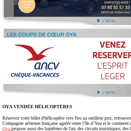
OYA VENDÉE HÉLICOPTÈRES
Réservez votre billet d'hélicoptère vers Yeu au meilleur prix, retrouve
Compagnie aérienne française agréée entre l’île d’Yeu et le continent
Oya
propose aussi des baptêmes de l'air, des circuits touristiques, des 