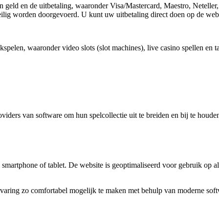
 geld en de uitbetaling, waaronder Visa/Mastercard, Maestro, Neteller, 
veilig worden doorgevoerd. U kunt uw uitbetaling direct doen op de webs
kspelen, waaronder video slots (slot machines), live casino spellen en t
ers van software om hun spelcollectie uit te breiden en bij te houden.
smartphone of tablet. De website is geoptimaliseerd voor gebruik op a
lervaring zo comfortabel mogelijk te maken met behulp van moderne sof