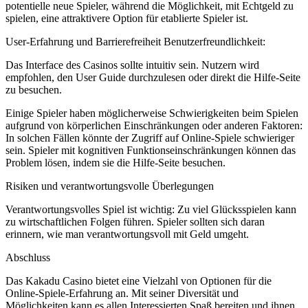
potentielle neue Spieler, während die Möglichkeit, mit Echtgeld zu
spielen, eine attraktivere Option für etablierte Spieler ist.
User-Erfahrung und Barrierefreiheit Benutzerfreundlichkeit:
Das Interface des Casinos sollte intuitiv sein. Nutzern wird
empfohlen, den User Guide durchzulesen oder direkt die Hilfe-Seite
zu besuchen.
Einige Spieler haben möglicherweise Schwierigkeiten beim Spielen
aufgrund von körperlichen Einschränkungen oder anderen Faktoren:
In solchen Fällen könnte der Zugriff auf Online-Spiele schwieriger
sein. Spieler mit kognitiven Funktionseinschränkungen können das
Problem lösen, indem sie die Hilfe-Seite besuchen.
Risiken und verantwortungsvolle Überlegungen
Verantwortungsvolles Spiel ist wichtig: Zu viel Glücksspielen kann
zu wirtschaftlichen Folgen führen. Spieler sollten sich daran
erinnern, wie man verantwortungsvoll mit Geld umgeht.
Abschluss
Das Kakadu Casino bietet eine Vielzahl von Optionen für die
Online-Spiele-Erfahrung an. Mit seiner Diversität und
Möglichkeiten kann es allen Interessierten Spaß bereiten und ihnen