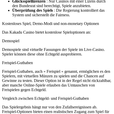
Glücksspiellizenzen
: Nur Casinos mit einer Lizens durch
den Bundesrat sind berechtigt, Spiele anzubieten.
Überprüfung des Spiels
: Die Regierung kontrolliert das
System und sicherstellt die Fairness.
Kostenloses Spiel, Demo-Modi und non-monetary Optionen
Das Kakadu Casino bietet kostenlose Spieloptionen an:
Demospiel
Demospiele sind virtuelle Fassungen der Spiele im Live-Casino.
Spieler können diese ohne Echtgeld ausprobieren.
Freispiel-Guthaben
Freispiel-Guthaben, auch « Freispiel » genannt, ermöglichen es den
Spielern, mit virtuellen Münzen zu spielen und die Chancen auf
Gewinne zu testen. Dieser Option ist in der Regel nicht rückzahlbar,
aber manche Online-Spiele erlauben das Umtauschen von
Freispielen gegen Echtgeld.
Vergleich zwischen Echtgeld- und Freispiel-Guthaben
Das Spielergebnis hängt nur von den Zufallsereignissen ab.
Freispiel-Optionen bieten einen realistischen Zugang zum Spiel für