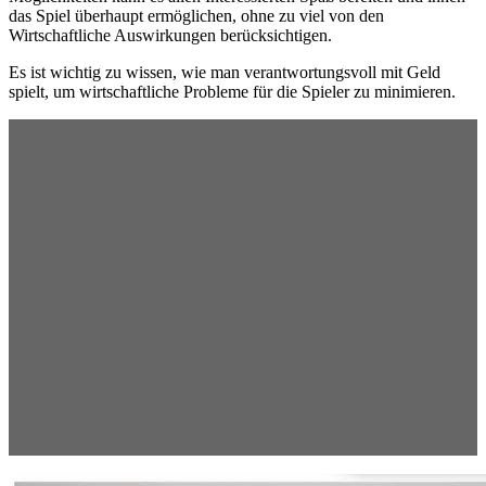
das Spiel überhaupt ermöglichen, ohne zu viel von den
Wirtschaftliche Auswirkungen berücksichtigen.
Es ist wichtig zu wissen, wie man verantwortungsvoll mit Geld
spielt, um wirtschaftliche Probleme für die Spieler zu minimieren.