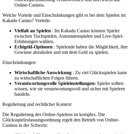
Online-Casinos.
Welche Vorteile und Einschränkungen gibt es bei dem Spielen im
Kakadu Casino? Vorteile:
Vielfalt an Spielen
: Im Kakadu Casino können Spieler
zwischen Tischspielen, Automatenspielen und Live-Spiel-
Erfahrungen wählen.
Echtgeld-Optionen
: Spielende haben die Möglichkeit, ihre
Gewinne abzuholen und mit dem Geld zu spielen.
Einschränkungen:
Wirtschaftliche Auswirkung
: Zu viel Glücksspielen kann
zu wirtschaftlichen Folgen führen.
Verantwortungsvolle Spieleinstellungen:
Spieler sollten
wissen, wie sie verantwortungsvoll und sicher mit Spielern
handeln.
Regulierung und rechtlicher Kontext
Die Regulierung des Online-Spielens ist komplex. Die
Glücksspielzulassungsordnung regelt den Betrieb von Online-
Casinos in der Schweiz: