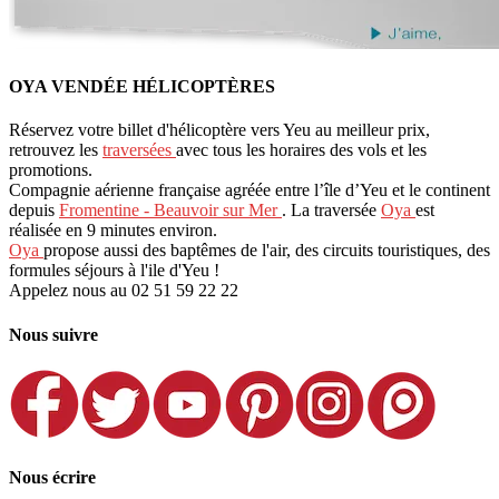
OYA VENDÉE HÉLICOPTÈRES
Réservez votre billet d'hélicoptère vers Yeu au meilleur prix,
retrouvez les
traversées
avec tous les horaires des vols et les
promotions.
Compagnie aérienne française agréée entre l’île d’Yeu et le continent
depuis
Fromentine - Beauvoir sur Mer
. La traversée
Oya
est
réalisée en 9 minutes environ.
Oya
propose aussi des baptêmes de l'air, des circuits touristiques, des
formules séjours à l'ile d'Yeu !
Appelez nous au 02 51 59 22 22
Nous suivre
Nous écrire