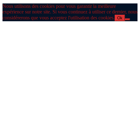
Nous utilisons des cookies pour vous garantir la meilleure
expérience sur notre site. Si vous continuez à utiliser ce dernier, nous
considérerons que vous acceptez l'utilisation des cookies.
Ok