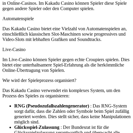
in Online-Casinos. Im Kakadu Casino können Spieler diese Spiele
gegen andere Spieler oder den Computer spielen.
Automatenspiele
Das Kakadu Casino bietet eine Vielzahl von Automatenspielen an,
einschließlich klassischen Slot-Maschinen sowie progressives und
Video-Slots mit lebhaften Grafiken und Soundtracks.
Live-Casino
Im Live-Casino können Spieler gegen echte Croupiers spielen. Dies
bietet eine unterhaltsamere Spiel-Erfahrung als die herkömmliche
Online-Übertragung von Spielen.
Wie wird der Spieleprozess organisiert?
Das Kakadu Casino verwendet ein komplexes System, um den
Prozess des Spieles zu organisieren:
RNG (Pseudozufallszahlengenerator)
: Das RNG-System
sorgt dafür, dass die Zahlen oder Symbole beim Spiel zufällig
generiert werden. Dies stellt sicher, dass keine Manipulationen
möglich sind.
Glücksspiel-Zulassung
: Der Bundesrat ist für die
Glücksspielzulassung verantwortlich und überwacht alle