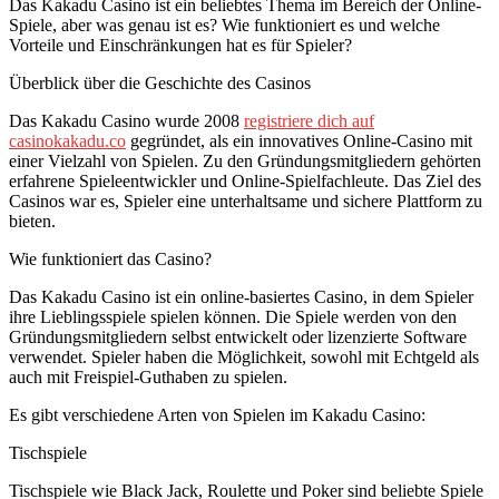
Das Kakadu Casino ist ein beliebtes Thema im Bereich der Online-
Spiele, aber was genau ist es? Wie funktioniert es und welche
Vorteile und Einschränkungen hat es für Spieler?
Überblick über die Geschichte des Casinos
Das Kakadu Casino wurde 2008
registriere dich auf
casinokakadu.co
gegründet, als ein innovatives Online-Casino mit
einer Vielzahl von Spielen. Zu den Gründungsmitgliedern gehörten
erfahrene Spieleentwickler und Online-Spielfachleute. Das Ziel des
Casinos war es, Spieler eine unterhaltsame und sichere Plattform zu
bieten.
Wie funktioniert das Casino?
Das Kakadu Casino ist ein online-basiertes Casino, in dem Spieler
ihre Lieblingsspiele spielen können. Die Spiele werden von den
Gründungsmitgliedern selbst entwickelt oder lizenzierte Software
verwendet. Spieler haben die Möglichkeit, sowohl mit Echtgeld als
auch mit Freispiel-Guthaben zu spielen.
Es gibt verschiedene Arten von Spielen im Kakadu Casino:
Tischspiele
Tischspiele wie Black Jack, Roulette und Poker sind beliebte Spiele